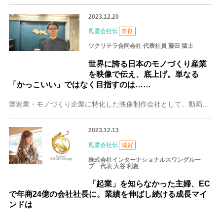
2023.12.20
風雲会社伝
奈良
ツクリテラ合同会社 代表社員 藤田 猛士
世界に誇る日本のモノづくり産業
を映像で伝え、底上げ。単なる
「かっこいい」ではなく目指すのは……
製造業・モノづくり企業に特化した映像制作会社として、動画・CG・グラフィック制作、写真撮影、ホームページのデザインなどを手掛けている奈良のツクリテラ合同会社。映
2023.12.13
風雲会社伝
滋賀
株式会社インターナショナルスワングルー
プ 代表 大谷 利恵
「起業」を知らなかった主婦、EC
で年商24億の会社社長に。業績を伸ばし続ける成長マイ
ンドは