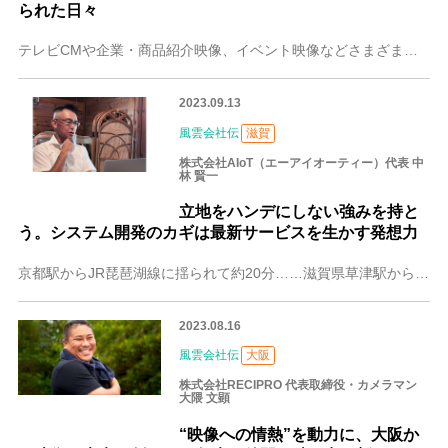
られた日々
テレビCMや企業・商品紹介映像、イベント映像などさまざまなプロモーション映像制作に携わる大阪の株式会社dot（ドット）。代表取締役の行田 晃一（なめた こういち
2023.09.13
風雲会社伝
滋賀
株式会社AIoT（エーアイオーティー）代表 中
林 賢一
立地をハンデにしない強みを持と
う。システム開発のカギは最新サービスを生かす発想力
京都駅からJR琵琶湖線に揺られて約20分……滋賀県草津駅から徒歩5分ほどの場所にあるログハウスが、今回の取材先、株式会社AIoT（エーアイオーティー）の本社です
2023.08.16
風雲会社伝
大阪
株式会社RECIPRO 代表取締役・カメラマン
大隈 文顕
“映像への情熱”を動力に、大阪か