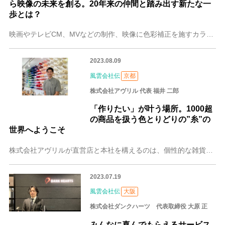
ら映像の未来を創る。20年来の仲間と踏み出す新たな一
歩とは？
映画やテレビCM、MVなどの制作、映像に色彩補正を施すカラーグレーディングなどを手がける大阪の株式会社RECIPRO（以下、レシプロ）。専門分野を持つ「職人肌」
2023.08.09
風雲会社伝
京都
株式会社アヴリル 代表 福井 二郎
「作りたい」が叶う場所。1000超
の商品を扱う色とりどりの”糸”の
世界へようこそ
株式会社アヴリルが直営店と本社を構えるのは、個性的な雑貨屋や本屋が並ぶ京都・一乗寺。お店の中には壁一面、色とりどりのドーナツのような物体が並んでいます。これらは
2023.07.19
風雲会社伝
大阪
株式会社ダンクハーツ 代表取締役 大原 正
みんなに喜んでもらえるサービス