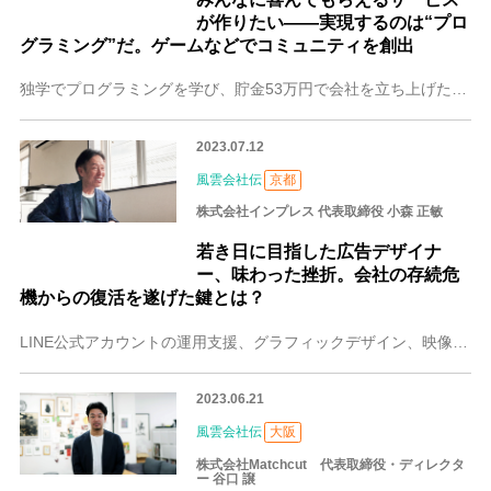
が作りたい――実現するのは“プロ
グラミング”だ。ゲームなどでコミュニティを創出
独学でプログラミングを学び、貯金53万円で会社を立ち上げた大原 正（おおはら ただし）さん。大阪に拠点を置き、ソーシャルゲームの企画開発をメインに展開する株式会
2023.07.12
風雲会社伝
京都
株式会社インプレス 代表取締役 小森 正敏
若き日に目指した広告デザイナ
ー、味わった挫折。会社の存続危
機からの復活を遂げた鍵とは？
LINE公式アカウントの運用支援、グラフィックデザイン、映像制作などを展開する京都の株式会社インプレス。代表の小森 正敏（こもり まさとし）さんは、手描き友禅職
2023.06.21
風雲会社伝
大阪
株式会社Matchcut 代表取締役・ディレクタ
ー 谷口 譲