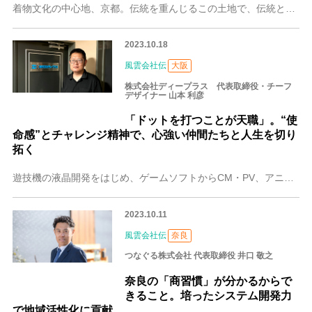
着物文化の中心地、京都。伝統を重んじるこの土地で、伝統とトレンドを融合させた新しい着物づくりに取り組む会社があります。京都市左京区に位置する株式会社WISHが取
2023.10.18
風雲会社伝
大阪
株式会社ディープラス 代表取締役・チーフ
デザイナー 山本 利彦
「ドットを打つことが天職」。“使
命感”とチャレンジ精神で、心強い仲間たちと人生を切り
拓く
遊技機の液晶開発をはじめ、ゲームソフトからCM・PV、アニメーション、DTPまで幅広いジャンルで制作を手がける大阪の株式会社ディープラス。ゲーム業界からキャリア
2023.10.11
風雲会社伝
奈良
つなぐる株式会社 代表取締役 井口 敬之
奈良の「商習慣」が分かるからで
きること。培ったシステム開発力
で地域活性化に貢献