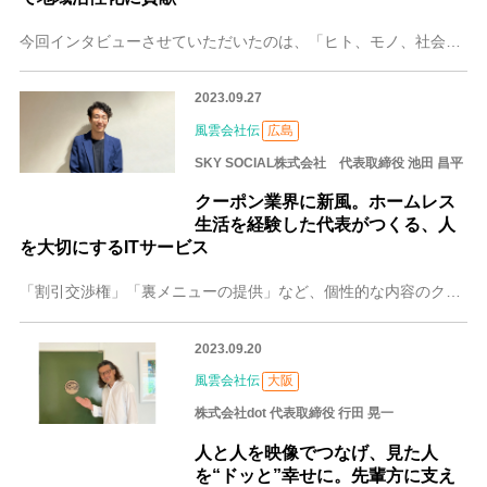
今回インタビューさせていただいたのは、「ヒト、モノ、社会をつなぐ」をモットーとし、システムエンジニアとしての経験を生かした、企業のIT化に尽力する奈良のつなぐる
2023.09.27
風雲会社伝
広島
SKY SOCIAL株式会社 代表取締役 池田 昌平
クーポン業界に新風。ホームレス
生活を経験した代表がつくる、人
を大切にするITサービス
「割引交渉権」「裏メニューの提供」など、個性的な内容のクーポンを多数掲載する地域特化型クーポンアプリ「みせとく！」。運営する広島のSKY SOCIAL（スカイソ
2023.09.20
風雲会社伝
大阪
株式会社dot 代表取締役 行田 晃一
人と人を映像でつなげ、見た人
を“ドッと”幸せに。先輩方に支え