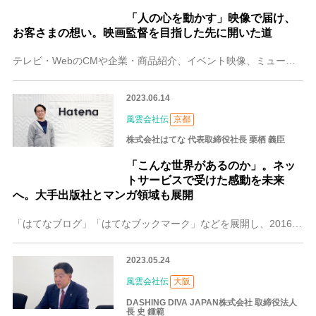
「人の心を動かす」映像で届け、
お客さまの想い。映画監督を目指した先に開いた道
テレビ・WebのCMや企業・商品紹介、イベント映像、ミュージックビデオなどさまざまなジャンルのプロモーション映像制作を手がける大阪の株式会社Matchcut（マ
2023.06.14
風雲会社伝
京都
株式会社はてな 代表取締役社長 栗栖 義臣
「こんな世界があるのか」。ネッ
トサービスで受けた感動を未来
へ。大手出版社とマンガ領域も展開
「はてなブログ」「はてなブックマーク」などを展開し、2016年に東京証券取引所マザーズ（現・グロース）に上場した京都の株式会社はてな。現在は、サーバー監視サービ
2023.05.24
風雲会社伝
大阪
DASHING DIVA JAPAN株式会社 取締役法人
長 史 鍾範