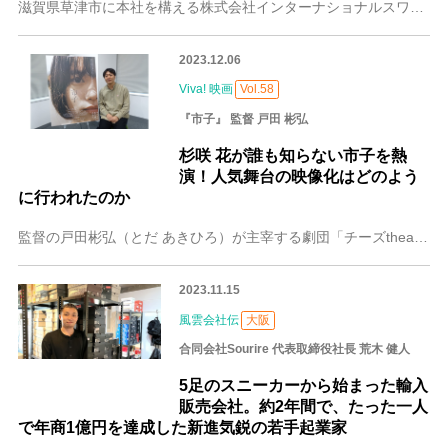
滋賀県草津市に本社を構える株式会社インターナショナルスワングループは、レディースファッションのEC販売で目覚ましい業績を上げている注目の会社です。出迎えてくれた
2023.12.06
Viva! 映画
Vol.58
『市子』 監督 戸田 彬弘
杉咲 花が誰も知らない市子を熱
演！人気舞台の映像化はどのよう
に行われたのか
監督の戸田彬弘（とだ あきひろ）が主宰する劇団「チーズtheater」の旗揚げ公演作品であり、「サンモールスタジオ選定賞2015」で最優秀脚本賞を受賞した人気舞
2023.11.15
風雲会社伝
大阪
合同会社Sourire 代表取締役社長 荒木 健人
5足のスニーカーから始まった輸入
販売会社。約2年間で、たった一人
で年商1億円を達成した新進気鋭の若手起業家