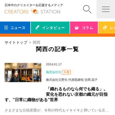
日本中のクリエイターを応援するメディア
ニュース
インタビュー
コラム
レ
サイトトップ
関西
関西の記事一覧
2024.01.17
風雲会社伝
京都
株式会社立野矢 代表取締役 吉岡 晶子
「織れるものなら何でも織る」。
変化を恐れない京都の織元が目指
す、”日常に織物がある”世界
さまざまな伝統産業が、令和の時代もイキイキと輝いている京都。歴史を積み重ねてきたその街に、伝統を守りつつも変化を恐れない会社がありました。株式会社立野矢（たちの