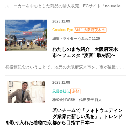
スニーカーを中心とした商品の輸入販売、ECサイト「nouvelle」の運営を行う合同会社Sourire。スニーカーショップでのアルバイトで培った経験を生かし、現
2023.11.09
Creators Eye
Vol.1 大阪府茨木市
編集・ライター うみねこ1120
わたしのまち紹介 大阪府茨木
市〜フェスタ “麦音” 取材記〜
初投稿記念ということで、地元の大阪府茨木市を、市が後援する一大ビール・音楽フェスタ「麦音〜BAKUON〜」からPRしたい。 10月7、8日の週末、市役所前の大広
2023.11.08
風雲会社伝
京都
株式会社WISH 代表 安平 啓人
若いチームで「フォトウェディン
グ業界に新しい風を」。トレンド
を取り入れた着物で京都から目指す日本一