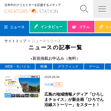
日本中のクリエイターを応援するメディア
インタビュー
コラム
レ
ニュース
サイトトップ
ニュースリリース
ニュースの記事一覧
新規掲載お申込み（無料）
WEB・モバイル
映像
グラフィック
ゲーム
2026.08.06
その他
広島
広島の地域情報メディア「ひろし
まチョイス」が新企画「ひろでん
沿線ストーリー」をスタート！