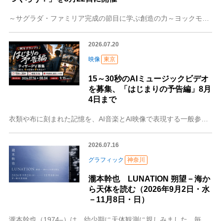
～サグラダ・ファミリア完成の節目に学ぶ創造の力～ヨックモックミュージアム（東京都港区、館長：藤縄洋子）では、「感じる力」と「つくる力」を育むオリジナルワークショ
2026.07.20
映像
東京
15～30秒のAIミュージックビデオ
を募集、「はじまりの予告編」8月
4日まで
衣類や布に刻まれた記憶を、AI音楽とAI映像で表現する一般参加型コンテスト。港区芝のジーンズ修理職人が企画し、本編に先駆けた15～30秒のティザーPVを募集しま
2026.07.16
グラフィック
神奈川
瀧本幹也 LUNATION 朔望－海か
ら天体を読む（2026年9月2日・水
－11月8日・日）
瀧本幹也（1974–）は、幼少期に天体観測に親しみました。毎夜星空を仰ぎながら、宇宙と自分とがひとつながりであるという感覚を育み、11歳のときには望遠鏡にカメラ