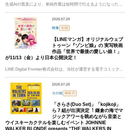
生成AIの普及により、単純作業は短時間で行えるようになった一方で、ビジネスパーソンに今最も求められているのは、人間ならではの「深い思考」やそれを生み出すための「
2026.07.29
映像
全国
【LINEマンガ】オリジナルウェブ
トゥーン『ゾンビ娘』の 実写映画
作品「世界で最後の愛しい娘！」
が11/13（金）より日本公開決定！
LINE Digital Frontier株式会社は、当社が運営する電子コミックサービス「LINEマンガ」のオリジナルウェブトゥーン作品『ゾンビ娘』を原作とした
2026.07.28
その他
神奈川
「さらさ(Duo Set)」「kojikoji」
ら 7 組が出演決定︕ 鎌倉の海でマ
ジックアワーを眺めながら⾳楽と
ウイスキーカクテルを楽しむイベント JOHNNIE
WALKER BLONDE presents “THE WALKERS IN