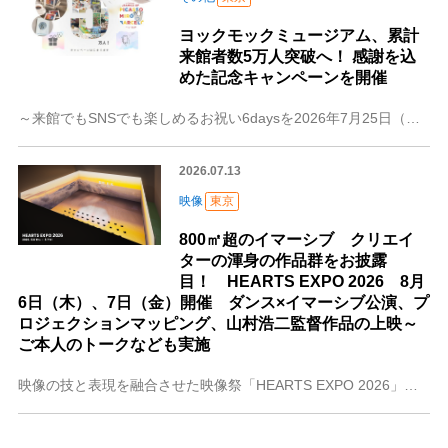
ヨックモックミュージアム、累計
来館者数5万人突破へ！ 感謝を込
めた記念キャンペーンを開催
～来館でもSNSでも楽しめるお祝い6daysを2026年7月25日（土）から開始～ヨックモックミュージアム（東京都港区、館長：藤縄洋子）は、2026年7月末に開
2026.07.13
映像
東京
800㎡超のイマーシブ クリエイ
ターの渾身の作品群をお披露
目！ HEARTS EXPO 2026 8月
6日（木）、7日（金）開催 ダンス×イマーシブ公演、プ
ロジェクションマッピング、山村浩二監督作品の上映～
ご本人のトークなども実施
映像の技と表現を融合させた映像祭「HEARTS EXPO 2026」を8月6日（木）から7日（金）にかけて大田区産業プラザPiOで開催します。公式WEBサイト&