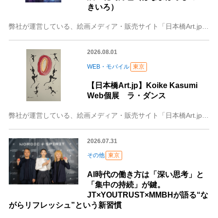
きいろ）
弊社が運営している、絵画メディア・販売サイト「日本橋Art.jp」では8月1日～8月15日の期間、月乃紫Web個展 花幻月色（はなまぼろしのつきいろ）を開催いた
2026.08.01
WEB・モバイル
東京
【日本橋Art.jp】Koike Kasumi
Web個展 ラ・ダンス
弊社が運営している、絵画メディア・販売サイト「日本橋Art.jp」では8月1日～8月15日の期間、Koike Kasumi Web個展 ラ・ダンスを開催いたしま
2026.07.31
その他
東京
AI時代の働き方は「深い思考」と
「集中の持続」が鍵。
JT×YOUTRUST×MMBHが語る“な
がらリフレッシュ”という新習慣