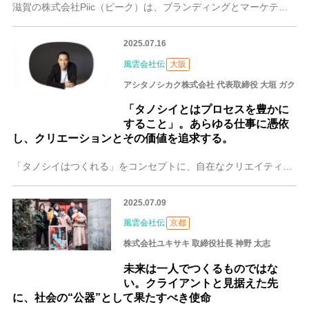
滋賀の株式会社Piic（ピーク）は、ブランディングとマーケティングを通じてお客さまのビジネスを前進させる、クリエイティブカンパニーです。「創る」と「届ける」両方
2025.07.16
風雲会社伝
大阪
アシタノシカク株式会社 代表取締役 大垣 ガク
「タノシイとはプロセスを豊かに
すること」。あらゆる仕事に憑依
し、クリエーションとその価値を追求する。
「タノシイはつくれる」をコンセプトに、自在なクリエイティブで新しい価値体験をつくり、人々の心を動かし続ける大阪のアシタノシカク株式会社。社会におけるクリエーショ
2025.07.09
風雲会社伝
京都
株式会社ユキサキ 取締役社長 神野 太志
未来は一人でつくるものではな
い。クライアントと見据えた先
に、社会の“公器”として果たすべき使命