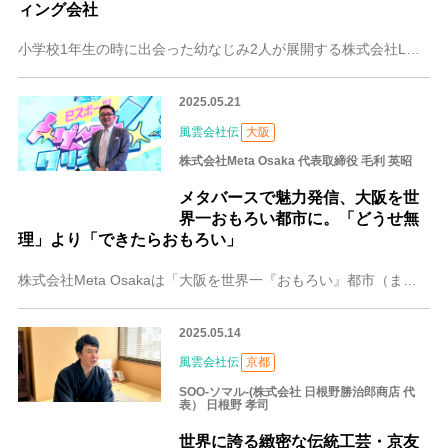
ィング会社
小学校1年生の時に出会った幼なじみ2人が展開する株式会社LOM。マレーシアでそれぞれ起業した2人は、生まれ故郷である京都に戻り、マーケティングとHP制作などで企
2025.05.21
風雲会社伝
大阪
株式会社Meta Osaka 代表取締役 毛利 英昭
メタバースで魅力発信、大阪を世
界一おもろい都市に。「どうせ無
理」より「できたらおもろい」
株式会社Meta Osakaは「大阪を世界一『おもろい』都市（まち）にする」というミッションのもと、オリジナルメタバースの開発、現実世界を再現する最新技術「デジ
2025.05.14
風雲会社伝
京都
SOO-ソマル-(株式会社 日根野勝治郎商店 代
表） 日根野 孝司
世界に誇る緻密な伝統工芸・京友