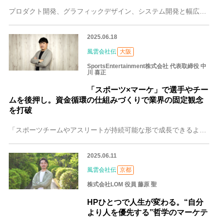
プロダクト開発、グラフィックデザイン、システム開発と幅広い事業を展開する京都の株式会社ユキサキ。同社の取締役・神野 太志（じんの たいし）さんは、「現場や制作に
2025.06.18
風雲会社伝
大阪
SportsEntertainment株式会社 代表取締役 中
川 喜正
「スポーツ×マーケ」で選手やチー
ムを後押し。資金循環の仕組みづくりで業界の固定観念
を打破
「スポーツチームやアスリートが持続可能な形で成長できるよう支援し、業界全体を良くしていくことがわれわれの使命」。そんな思いで、スポーツ支援事業とマーケティング事
2025.06.11
風雲会社伝
京都
株式会社LOM 役員 藤原 聖
HPひとつで人生が変わる。“自分
より人を優先する”哲学のマーケテ