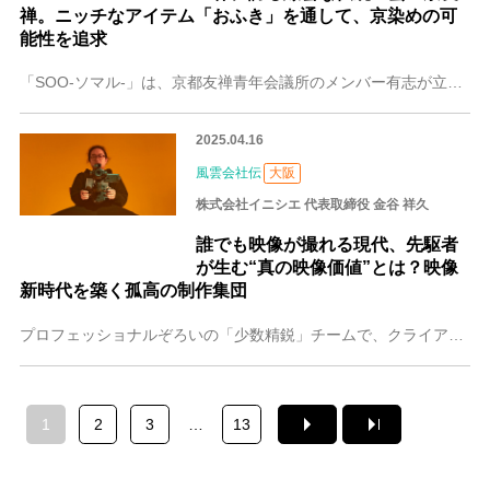
禅。ニッチなアイテム「おふき」を通して、京染めの可
能性を追求
「SOO-ソマル-」は、京都友禅青年会議所のメンバー有志が立ち上げた京友禅ブランド。代表の日根野 孝司（ひねの たかし）さんを含めメンバー全員、本業は着物用生地
2025.04.16
風雲会社伝
大阪
株式会社イニシエ 代表取締役 金谷 祥久
誰でも映像が撮れる現代、先駆者
が生む“真の映像価値”とは？映像
新時代を築く孤高の制作集団
プロフェッショナルぞろいの「少数精鋭」チームで、クライアントの思いを映像として形にしている大阪の株式会社イニシエ。以前は、塾運営や人材派遣事業を行っていたという
1
2
3
…
13