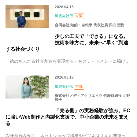
2026.04.15
風雲会社伝
大阪
合同会社 知的・自転車 代表社員 四方 宏樹
少しの工夫で「できる」になる。
技術を味方に、未来へ“早く”到達
する社会づくり
「徳のあふれる社会創造を実現する」をステートメントに掲げ、システム開発やデザイン制作、多文化共生を見据えた仕組みづくりまで幅広く展開する大阪の合同会社 知的・自
2026.03.18
風雲会社伝
京都
株式会社メディアクリエイツ 代表取締役 北野
典子
「売る側」の実務経験が強み。EC
に強いWeb制作と内製化支援で、中小企業の未来を支え
る
Web制作を軸に、ネットショップ構築やビジネススキル関連セミナーなど幅広く手がける京都の株式会社メディアクリエイツ。代表取締役の北野 典子（きたの のりこ）さん