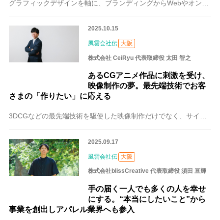
グラフィックデザインを軸に、ブランディングからWebやオンラインショップ構築まで幅広く手掛ける京都の有限会社コイズミデザインファクトリー。代表取締役・小泉 達治
2025.10.15
風雲会社伝
大阪
株式会社 CeiRyu 代表取締役 太田 智之
あるCGアニメ作品に刺激を受け、
映像制作の夢。最先端技術でお客
さまの「作りたい」に応える
3DCGなどの最先端技術を駆使した映像制作だけでなく、サイネージやドローンショーのデザイン制作まで手掛ける大阪の株式会社CeiRyu。代表取締役の太田 智之（お
2025.09.17
風雲会社伝
大阪
株式会社blissCreative 代表取締役 須田 亘輝
手の届く一人でも多くの人を幸せ
にする。“本当にしたいこと”から
事業を創出しアパレル業界へも参入