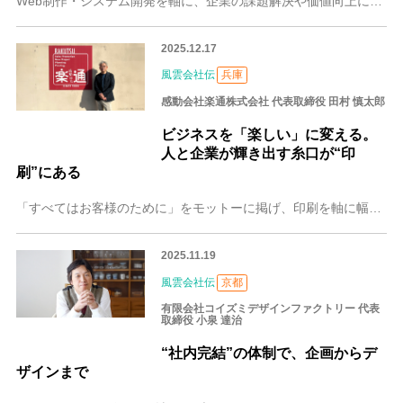
Web制作・システム開発を軸に、企業の課題解決や価値向上に取り組む京都の株式会社リンクゲイン。代表取締役・眞里谷 剛（まりたに つよし）さんは、家電量販店での接
2025.12.17
風雲会社伝
兵庫
感動会社楽通株式会社 代表取締役 田村 慎太郎
ビジネスを「楽しい」に変える。
人と企業が輝き出す糸口が“印
刷”にある
「すべてはお客様のために」をモットーに掲げ、印刷を軸に幅広い支援を展開する兵庫県姫路市の感動会社楽通株式会社は、少し変わった広告代理店です。特色のある「企業プロ
2025.11.19
風雲会社伝
京都
有限会社コイズミデザインファクトリー 代表
取締役 小泉 達治
“社内完結”の体制で、企画からデ
ザインまで