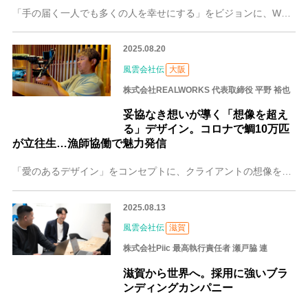
「手の届く一人でも多くの人を幸せにする」をビジョンに、Web制作やDTPデザインなどの企画・制作・運用を行う株式会社blissCreative。目の前の人の「本
2025.08.20
風雲会社伝
大阪
株式会社REALWORKS 代表取締役 平野 裕也
妥協なき想いが導く「想像を超え
る」デザイン。コロナで鯛10万匹
が立往生…漁師協働で魅力発信
「愛のあるデザイン」をコンセプトに、クライアントの想像を超えるクリエイティブを生み出し続ける――。そんな唯一無二の姿勢で注目を集めるのが、大阪の株式会社REAL
2025.08.13
風雲会社伝
滋賀
株式会社Piic 最高執行責任者 瀬戸脇 連
滋賀から世界へ。採用に強いブラ
ンディングカンパニー