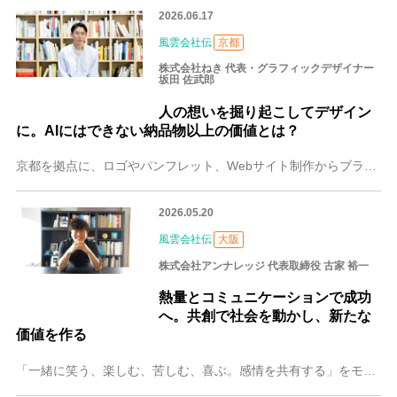
2026.06.17
風雲会社伝
京都
株式会社ねき 代表・グラフィックデザイナー
坂田 佐武郎
人の想いを掘り起こしてデザイン
に。AIにはできない納品物以上の価値とは？
京都を拠点に、ロゴやパンフレット、Webサイト制作からブランディングまで幅広く手がける株式会社ねき。代表・グラフィックデザイナーの坂田 佐武郎（さかた さぶろう
2026.05.20
風雲会社伝
大阪
株式会社アンナレッジ 代表取締役 古家 裕一
熱量とコミュニケーションで成功
へ。共創で社会を動かし、新たな
価値を作る
「一緒に笑う、楽しむ、苦しむ、喜ぶ。感情を共有する」をモットーに、PR領域を横断しながら新たな価値づくりに挑む大阪の株式会社アンナレッジ。「共により良い変化を起