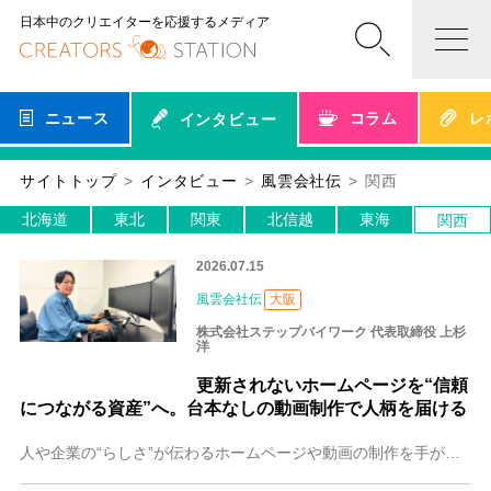
日本中のクリエイターを応援するメディア
ニュース
コラム
レ
インタビュー
サイトトップ
インタビュー
風雲会社伝
関西
北海道
東北
関東
北信越
東海
関西
2026.07.15
風雲会社伝
大阪
株式会社ステップバイワーク 代表取締役 上杉
洋
更新されないホームページを“信頼
につながる資産”へ。台本なしの動画制作で人柄を届ける
人や企業の“らしさ”が伝わるホームページや動画の制作を手がける大阪の株式会社ステップバイワーク。「人柄を伝え、信頼される」をモットーに、より良いものが自然と選ば