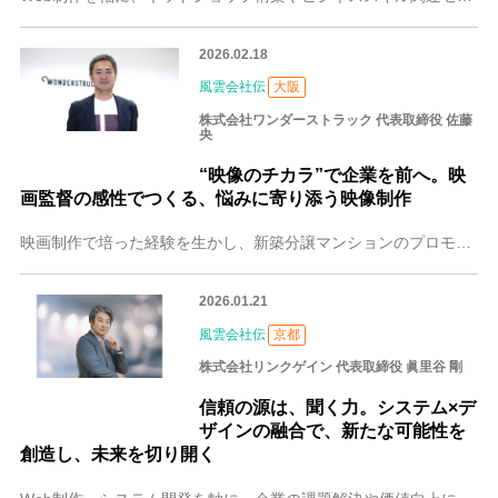
2026.02.18
風雲会社伝
大阪
株式会社ワンダーストラック 代表取締役 佐藤
央
“映像のチカラ”で企業を前へ。映
画監督の感性でつくる、悩みに寄り添う映像制作
映画制作で培った経験を生かし、新築分譲マンションのプロモーション映像などを手がけている大阪の株式会社ワンダーストラック。クライアントの夢や事業を力強く後押しする
2026.01.21
風雲会社伝
京都
株式会社リンクゲイン 代表取締役 眞里谷 剛
信頼の源は、聞く力。システム×デ
ザインの融合で、新たな可能性を
創造し、未来を切り開く