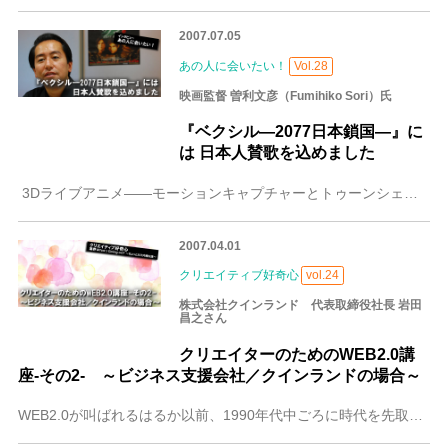
2007.07.05
あの人に会いたい！
Vol.28
映画監督 曽利文彦（Fumihiko Sori）氏
『ベクシル―2077日本鎖国―』に
は 日本人賛歌を込めました
3Dライブアニメ――モーションキャプチャーとトゥーンシェイダー（3DCGに2Dのような陰影をつける技術）を併用し、「見た目は2D、動きは実写」を可能にする技術
2007.04.01
クリエイティブ好奇心
vol.24
株式会社クインランド 代表取締役社長 岩田
昌之さん
クリエイターのためのWEB2.0講
座-その2- ～ビジネス支援会社／クインランドの場合～
WEB2.0が叫ばれるはるか以前、1990年代中ごろに時代を先取りしたアプローチをし、事業としていた企業。それが株式会社クインランド（ヘラクレス市場上場）である