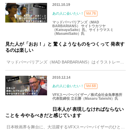
2011.10.19
あの人に会いたい！
Vol.76
マッドバーバリアンズ（MAD
BARBARIANS） サイトウカツヤ
（KatsuyaSaito）氏、サイトウマスミ
（MasumiSaito）氏
見た人が「おお！」と 驚くようなものをつくって 発表す
るのは楽しい
マッドバーバリアンズ（MAD BARBARIANS）はイラストレーターであるサイトウカツヤさんとグラフィックデザイナーであるサイトウマスミさんのユニットで、ポ
2010.12.14
あの人に会いたい！
Vol.68
VFXスーパーバイザー／株式会社金魚事務所
代表取締役 立石勝（Masaru Tateishi）氏
日本人が 表現しなければならない
ことを 今やるべきだと感じています
日本映画界を舞台に、大活躍するVFXスーパーバイザーのひとりです。映像制作会社である金魚事務所をベースに、いまや映画づくりに欠かせないパートであるVFXで、多