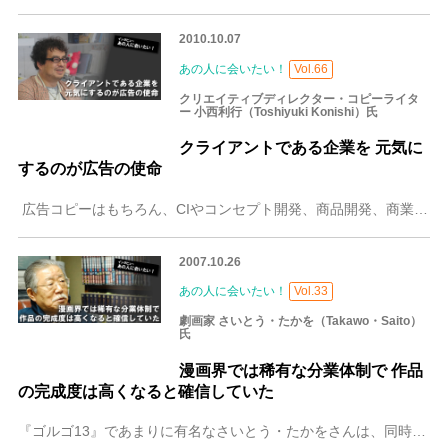
2010.10.07
あの人に会いたい！
Vol.66
クリエイティブディレクター・コピーライタ
ー 小西利行（Toshiyuki Konishi）氏
クライアントである企業を 元気に
するのが広告の使命
広告コピーはもちろん、CIやコンセプト開発、商品開発、商業施設開発、服飾デザイン、ITクリエーションなど幅広い領域で活躍する小西利行さん。日産自動車 セレナ「
2007.10.26
あの人に会いたい！
Vol.33
劇画家 さいとう・たかを（Takawo・Saito）
氏
漫画界では稀有な分業体制で 作品
の完成度は高くなると確信していた
『ゴルゴ13』であまりに有名なさいとう・たかをさんは、同時に、「劇画」というジャンルそのものを作った人と言ってもいい方です。ウルトラ長寿というか、スーパーヒット