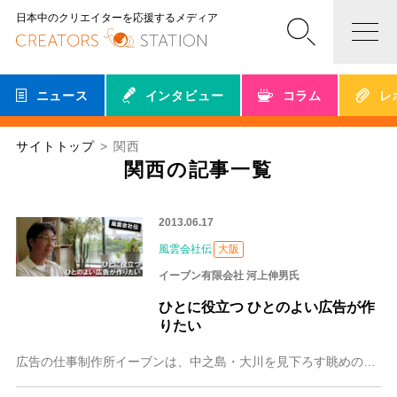
日本中のクリエイターを応援するメディア
ニュース
インタビュー
コラム
レ
サイトトップ
関西
関西の記事一覧
2013.06.17
風雲会社伝
大阪
イーブン有限会社 河上伸男氏
ひとに役立つ ひとのよい広告が作
りたい
広告の仕事制作所イーブンは、中之島・大川を見下ろす眺めのいいオフィス。社内にはしきりがほとんどない。その見晴らしのいい場所で作られるのは「ひとのよい広告」。広告