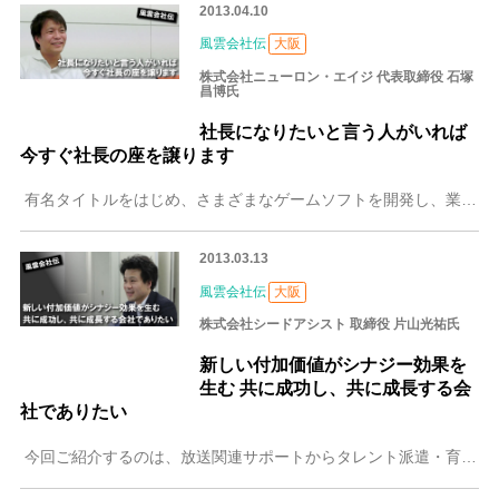
2013.04.10
風雲会社伝
大阪
株式会社ニューロン・エイジ 代表取締役 石塚
昌博氏
社長になりたいと言う人がいれば
今すぐ社長の座を譲ります
有名タイトルをはじめ、さまざまなゲームソフトを開発し、業界ではトップクラスのニューロン・エイジ。今回はその代表取締役石塚昌博氏にインタビュー。イメージは豪放磊
2013.03.13
風雲会社伝
大阪
株式会社シードアシスト 取締役 片山光祐氏
新しい付加価値がシナジー効果を
生む 共に成功し、共に成長する会
社でありたい
今回ご紹介するのは、放送関連サポートからタレント派遣・育成、音声・映像制作など幅広いジャンルで業務展開する株式会社シードアシスト。アメリカでジャーナリズムを学