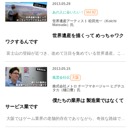
2013.05.29
あの人に会いたい！
Vol.92
世界遺産アーティスト 松田光一（Koichi
Matsuda）氏
世界遺産を描くって めっちゃワク
ワクするんです
富士山の登録が近づき、改めて注目を集めている世界遺産。この世界遺産を描き続け「世界遺産アーティスト」として活動しているのが、松田光一さんです。松田さんに世界遺
2013.05.15
風雲会社伝
大阪
株式会社メトロ チーフマネージャー ヒグチユ
タカ（樋口豊）氏
僕たちの業界は 製造業ではなくて
サービス業です
大阪ではゲーム業界の老舗的存在でありながら、奇抜な路線で多くのヒットタイトルを持つ株式会社メトロ、現在、キッズアーケードでデータカードダスの大ヒットタイトルを