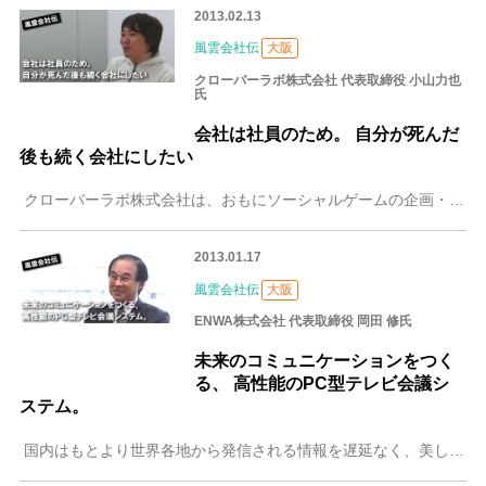
2013.02.13
風雲会社伝
大阪
クローバーラボ株式会社 代表取締役 小山力也
氏
会社は社員のため。 自分が死んだ
後も続く会社にしたい
クローバーラボ株式会社は、おもにソーシャルゲームの企画・開発・運営を手がけている会社です。2009年に5名でスタート、2013年現在は42名のスタッフが在籍し
2013.01.17
風雲会社伝
大阪
ENWA株式会社 代表取締役 岡田 修氏
未来のコミュニケーションをつく
る、 高性能のPC型テレビ会議シ
ステム。
国内はもとより世界各地から発信される情報を遅延なく、美しい映像と音声で実現するテレビ会議システムは、放送界や製造業、医療業など、多彩な分野で導入されています。