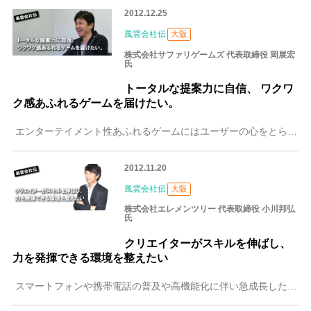
2012.12.25
風雲会社伝
大阪
株式会社サファリゲームズ 代表取締役 岡展宏
氏
トータルな提案力に自信、 ワクワ
ク感あふれるゲームを届けたい。
エンターテイメント性あふれるゲームにはユーザーの心をとらえる魅力が詰まっています。株式会社サファリゲームズは、大手ゲーム会社の有名タイトルやモバイルコンテンツ
2012.11.20
風雲会社伝
大阪
株式会社エレメンツリー 代表取締役 小川邦弘
氏
クリエイターがスキルを伸ばし、
力を発揮できる環境を整えたい
スマートフォンや携帯電話の普及や高機能化に伴い急成長したコンテンツ市場は、可能性の広がっている世界です。女性向け恋愛ゲーム・デコメ(R)・待ち受け画像・着うた