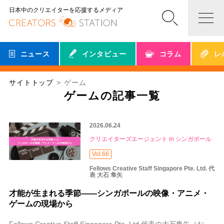
日本中のクリエイターを応援するメディア
ニュース
インタビュー
コラム
レ
サイトトップ
ゲーム
ゲームの記事一覧
2026.06.24
クリエイターズエージェント in シンガポール
Vol.66
Fellows Creative Staff Singapore Pte. Ltd. 代
表 大石 隼矢
才能が生まれる季節——シンガポールの映像・アニメ・
ゲームの現場から
Fellows Creative Staff Singapore Pte. Ltd.代表の大石隼矢（おおいしじゅんや）です。いつもコラムをお読みいただきありがと