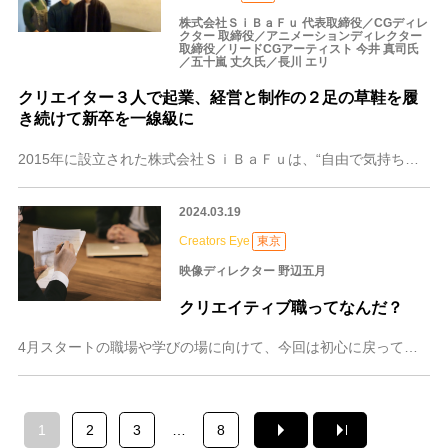
株式会社ＳｉＢａＦｕ 代表取締役／CGディレ
クター 取締役／アニメーションディレクター
取締役／リードCGアーティスト 今井 真司氏
／五十嵐 丈久氏／長川 エリ
クリエイター３人で起業、経営と制作の２足の草鞋を履
き続けて新卒を一線級に
2015年に設立された株式会社ＳｉＢａＦｕは、“自由で気持ちの良い”映像作りを目指すCG映像の企画・制作スタジオ。かつて同じ大手映像制作プロダクションに所属し、
2024.03.19
Creators Eye
東京
映像ディレクター 野辺五月
クリエイティブ職ってなんだ？
4月スタートの職場や学びの場に向けて、今回は初心に戻って「クリエイティブ職」ってなんだ？の話。 専門学校の学生さんに、「クリエイティブ職に就きたいんですけど」と
1
2
3
…
8