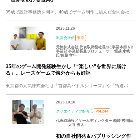
35歳で設計事務所を開き、40歳でゲーム制作に挑んだ合同会社あそびるどの代表、村上 浩治（むらかみ こうじ）さん。独学で作った作品が海外でヒットし、地方からでも
2025.11.26
風雲会社伝
東京
元気株式会社 代表取締役社長/DE事業本部 NB
事業部 事業部長兼プロデューサー 堀越 水軌
氏/佐藤 孝年
35年のゲーム開発経験生かし「“楽しい”を世界に届け
る」。レースゲームで海外からも好評
東京都の元気株式会社は「首都高バトルシリーズ」や「街道バトルシリーズ」などのレーシングゲームを中心としたゲーム開発を行っています。“楽しい”を世界に届けるビジョ
2025.10.10
クリエイティブ好奇心
Vol.244
代表取締役／ゲームディレクター 箱崎 秀明氏
大谷 勇太
初の自社開発＆パブリッシング作