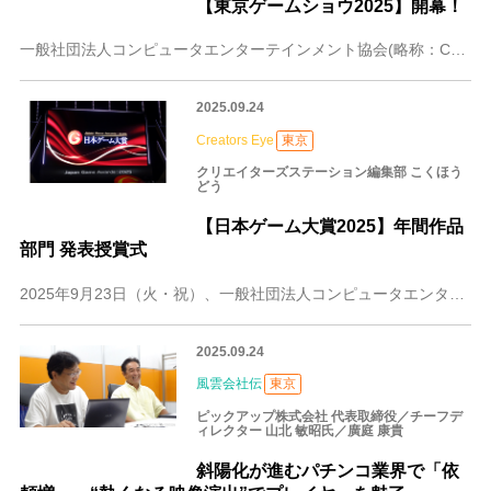
【東京ゲームショウ2025】開幕！
一般社団法人コンピュータエンターテインメント協会(略称：CESA、会長：辻本春弘)主催の「東京ゲームショウ2025」が、2025年9月25日（木）に開幕した。「
2025.09.24
Creators Eye
東京
クリエイターズステーション編集部 こくほう
どう
【日本ゲーム大賞2025】年間作品
部⾨ 発表授賞式
2025年9月23日（火・祝）、一般社団法人コンピュータエンターテインメント協会(会長:辻󠄀本 春弘)が主催する、年間を代表するにふさわしいゲームタイトルを選考
2025.09.24
風雲会社伝
東京
ピックアップ株式会社 代表取締役／チーフデ
ィレクター 山北 敏昭氏／廣庭 康貴
斜陽化が進むパチンコ業界で「依