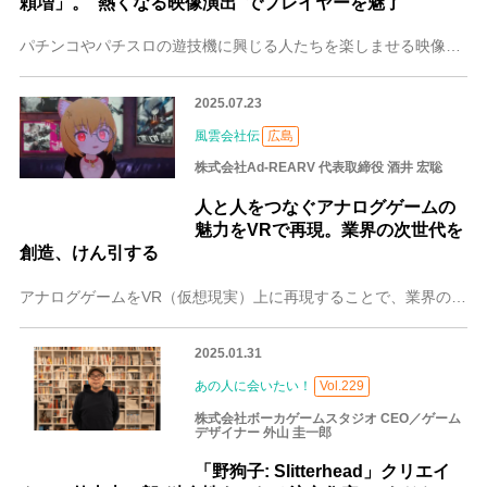
頼増」。“熱くなる映像演出”でプレイヤーを魅了
パチンコやパチスロの遊技機に興じる人たちを楽しませる映像の数々を手がける、東京のピックアップ株式会社。代表取締役の山北 敏昭（やまきた としあき）さん、制作現場
2025.07.23
風雲会社伝
広島
株式会社Ad-REARV 代表取締役 酒井 宏聡
人と人をつなぐアナログゲームの
魅力をVRで再現。業界の次世代を
創造、けん引する
アナログゲームをVR（仮想現実）上に再現することで、業界の未来を創造する広島の株式会社Ad-REARV（アド・リアーヴ）。代表取締役の酒井 宏聡（さかい ひろあ
2025.01.31
あの人に会いたい！
Vol.229
株式会社ボーカゲームスタジオ CEO／ゲーム
デザイナー 外山 圭一郎
「野狗子: Slitterhead」クリエイ