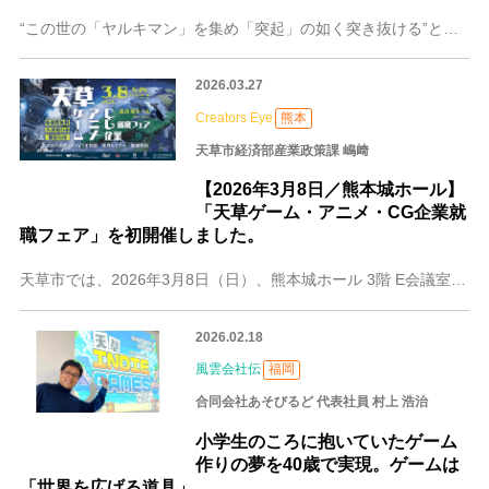
“この世の「ヤルキマン」を集め「突起」の如く突き抜ける”という思いを社名に込め、ゲーム業界をけん引し続けているヤルキマントッキーズ株式会社の代表取締役社長・板垣
2026.03.27
Creators Eye
熊本
天草市経済部産業政策課 嶋﨑
【2026年3月8日／熊本城ホール】
「天草ゲーム・アニメ・CG企業就
職フェア」を初開催しました。
天草市では、2026年3月8日（日）、熊本城ホール 3階 E会議室にて、「天草ゲーム・アニメ・CG企業就職フェア」を初開催しました。 本市では、若者の定住促進お
2026.02.18
風雲会社伝
福岡
合同会社あそびるど 代表社員 村上 浩治
小学生のころに抱いていたゲーム
作りの夢を40歳で実現。ゲームは
「世界を広げる道具」