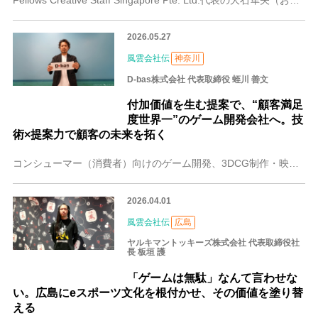
2026.05.27
風雲会社伝
神奈川
D-bas株式会社 代表取締役 蛭川 善文
付加価値を生む提案で、“顧客満足
度世界一”のゲーム開発会社へ。技
術×提案力で顧客の未来を拓く
コンシューマー（消費者）向けのゲーム開発、3DCG制作・映像制作の事業を展開する横浜のD-bas株式会社。代表の蛭川 善文（ひるかわ よしふみ）さんは建設業界で
2026.04.01
風雲会社伝
広島
ヤルキマントッキーズ株式会社 代表取締役社
長 板垣 護
「ゲームは無駄」なんて言わせな
い。広島にeスポーツ文化を根付かせ、その価値を塗り替
える