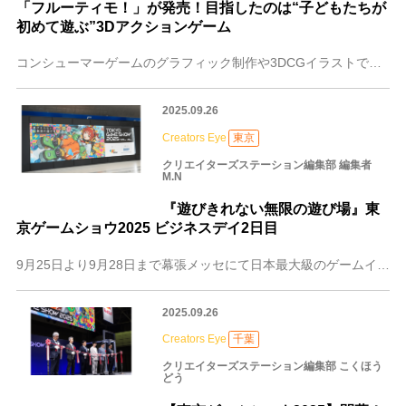
「フルーティモ！」が発売！目指したのは“子どもたちが
初めて遊ぶ”3Dアクションゲーム
コンシューマーゲームのグラフィック制作や3DCGイラストで実績を重ねてきた株式会社プラネッタが、初の自社開発・自社パブリッシング作品となる「フルーティモ！」を発
2025.09.26
Creators Eye
東京
クリエイターズステーション編集部 編集者
M.N
『遊びきれない無限の遊び場』東
京ゲームショウ2025 ビジネスデイ2日目
9月25日より9月28日まで幕張メッセにて日本最大級のゲームイベント「東京ゲームショウ2025（TGS2025）」が、開催中です。今年で29周年を迎える「東京ゲ
2025.09.26
Creators Eye
千葉
クリエイターズステーション編集部 こくほう
どう