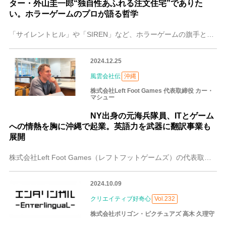
ター・外山圭一郎“独自性あふれる注文住宅”でありた
い。ホラーゲームのプロが語る哲学
「サイレントヒル」や「SIREN」など、ホラーゲームの旗手として知られる外山 圭一郎さん。2024年11月にリリースされたばかりの最新作「野狗子: Slitte
2024.12.25
風雲会社伝
沖縄
株式会社Left Foot Games 代表取締役 カー・
マシュー
NY出身の元海兵隊員、ITとゲーム
への情熱を胸に沖縄で起業。英語力を武器に翻訳事業も
展開
株式会社Left Foot Games（レフトフットゲームズ）の代表取締役カー・マシューさんは、米ニューヨーク生まれで元米軍海兵隊員。軍を離れ沖縄に本格的に移住
2024.10.09
クリエイティブ好奇心
Vol.232
株式会社ポリゴン・ピクチュアズ 高木 久理守