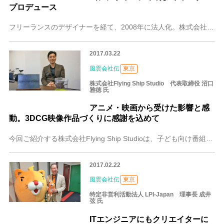
プロデュース
フリーランスのデザイナーを経て、2008年に法人化。株式会社KAZE企画を立ち上げた藤本義隆さん。現在では、広告・デザイン制作だけにとどまらず、イベント企画やス
2017.03.22
風雲会社伝
東京
株式会社Flying Ship Studio 代表取締役 沼口
雅徳 氏
アニメ・映画から受けた影響と感
動。3DCG映像作品づくりに感謝を込めて
今回ご紹介する株式会社Flying Ship Studioは、子ども向け番組からゲーム、CMまで、さまざまなジャンルの3DCGを活用した映像作品を手がけています
2017.02.22
風雲会社伝
東京
特定非営利活動法人 LPI-Japan 理事長 成井
弦 氏
ITエンジニアにもクリエイターに