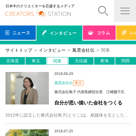
日本中のクリエイターを応援するメディア
ニュース
コラム
レ
インタビュー
サイトトップ
インタビュー
風雲会社伝
関東
北海道
東北
北信越
東海
関西
関東
2018.08.29
風雲会社伝
東京
株式会社鳥子 代表取締役社長 江崎陽子氏
自分が思い描いた会社をつくる
2012年に設立した株式会社鳥子(とりこ)は、紙媒体を主とした広告のグラフィックデザインをメインに、ロゴやキャラクター提案からWebデザインまで行う制作会社。企
2018.07.25