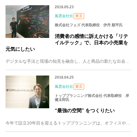
2018.05.23
風雲会社伝
東京
株式会社フェズ 代表取締役 伊丹 順平氏
消費者の感情に訴えかける「リテ
イルテック」で、日本の小売業を
元気にしたい
デジタルな手法と現場の知見を融合し、人と商品の新たな出会いを作る。株式会社フェズが展開する「リテイルテック」は、他社にない発想で小売業界の可能性を広げています。
2018.04.25
風雲会社伝
東京
トッププランニング株式会社 代表取締役 岸
健太郎氏
“最強の空間” をつくりたい
今年で設立10年目を迎えるトッププランニングは、オフィスや店舗のデザイン・設計から内装、トータルプランニングまで幅広いサービスを提供する会社です。どのようにして