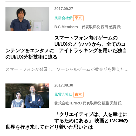
2017.09.27
風雲会社伝
東京
B.C.Members 代表取締役 西田 悠貴 氏
スマートフォン向けゲームの
UI/UXのノウハウから、全てのコ
ンテンツをエンタメに―アイトラッキングを用いた独自
のUI/UX分析技術に迫る
スマートフォンが普及し、ソーシャルゲームが黄金期を迎えた2013年、スマートフォン向けゲームのUI/UXを手がけるB.C.Membersは誕生しました。B.C.
2017.08.30
風雲会社伝
東京
株式会社TENRO 代表取締役 新藤 天朗 氏
「クリエイティブは、人を幸せに
するためにある」 映画とTVCMの
世界を行き来してたどり着いた思いとは