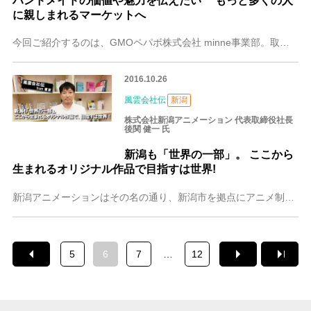
ハンドメイドの価値や魅力を伝えたい もっと多くの人
に親しまれるマーケットへ
今回ご紹介するのは、GMOペパボ株式会社 minne事業部。取扱アイテム数約400万点以上・登録作家数約30万人以上のハンドメイドマーケットサイトminne に
2016.10.26
風雲会社伝
新潟
株式会社新潟アニメーション 代表取締役社長
後関 健一 氏
新潟も「世界の一部」。 ここから
生まれるオリジナル作品で目指すは世界!
新潟アニメーションはその名の通り、新潟市を拠点にアニメ制作を手がける会社です。代表取締役社長の後関健一(ごせきけんいち)さんは、アニメ会社の新しいエコシステムの
5
6
7
…
12