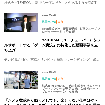
株式会社TENROは、誰でも一度は見たことがあるような有名TVCMの制作を多数手がける会社です。2014年設立とまだ新しく、少数精鋭の組織ながら、大手広告代理店
2017.07.26
風雲会社伝
東京
Exys株式会社 新規事業部 動画グループ プ
ロデューサー 村山 秀幸 氏
YouTuber（ユーチューバー）をフ
ルサポートする「ゲーム実況」に特化した動画事業を立
ち上げ
テレビ番組制作、東京オリンピック招致のマーケディング、超人気スマホゲームのプロモーションなど、マルチな分野で活躍してきたExys（イグジス）株式会社、新規事業部
2017.06.28
風雲会社伝
東京
株式会社Funusual 代表取締役/クリエイティ
ブディレクター 大野 佑太 氏、取締役/チーフ
プロデューサー 久住 克宏 氏
「たとえ数億円が動くとしても、楽しくない仕事はやら