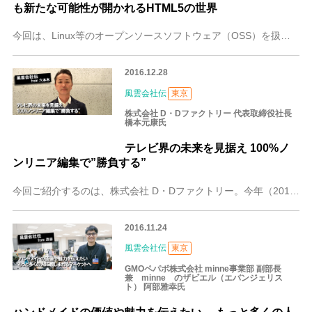
も新たな可能性が開かれるHTML5の世界
今回は、Linux等のオープンソースソフトウェア（OSS）を扱うIT技術者とHTML5プロフェッショナルの育成を、認定活動を通じて支援する非営利団体Linux
2016.12.28
風雲会社伝
東京
株式会社 D・Dファクトリー 代表取締役社長
橋本元康氏
テレビ界の未来を見据え 100%ノ
ンリニア編集で”勝負する”
今回ご紹介するのは、株式会社 D・Dファクトリー。今年（2016年）7月に設立された、映像の100%ノンリニア編集でポストプロダクション（以下、ポスプロ）を行う
2016.11.24
風雲会社伝
東京
GMOペパボ株式会社 minne事業部 副部長
兼 minne のザビエル（エバンジェリス
ト） 阿部雅幸氏