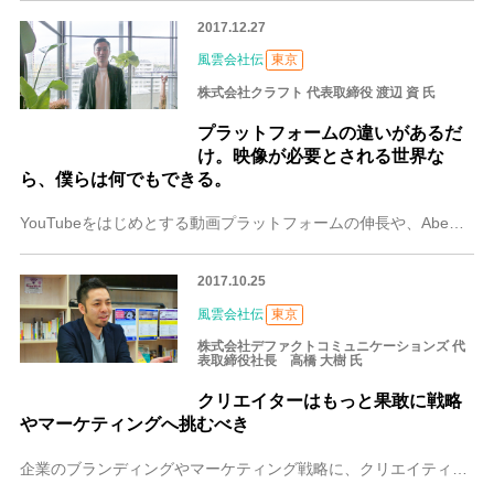
2017.12.27
風雲会社伝
東京
株式会社クラフト 代表取締役 渡辺 資 氏
プラットフォームの違いがあるだ
け。映像が必要とされる世界な
ら、僕らは何でもできる。
YouTubeをはじめとする動画プラットフォームの伸長や、Abema TVなどに代表されるネットとテレビの融合。「おもしろいコンテンツ」を求める視聴者のニーズに
2017.10.25
風雲会社伝
東京
株式会社デファクトコミュニケーションズ 代
表取締役社長 高橋 大樹 氏
クリエイターはもっと果敢に戦略
やマーケティングへ挑むべき
企業のブランディングやマーケティング戦略に、クリエイティブの力はどこまで寄与できるのか。デファクトコミュニケーションズはそんなテーマに真正面から挑み、事業を拡大