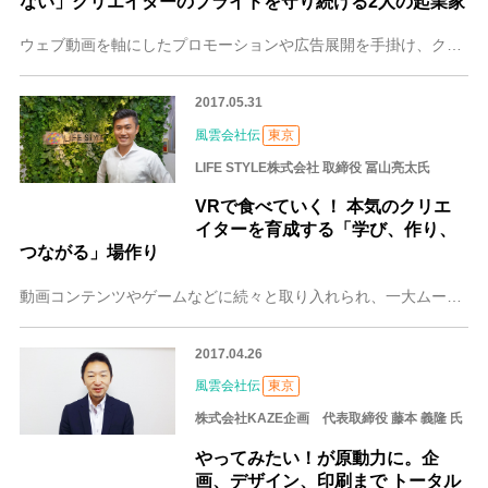
ない」クリエイターのプライドを守り続ける2人の起業家
ウェブ動画を軸にしたプロモーションや広告展開を手掛け、クライアント企業の課題解決に向けて奔走する株式会社Funusual。「Funusual」=「楽しいを、日常
2017.05.31
風雲会社伝
東京
LIFE STYLE株式会社 取締役 冨山亮太氏
VRで食べていく！ 本気のクリエ
イターを育成する「学び、作り、
つながる」場作り
動画コンテンツやゲームなどに続々と取り入れられ、一大ムーブメントとなりつつあるVR(バーチャル・リアリティ)。しかし、その技術を体系的に学び、仕事に生かせる場は
2017.04.26
風雲会社伝
東京
株式会社KAZE企画 代表取締役 藤本 義隆 氏
やってみたい！が原動力に。企
画、デザイン、印刷まで トータル