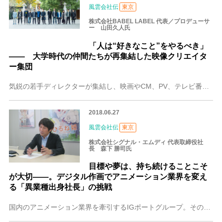
風雲会社伝
東京
株式会社BABEL LABEL 代表／プロデューサ
ー 山田久人氏
「人は“好きなこと”をやるべき」
―― 大学時代の仲間たちが再集結した映像クリエイタ
ー集団
気鋭の若手ディレクターが集結し、映画やCM、PV、テレビ番組など幅広いジャンルの映像制作を手がけるBABEL LABEL(バベル・レーベル)。個々に名前を売って
2018.06.27
風雲会社伝
東京
株式会社シグナル・エムディ 代表取締役社
長 森下 勝司氏
目標や夢は、持ち続けることこそ
が大切――。デジタル作画でアニメーション業界を変え
る「異業種出身社長」の挑戦
国内のアニメーション業界を牽引するIGポートグループ。その一員として「グローバルに業界全体の再編を促すハブ的存在であり続けたい」という理念を掲げる株式会社シグナ