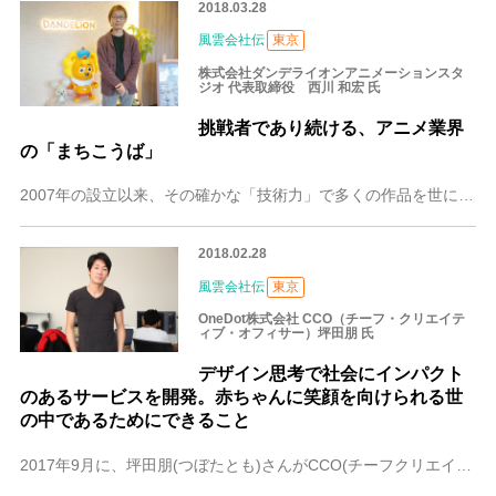
2018.03.28
風雲会社伝
東京
株式会社ダンデライオンアニメーションスタ
ジオ 代表取締役 西川 和宏 氏
挑戦者であり続ける、アニメ業界
の「まちこうば」
2007年の設立以来、その確かな「技術力」で多くの作品を世に送り出してきたダンデライオンアニメーションスタジオ。その代表である西川 和宏(にしかわ かずひろ)氏
2018.02.28
風雲会社伝
東京
OneDot株式会社 CCO（チーフ・クリエイテ
ィブ・オフィサー）坪田朋 氏
デザイン思考で社会にインパクト
のあるサービスを開発。赤ちゃんに笑顔を向けられる世
の中であるためにできること
2017年9月に、坪田朋(つぼたとも)さんがCCO(チーフクリエイティブオフィサー)として参画したOnedot株式会社。大手消費財メーカーであるユニ・チャームと