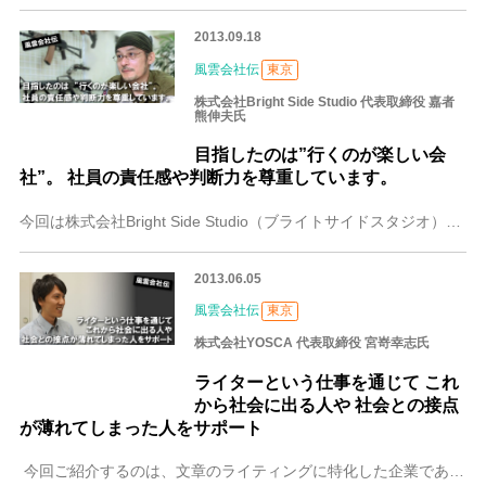
2013.09.18
風雲会社伝
東京
株式会社Bright Side Studio 代表取締役 嘉者
熊伸夫氏
目指したのは”行くのが楽しい会
社”。 社員の責任感や判断力を尊重しています。
今回は株式会社Bright Side Studio（ブライトサイドスタジオ）を紹介します。コンピュータグラフィックの企画・製作を中心に活動している同社は、誰もが
2013.06.05
風雲会社伝
東京
株式会社YOSCA 代表取締役 宮嵜幸志氏
ライターという仕事を通じて これ
から社会に出る人や 社会との接点
が薄れてしまった人をサポート
今回ご紹介するのは、文章のライティングに特化した企業である株式会社YOSCAです。主婦や学生などを含む在宅ライターのまとめ役となり、Webサイトなどを立ち上げ