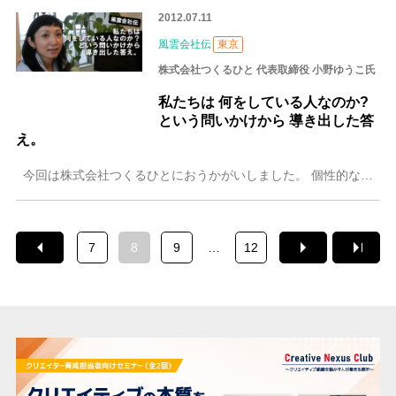
2012.07.11
風雲会社伝
東京
株式会社つくるひと 代表取締役 小野ゆうこ氏
私たちは 何をしている人なのか?
という問いかけから 導き出した答
え。
今回は株式会社つくるひとにおうかがいしました。 個性的な社名を持つ同社。教育業界のブランド戦略構築、ウェブアプリケーション開発やウェブサイト制作サービスを請
7
8
9
…
12