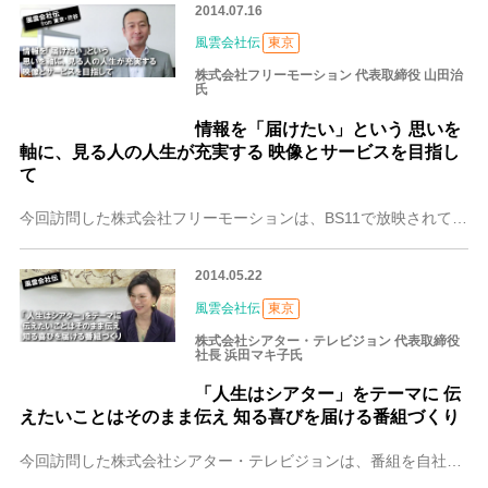
2014.07.16
風雲会社伝
東京
株式会社フリーモーション 代表取締役 山田治
氏
情報を「届けたい」という 思いを
軸に、見る人の人生が充実する 映像とサービスを目指し
て
今回訪問した株式会社フリーモーションは、BS11で放映されている「世界豪華客船紀行」をはじめ、企業の販促用や政府観光局のプロモーションビデオ等も手掛ける映像の企
2014.05.22
風雲会社伝
東京
株式会社シアター・テレビジョン 代表取締役
社長 浜田マキ子氏
「人生はシアター」をテーマに 伝
えたいことはそのまま伝え 知る喜びを届ける番組づくり
今回訪問した株式会社シアター・テレビジョンは、番組を自社制作し、スカパーやニコニコ動画で配信しています。ジャンルは、政治・社会などの言論系から、アート・伝統文化