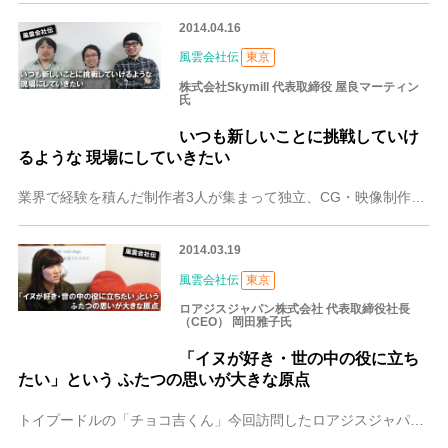
2014.04.16
風雲会社伝
東京
株式会社Skymill 代表取締役 屋良マーティン
氏
いつも新しいことに挑戦していけ
るような 現場にしていきたい
業界で経験を積んだ制作者3人が集まって独立、CG・映像制作会社Skymillを結成したのが2013年の暮れでした。設立したばかりでまだ規模は小さいものの、これか
2014.03.19
風雲会社伝
東京
ロアジスジャパン株式会社 代表取締役社長
（CEO） 岡田雅子氏
「イヌが好き・世の中の役に立ち
たい」という ふたつの思いが大きな原点
トイプードルの「チョコ吉くん」今回訪問したロアジスジャパン株式会社は、自由が丘でドッグスパ、トリミング、カフェ、ショップ、ドッグホテル、イベント等を手掛けていま