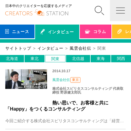
日本中のクリエイターを応援するメディア
ニュース
コラム
レ
インタビュー
サイトトップ
インタビュー
風雲会社伝
関東
北海道
東北
北信越
東海
関西
関東
2014.10.17
風雲会社伝
東京
株式会社スピリタスコンサルティング 代表取
締役 野原健太郎氏
熱い思いで、お客様と共に
「Happy」をつくるコンサルティング
今回ご紹介する株式会社スピリタスコンサルティングは「経営財務コンサルティング」を手掛けている企業です。財務データを分析し、より良い経営を一緒に考え、お互いの「H