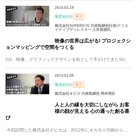
2014.02.19
風雲会社伝
東京
株式会社SUPEREYE 代表取締役社長/クリエ
イティブディレクター 土井昌徳氏
映像の世界は広がる! プロジェクシ
ョンマッピングで空間をつくる
CG、映像、グラフィックデザインを柱として手がけてきたSUPEREYE。最近では空間の形状に合わせて映像を投影して立体映像空間をつくるプロジェクションマッピング
2014.01.08
風雲会社伝
東京
株式会社オピカ 代表取締役 岡本明氏
人と人の縁を大切にしながら お客
様の顔が見える 心の通った創る喜
び
今回訪問した株式会社オピカは、2012年にオカモト印刷からオピカへと社名変更しました。印刷物を核に、サイン関係、クリエイティブ、雑貨へと広がる事業展開に伴った