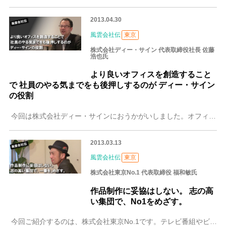
2013.04.30
風雲会社伝
東京
株式会社ディー・サイン 代表取締役社長 佐藤
浩也氏
より良いオフィスを創造すること
で 社員のやる気までをも後押しするのが ディー・サイン
の役割
今回は株式会社ディー・サインにおうかがいしました。オフィスづくりの専門家として、移転改修などを引き受けてくれるという同社。快適なオフィスをつくることによってス
2013.03.13
風雲会社伝
東京
株式会社東京No.1 代表取締役 福和敏氏
作品制作に妥協はしない。 志の高
い集団で、No1をめざす。
今回ご紹介するのは、株式会社東京No.1です。テレビ番組やビデオソフトなどの映像制作を手がけているという同社ですが、現在はその中でも特にPV（プロモーションビ