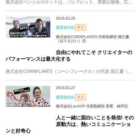
株式会社ペンシルロケットは、パンフレット、商業出版物、広告、販促ツールのなどのデザインを手掛けるデザイン会社です。代表取締役 武井 正理(たけい まさよし)氏は
2016.02.25
風雲会社伝
東京
株式会社CORNFLAKES 代表取締役 堀江慶
（ほりえけい）氏
自由にやれてこそ クリエイターの
パフォーマンスは最大化する
株式会社CORNFLAKES（コーンフレークス）の代表 堀江慶（ほりえけい）氏は、学生時代から俳優として活躍し、大学卒業後すぐに、映画やドラマの監督に抜擢される
2016.01.27
風雲会社伝
東京
株式会社LockUP 代表取締役 長尾 純平氏
人と一緒に面白いことを発信! その
原動力は、熱いコミュニケーショ
ンと好奇心