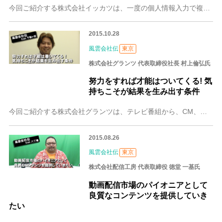
今回ご紹介する株式会社イッカツは、一度の個人情報入力で複数の会社に申し込みができる、金融商品一括申込サイトの運営と、データベースソーシャルマーケティング® 事業
2015.10.28
風雲会社伝
東京
株式会社グランツ 代表取締役社長 村上倫弘氏
努力をすれば才能はついてくる! 気
持ちこそが結果を生み出す条件
今回ご紹介する株式会社グランツは、テレビ番組から、CM、イベント撮影、プロモーション映像、音楽のプロモーションビデオまで、オールジャンルの映像を手がける制作会社
2015.08.26
風雲会社伝
東京
株式会社配信工房 代表取締役 徳堂 一基氏
動画配信市場のパイオニアとして
良質なコンテンツを提供していき
たい