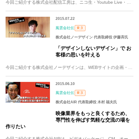
今回ご紹介する株式会社配信工房は、ニコ生・Youtube Live・Ustream等の配信・撮影に特化したスタジオの貸出、配信番組の企画制作・配信スタッフの派遣
2015.07.22
風雲会社伝
東京
株式会社ノーデザイン 代表取締役 伊藤斉氏
「デザインしないデザイン」で お
客様の思いを叶える
今回ご紹介する株式会社ノーデザインは、WEBサイトの企画・制作、グラフィックデザイン、DTPなどを手がけている会社です。社名の「ノーデザイン」は「デザインしない
2015.06.10
風雲会社伝
東京
株式会社AIR 代表取締役 木村 福夫氏
映像業界をもっと良くするため、
専門性を伸ばす気軽な交流の場を
作りたい
今回ご紹介する株式会社AIRは、ビデオパッケージ、CM、オーディオブックなどを制作する会社です。代表取締役の木村福夫氏は、テレビのニュース番組がフィルムの時代に