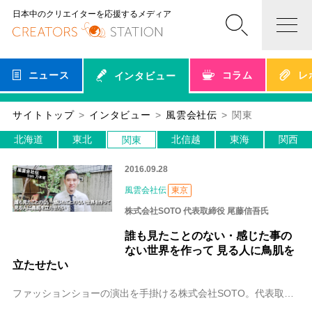
日本中のクリエイターを応援するメディア
ニュース
コラム
レ
インタビュー
サイトトップ
インタビュー
風雲会社伝
関東
北海道
東北
北信越
東海
関西
関東
2016.09.28
風雲会社伝
東京
株式会社SOTO 代表取締役 尾藤信吾氏
誰も見たことのない・感じた事の
ない世界を作って 見る人に鳥肌を
立たせたい
ファッションショーの演出を手掛ける株式会社SOTO。代表取締役の尾藤信吾（おとうしんご）さんには「見る人を驚かせたい」という思いが常にあります。その姿勢から生ま