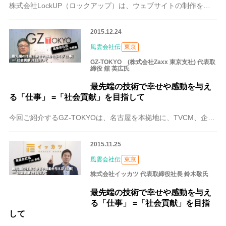
株式会社LockUP（ロックアップ）は、ウェブサイトの制作を中心に、映像、グラフィック、DTP、SNS、企業ブランディング、地域活性活動など幅広く手掛ける会社で
2015.12.24
風雲会社伝
東京
GZ-TOKYO (株式会社Zaxx 東京支社) 代表取
締役 舘 英広氏
最先端の技術で幸せや感動を与え
る「仕事」 =「社会貢献」を目指して
今回ご紹介するGZ-TOKYOは、名古屋を本拠地に、TVCM、企業ビデオ、プロモーションビデオ、番組など映像作品全般のフィニッシングワークを行うポストプロダクシ
2015.11.25
風雲会社伝
東京
株式会社イッカツ 代表取締役社長 鈴木敬氏
最先端の技術で幸せや感動を与え
る「仕事」 =「社会貢献」を目指
して