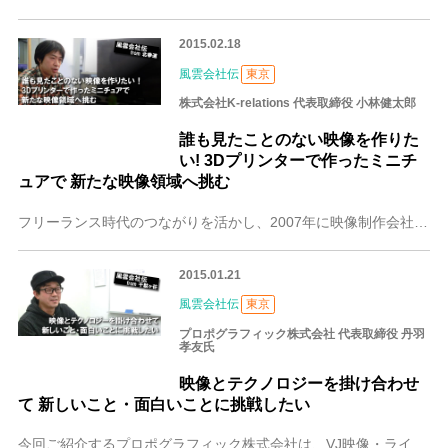
2015.02.18
風雲会社伝
東京
株式会社K-relations 代表取締役 小林健太郎
誰も見たことのない映像を作りた
い! 3Dプリンターで作ったミニチ
ュアで 新たな映像領域へ挑む
フリーランス時代のつながりを活かし、2007年に映像制作会社「K-relations」を設立した小林健太郎さん。数々の企業VPやイベント映像、CMなどを手がけて
2015.01.21
風雲会社伝
東京
プロポグラフィック株式会社 代表取締役 丹羽
孝友氏
映像とテクノロジーを掛け合わせ
て 新しいこと・面白いことに挑戦したい
今回ご紹介するプロポグラフィック株式会社は、VJ映像・ライブ背景、ミュージックビデオなどの音楽関係を中心に、CG制作、企業案内ビデオなど、幅広いジャンルで映像制