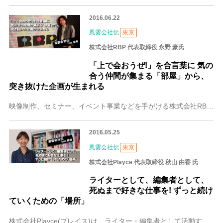
2016.06.22
風雲会社伝
東京
株式会社RBP 代表取締役 永野 豪氏
「上で会おうぜ!」を合言葉に 気の
合う仲間が集まる「部屋」から、
突き抜けた企画が生まれる
映像制作、セミナー、イベント事業などを手がける株式会社RBP。代表取締役・永野 豪さんは、学生時代から仲間と数々の伝説(？)を作り上げてきたといいます。そこで味
2016.05.25
風雲会社伝
東京
株式会社Playce 代表取締役 秋山 由香 氏
ライターとして、編集者として、
死ぬまで好きな仕事を! ずっと続け
ていくための「場所」
株式会社Playce(プレイス)は、ライター・編集者として活動するフリーランス仲間が立ち上げたクリエイティブプロダクション。雑誌や書籍、広告、ウェブ、採用ツール