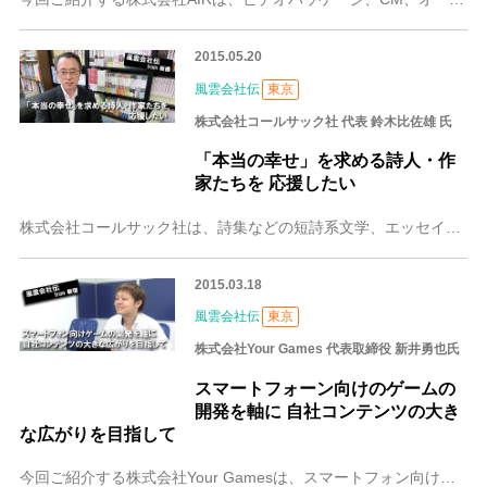
2015.05.20
風雲会社伝
東京
株式会社コールサック社 代表 鈴木比佐雄 氏
「本当の幸せ」を求める詩人・作
家たちを 応援したい
株式会社コールサック社は、詩集などの短詩系文学、エッセイ集、評論集を専門とする東京・板橋にある小さな出版社。 1987年より、「本当の幸せ」を求める宮沢賢治のよ
2015.03.18
風雲会社伝
東京
株式会社Your Games 代表取締役 新井勇也氏
スマートフォーン向けのゲームの
開発を軸に 自社コンテンツの大き
な広がりを目指して
今回ご紹介する株式会社Your Gamesは、スマートフォン向けゲームの企画・開発・運営までを手がけている会社です。2月に新しいオフィスへ移転し、事業の拡大に向