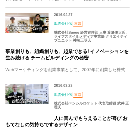
2016.04.27
風雲会社伝
東京
株式会社Speee 経営管理部 人事 渡邊優太氏、
ライフスタイルメディア事業部 クリエイティ
ブユニット 神崎正明氏
事業創りも、組織創りも、起業できる! イノベーションを
生み続ける チームビルディングの秘密
Webマーケティングを創業事業として、2007年に創業した株式会社Speee。近年、BtoB事業だけではなく、不動産やリフォーム、医療などのBtoC領域でも次々
2016.03.23
風雲会社伝
東京
株式会社ペンシルロケット 代表取締役 武井 正
理氏
人に喜んでもらえることが喜び お
もてなしの気持ちでするデザイン