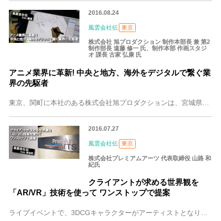
2016.08.24
風雲会社伝
東京
株式会社 旭プロダクション 制作本部長 兼 第2
制作部長 遠藤 修一 氏、制作本部 作画スタジ
オ 課長 古家 弘康 氏
アニメ業界に革新! 中央と地方、海外をデジタルで繋ぐ業
界の先駆者
東京、関町に本社のある株式会社旭プロダクションは、宮城県白石市（しろいしし）にオールデジタルのスタジオを持ち、紙と鉛筆で描かれてきたアニメーションの作画作業にい
2016.07.27
風雲会社伝
東京
株式会社プレミアムアーツ 代表取締役 山路 和
紀氏
クライアントが求める世界観を
「AR/VR」技術を使って ワンストップで提案
ライブイベントで、3DCGキャラクターがアーティストとなり、人間のような動きでパフォーマンスをする。テレビ番組の生放送では、3DCGキャラクターが出演タレントと