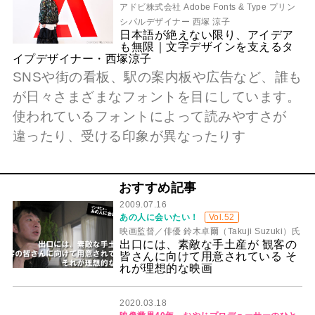
アドビ株式会社 Adobe Fonts & Type プリン
シパルデザイナー 西塚 涼子
日本語が絶えない限り、アイデア
も無限｜文字デザインを支えるタ
イプデザイナー・西塚涼子
SNSや街の看板、駅の案内板や広告など、誰も
が日々さまざまなフォントを目にしています。
使われているフォントによって読みやすさが
違ったり、受ける印象が異なったりす
おすすめ記事
2009.07.16
あの人に会いたい！
Vol.52
映画監督／俳優 鈴木卓爾（Takuji Suzuki）氏
出口には、素敵な手土産が 観客の
皆さんに向けて用意されている そ
れが理想的な映画
2020.03.18