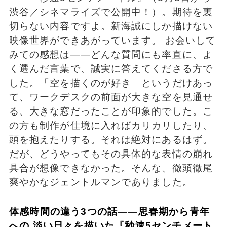
渋谷／シネマライズで公開中！）。期待を裏
切らない内容ですよ。新海誠にしか描けない
映像世界ができあがっています。 お会いして
みての感想は――どんな質問にも率直に、よ
く選んだ言葉で、誠実に答えてくださる方で
した。「空を描くのが好き」というだけあっ
て、ワークデスクの前面が大きな空を見通せ
る、大きな窓だったことが印象的でした。こ
の方も制作が佳境に入ればカリカリしたり、
頭を抱えたりする。それは絶対にあるはず。
だが、どうやってもその具体的な表情の崩れ
具合が想像できなかった。そんな、徹頭徹尾
爽やかなジェントルマンでありました。
体感時間の違う3つの話――思春期から青年
への 淡い日々を描いた『秒速5センチメート