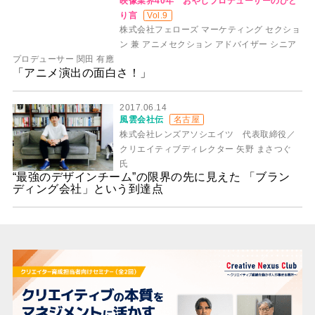
映像業界40年 おやじプロデューサーのひと
り言
Vol.9
株式会社フェローズ マーケティング セクショ
ン 兼 アニメセクション アドバイザー シニア
プロデューサー 関田 有應
「アニメ演出の面白さ！」
2017.06.14
風雲会社伝
名古屋
株式会社レンズアソシエイツ 代表取締役／
クリエイティブディレクター 矢野 まさつぐ
氏
“最強のデザインチーム”の限界の先に見えた 「ブラン
ディング会社」という到達点