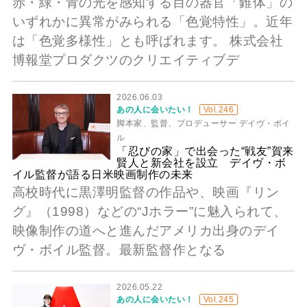
赤・緑・青の光を感知する目の器官「錐体」の
いずれかに異常がみられる「色覚特性」。近年
は「色覚多様性」とも呼ばれます。 株式会社
博報堂プロダクツのクリエイティブデ
2026.06.03
あの人に会いたい！
Vol.246
脚本家、監督、プロデューサー デイヴ・ボイ
ル
「忍びの家」で出会った“戦友”賀来
賢人と新会社を設立 デイヴ・ボ
イル監督が語る日米映画制作の未来
高校時代に黒澤明監督の作品や、映画『リン
グ』（1998）などの“Jホラー”に魅入られて、
映像制作の道へと進んだアメリカ出身のデイ
ヴ・ボイル監督。最新監督作となる
2026.05.22
あの人に会いたい！
Vol.245