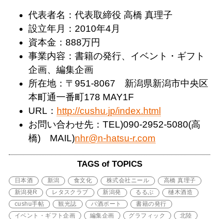
代表者名：代表取締役 高橋 真理子
設立年月：2010年4月
資本金：888万円
事業内容：書籍の発行、イベント・ギフト
企画、編集企画
所在地：〒951-8067 新潟県新潟市中央区
本町通一番町178 MAY1F
URL：
http://cushu.jp/index.html
お問い合わせ先：TEL)090-2952-5080(高
橋) MAIL)
nhr@n-hatsu-r.com
TAGS of TOPICS
日本酒
新潟
食文化
株式会社ニール
高橋 真理子
新潟発R
レタスクラブ
新潟発
るるぶ
樋木酒造
cushu手帖
観光誌
パ酒ポート
書籍の発行
イベント・ギフト企画
編集企画
グラフィック
北陸