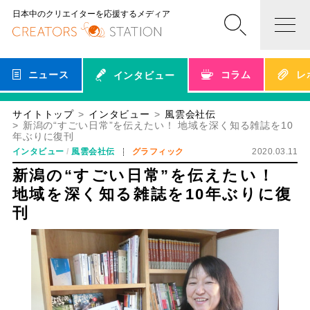
日本中のクリエイターを応援するメディア
ニュース
コラム
レ
インタビュー
サイトトップ
インタビュー
風雲会社伝
新潟の“すごい日常”を伝えたい！ 地域を深く知る雑誌を10
年ぶりに復刊
インタビュー
風雲会社伝
グラフィック
2020.03.11
新潟の“すごい日常”を伝えたい！
地域を深く知る雑誌を10年ぶりに復
刊