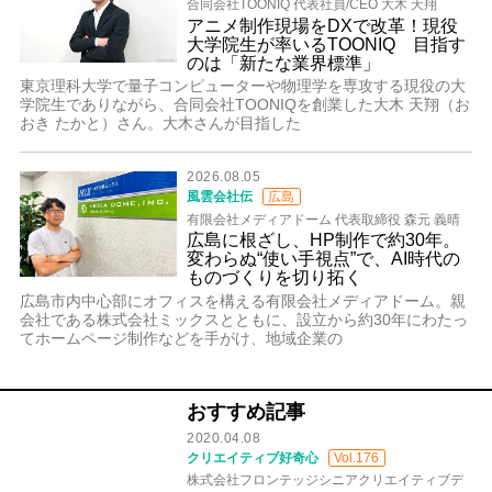
合同会社TOONIQ 代表社員/CEO 大木 天翔
アニメ制作現場をDXで改革！現役
大学院生が率いるTOONIQ 目指す
のは「新たな業界標準」
東京理科大学で量子コンピューターや物理学を専攻する現役の大
学院生でありながら、合同会社TOONIQを創業した大木 天翔（お
おき たかと）さん。大木さんが目指した
2026.08.05
風雲会社伝
広島
有限会社メディアドーム 代表取締役 森元 義晴
広島に根ざし、HP制作で約30年。
変わらぬ“使い手視点”で、AI時代の
ものづくりを切り拓く
広島市内中心部にオフィスを構える有限会社メディアドーム。親
会社である株式会社ミックスとともに、設立から約30年にわたっ
てホームページ制作などを手がけ、地域企業の
おすすめ記事
2020.04.08
クリエイティブ好奇心
Vol.176
株式会社フロンテッジシニアクリエイティブデ