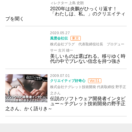
ィレクター 上島 史朗
2020年は炎鵬がひっくり返す！
「わたしは、私。」のクリエイティ
ブを聞く
2020.05.27
風雲会社伝
東京
株式会社プラグ 代表取締役社長 プロデュー
サー 古川 雄一
美しいものは選ばれる。移りゆく時
代の中でブレない信念を持つ強さ
2009.07.01
クリエイティブ好奇心
Vol.51
株式会社テグレット技術開発 代表取締役 野手正
之さん
伝説のソフトウェア開発者インタビ
ュー～テグレット技術開発の野手正
之さん、かく語りき～