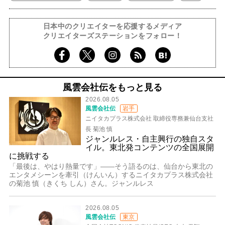
日本中のクリエイターを応援するメディア
クリエイターズステーションをフォロー！
風雲会社伝をもっと見る
2026.08.05
風雲会社伝
岩手
ニイタカプラス株式会社 取締役専務兼仙台支社
長 菊池 慎
ジャンルレス・自主興行の独自スタ
イル。東北発コンテンツの全国展開
に挑戦する
「最後は、やはり熱量です」――そう語るのは、仙台から東北の
エンタメシーンを牽引（けんいん）するニイタカプラス株式会社
の菊池 慎（きくち しん）さん。ジャンルレス
2026.08.05
風雲会社伝
東京