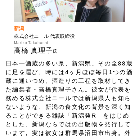
新潟
株式会社ニール 代表取締役
Mariko Takahashi
高橋 真理子
氏
日本一酒蔵の多い県、新潟県。その全88蔵
に足を運び、時には4ヶ月ほぼ毎日1つの酒
蔵に通いつめ、酒造りの工程を取材してき
た編集者・高橋真理子さん。彼女が代表を
務める株式会社ニールでは新潟県人も知ら
ないような、新潟の食文化の背景を深く知
ることができる雑誌「新潟発R」をはじめ
とした、新潟ならではの出版物を発行して
います。実は彼女は群馬県沼田市出身。外