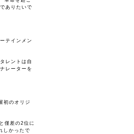
社でありたいで
ターテインメン
属タレントは自
、ナレーターを
屋初のオリジ
と僅差の2位に
れしかったで