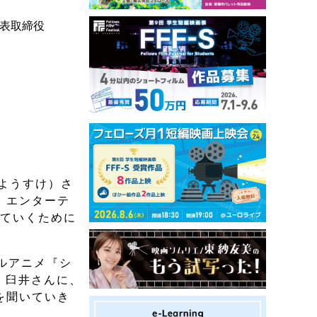
 代表取締役
ようすけ）さ
ト、エンターテ
していくために
ルアニメ『シ
。臼井さんに、
どを聞いていき