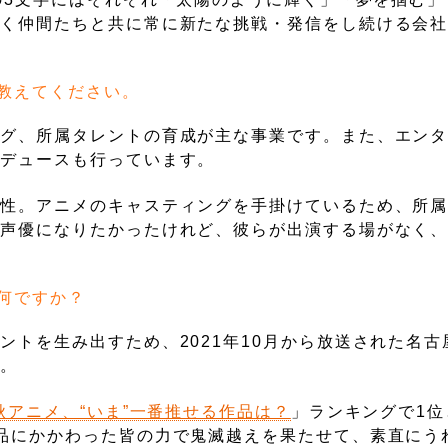
輝く仲間たちと共に常に新たな挑戦・発信をし続ける会
教えてください。
ング、所属タレントの育成が主な事業です。また、エン
ロデュースも行っています。
和性。アニメのキャスティングを手掛けているため、所
は声優になりたかったけれど、彼らが出演する場がなく
何ですか？
ントを生み出すため、2021年10月から放送された名古
す。
年秋アニメ、“いま”一番推せる作品は？
」ランキングで1位
品にかかわった皆の力で鬼滅越えを果たせて、素直にう