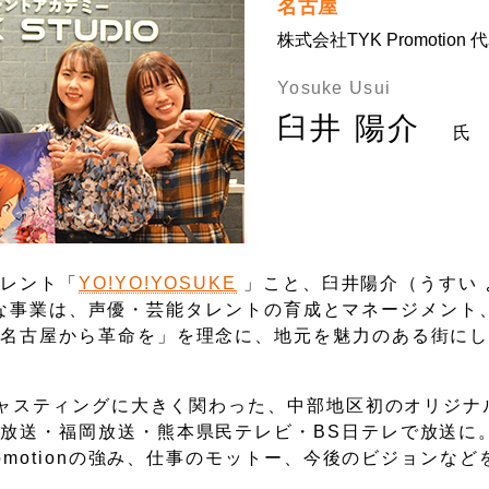
名古屋
株式会社TYK Promotion
Yosuke Usui
臼井 陽介
氏
タレント「
YO!YO!YOSUKE
」こと、臼井陽介（うすい 
n。主な事業は、声優・芸能タレントの育成とマネージメン
「名古屋から革命を」を理念に、地元を魅力のある街に
のキャスティングに大きく関わった、中部地区初のオリジナ
放送・福岡放送・熊本県民テレビ・BS日テレで放送に
omotionの強み、仕事のモットー、今後のビジョンな