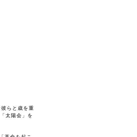
な彼らと歳を重
ル「太陽会」を
」「革命を起こ