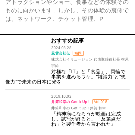
アトラクションやショー、食事などの体験その
ものに向かいます。しかし、その体験の裏側で
は、ネットワーク、チケット管理、P
おすすめ記事
2024.08.28
風雲会社伝
福岡
株式会社イリュージョン 代表取締役社長 横尾
宗尚
対極な「IT」と「食品」、両輪で
事業を進めるワケ。“雑談力”と“想
像力”で未来の日本に光を
2019.10.02
井筒和幸の Get It Up !
Vol.018
井筒和幸の Get It Up ! 井筒 和幸
『精神病になろうが映画は完成
し、試写が終ると、「及第点だ
ね」と製作者から言われた』