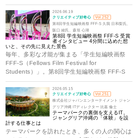
2026.06.19
クリエイティブ好奇心
Vol.252
第8回学生短編映画祭 FFF-S 久我 日和梨氏、
阪口 綾氏、森垣 心湖
第8回 学生短編映画祭 FFF-S 受賞
者インタビュー 4分間に込めた想
いと、その先に見えた景色
毎年、多彩な才能が集まる「学生短編映画祭
FFF-S（Fellows Film Festival for
Students）」。第8回学生短編映画祭 FFF-S
2026.05.15
クリエイティブ好奇心
Vol.251
株式会社ジャパンエンターテイメント ジャン
グリア沖縄 ITディレクター 比嘉 倫士
テーマパークの裏側を支えるIT。
ジャングリア沖縄の「体験」を設
計する仕事とは
テーマパークを訪れたとき、多くの人の関心は