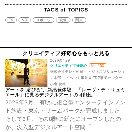
TAGS of TOPICS
TV
VR
スポーツ
映像
関東
クリエイティブ好奇心をもっと見る
2026.07.29
クリエイティブ好奇心
Vol.253
株式会社テレビ朝日 ビジネスソリューショ
ン本部 イベント事業局 TDP事業センター
小倉 啓輔
アートを“浴びる”、新感覚体験。「レーヴ・デ・リュミ
エール」に見るデジタルアートの可能性
2026年3月、有明に複合型エンターテインメン
ト施設・東京ドリームパークが完成しました。
そして6月、その8階に新たにオープンしたの
が、没入型デジタルアート空間「