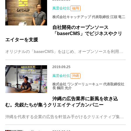
風雲会社伝
福岡
株式会社キャッチアップ 代表取締役 江頭 竜二
自社開発のオープンソース
「baserCMS」でビジネスやクリ
エイターを支援
オリジナルの「baserCMS」をはじめ、オープンソースを利用して500以上のウェブサイト構築に関わってきた株式会社キャッチアップ。代表取締役の江頭竜二さんは異
2019.09.25
風雲会社伝
沖縄
株式会社 ワンダーリューキュー 代表取締役社
長 鶴田 光介
沖縄の広告業界に新風を吹き込
む。先鋭たちが集うクリエイティブカンパニー
沖縄を代表する企業の広告を軒並み手がけるクリエイティブ集団「株式会社ワンダーリューキュー」。彼らが手がけるCMやイベントは、どれも印象的で個性的。県内外の権威あ