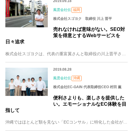
2019.09.18
風雲会社伝
福岡
株式会社スゴヨク 取締役 川上 晋平
売れなければ意味がない。SEO対
策を得意とするWebサービスを
日々追求
株式会社スゴヨクは、代表の重富翼さんと取締役の川上晋平さんが２人で設立した、世の中をスゴくヨクするためのweb制作会社です。困っている人の力になりたいという思い
2019.08.28
風雲会社伝
沖縄
株式会社EC-GAIN 代表取締役CEO 村田 薫
便利さよりも、楽しさを提供した
い。エモーショナルなEC体験を目
指して
沖縄ではほとんど類を見ない「ECコンサル」に特化した会社が、今回ご紹介する株式会社EC-GAINです。代表取締役の村田薫さんは、元は楽天市場で腕を鳴らしたECコ