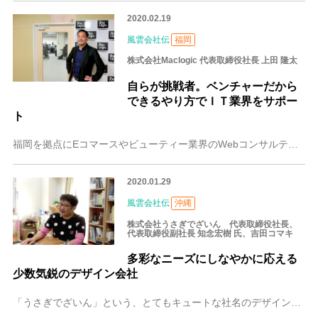
2020.02.19
風雲会社伝
福岡
株式会社Maclogic 代表取締役社長 上田 隆太
自らが挑戦者。ベンチャーだから
できるやり方でＩＴ業界をサポー
ト
福岡を拠点にEコマースやビューティー業界のWebコンサルティング事業を展開する株式会社Maclogic（マクロジック）。大手ＩＴ企業に勤めた経験を持つ代表取締役
2020.01.29
風雲会社伝
沖縄
株式会社うさぎでざいん 代表取締役社長、
代表取締役副社長 知念宏樹 氏、吉田コマキ
多彩なニーズにしなやかに応える
少数気鋭のデザイン会社
「うさぎでざいん」という、とてもキュートな社名のデザイン会社が沖縄にあります。その名前通りの愛らしいデザインを得意とするかというと、必ずしもそうではありません。