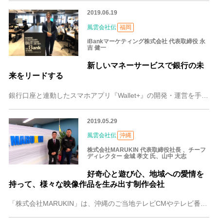
2019.06.19
風雲会社伝
福岡
iBankマーケティング株式会社 代表取締役 永
吉 健一
新しいマネーサービスで銀行の未
来をリードする
銀行口座と連動したスマホアプリ『Wallet+』の開発・運営を手掛けるiBankマーケティング株式会社は、ふくおかフィナンシャルグループ（FFG）の社内ベンチャ
2019.05.29
風雲会社伝
沖縄
株式会社MARUKIN 代表取締役社長 、チーフ
ディレクター 金城 孝文 氏、山中 大志
好奇心と遊び心、地域への愛情を
持って、様々な映像作品を生み出す制作会社
「株式会社MARUKIN」は、沖縄のご当地テレビCMやテレビ番組、自治体の広報映像や観光映像、アーティストのMV、結婚式のエンドロールなど、「映像」と名の付くあ