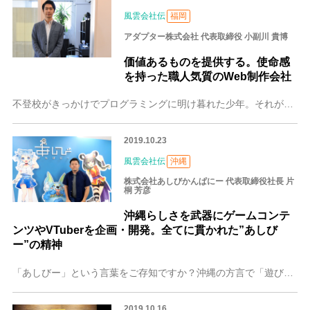
風雲会社伝
福岡
アダプター株式会社 代表取締役 小副川 貴博
価値あるものを提供する。使命感
を持った職人気質のWeb制作会社
不登校がきっかけでプログラミングに明け暮れた少年。それが、アダプター株式会社の代表取締役・小副川貴博氏の中学生時代でした。得意なWebの道へ進み、制作会社勤務や
2019.10.23
風雲会社伝
沖縄
株式会社あしびかんぱにー 代表取締役社長 片
桐 芳彦
沖縄らしさを武器にゲームコンテ
ンツやVTuberを企画・開発。全てに貫かれた”あしび
ー”の精神
「あしびー」という言葉をご存知ですか？沖縄の方言で「遊び」という意味を持つこの言葉が社名についた「あしびかんぱにー」は、その名が表すようにエンタメの会社。ゲーム
2019.10.16