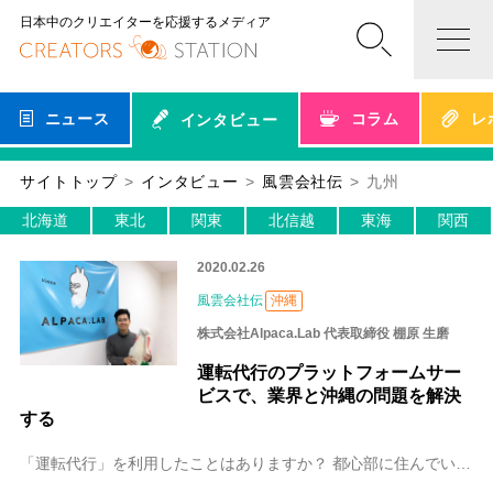
日本中のクリエイターを応援するメディア
ニュース
コラム
レ
インタビュー
サイトトップ
インタビュー
風雲会社伝
九州
北海道
東北
関東
北信越
東海
関西
2020.02.26
風雲会社伝
沖縄
株式会社Alpaca.Lab 代表取締役 棚原 生磨
運転代行のプラットフォームサー
ビスで、業界と沖縄の問題を解決
する
「運転代行」を利用したことはありますか？ 都心部に住んでいる方にはなじみがないかもしれませんが、公共交通機関が少ない地方では必須のサービスです。こと沖縄に関して