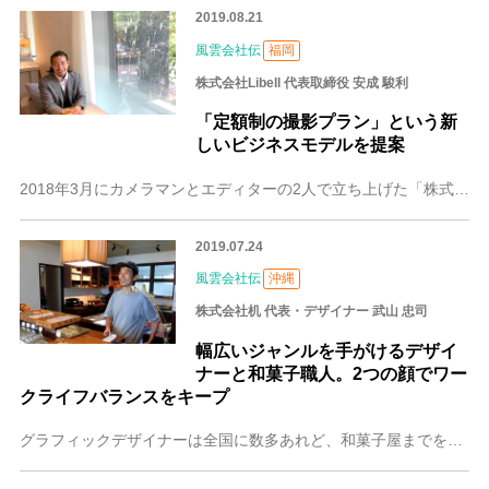
2019.08.21
風雲会社伝
福岡
株式会社Libell 代表取締役 安成 駿利
「定額制の撮影プラン」という新
しいビジネスモデルを提案
2018年3月にカメラマンとエディターの2人で立ち上げた「株式会社Libell」。19歳から動画や写真の撮影に携わってきた代表取締役の安成駿利（やすなり はやと
2019.07.24
風雲会社伝
沖縄
株式会社机 代表・デザイナー 武山 忠司
幅広いジャンルを手がけるデザイ
ナーと和菓子職人。2つの顔でワー
クライフバランスをキープ
グラフィックデザイナーは全国に数多あれど、和菓子屋までをも営むデザイナーは非常に珍しいのではないでしょうか？そんな異色の経歴を持つデザイナーが、今回ご紹介する武