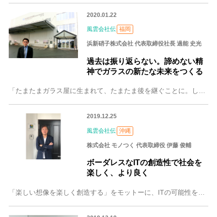
2020.01.22
風雲会社伝
福岡
浜新硝子株式会社 代表取締役社長 過能 史光
過去は振り返らない。諦めない精
神でガラスの新たな未来をつくる
「たまたまガラス屋に生まれて、たまたま後を継ぐことに。しかし、やるからには過去は振り返らない」と浜新硝子株式会社の３代目、過能史光さんは話します。九州を中心に全
2019.12.25
風雲会社伝
沖縄
株式会社 モノつく 代表取締役 伊藤 俊輔
ボーダレスなITの創造性で社会を
楽しく、より良く
「楽しい想像を楽しく創造する」をモットーに、ITの可能性を追求する会社、モノつく。その業務内容は、Webサービスの運営や制作だけにとどまらず「パノつく」や「シス