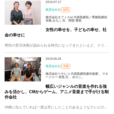
2019.07.17
風雲会社伝
福岡
株式会社オフィスat 代表取締役／専務取締役
寺島 みちこ 氏 阿部 博美
女性の幸せを、子どもの幸せ、社
会の幸せに
男性の育児休暇が認められる時代になってきたといえど、クリエイターに限らず、キャリアを重ねる上で出産や子育てなどの変化は少なからず、女性の選択肢に影響を与えがちで
2019.06.26
風雲会社伝
沖縄
株式会社リサレコ 代表取締役兼作曲家 、マネ
ージャー 来兎 氏 、めろこ。
幅広いジャンルの音楽を作れる強
みを活かし、CMからゲーム、アニメ音楽まで手がける制
作会社
沖縄に住んでいれば一度は耳にしたことのあるようなテレビのCMソングや、大手スーパーマーケットで流れるキャッチーな歌。或いは人気ゲームやアニメのノリのいい音楽や、