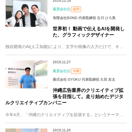
2019.12.18
風雲会社伝
福岡
有限会社BOND 代表取締役 古川 ひろ美
世界初！ 動画で伝えるAIを開発し
た、グラフィックデザイナー
独自開発のAI(人工知能)により、文字や画像の入力だけで、キャラクター（スマートアバターⓇ）が自ら表情やしぐさをつけながら読み上げ、照明やカメラワークなどの演出
2019.11.27
風雲会社伝
沖縄
株式会社 GYOKU 代表取締役 久田 友太
沖縄広告業界のクリエイティブ拡
張を目指して。走り始めたデジタ
ルクリエイティブカンパニー
今年4月、「沖縄のクリエイティブを拡張する」というテーマを掲げる広告のクリエイティブカンパニー「株式会社GYOKU（ギョク）」が誕生しました。「ギョク」は、「極
2019.11.20