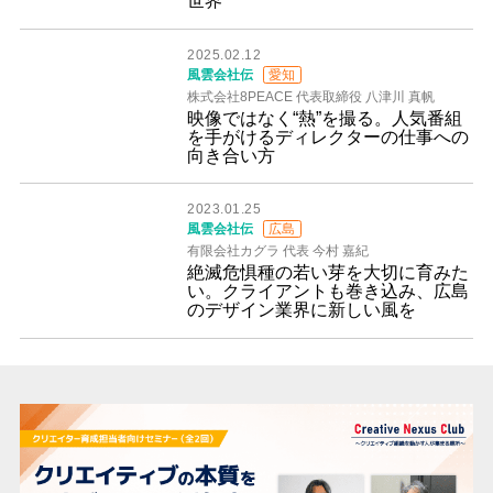
世界
2025.02.12
風雲会社伝
愛知
株式会社8PEACE 代表取締役 八津川 真帆
映像ではなく“熱”を撮る。人気番組
を手がけるディレクターの仕事への
向き合い方
2023.01.25
風雲会社伝
広島
有限会社カグラ 代表 今村 嘉紀
絶滅危惧種の若い芽を大切に育みた
い。クライアントも巻き込み、広島
のデザイン業界に新しい風を