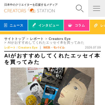
日本中のクリエイターを応援するメディア
ニュース
インタビュー
コラム
レ
サイトトップ
レポート
Creators Eye
AIがおすすめしてくれたエッセイ本を買ってみた
レポート
Creators Eye
WEB・モバイル
2026.07.09
AIがおすすめしてくれたエッセイ本
を買ってみた