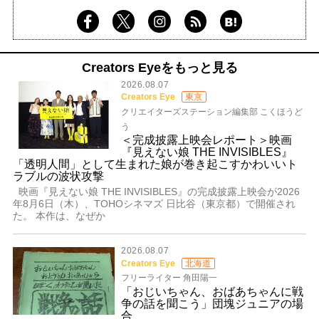
Creators Eyeをもっと見る
2026.08.07
Creators Eye
東京
クリエイターズステーション編集部 こくほうど
う
＜完成披露上映会レポート＞映画
『見えない娘 THE INVISIBLES』
「透明人間」として生まれた娘が巻き起こすかわいいト
ラブルの波状攻撃
映画『見えない娘 THE INVISIBLES』の完成披露上映会が2026
年8月6日（木）、TOHOシネマズ 日比谷（東京都）で開催され
た。 本作は、なぜか
2026.08.07
Creators Eye
北海道
フリーライター 角田陽一
「おじいちゃん、おばあちゃんに戦
争の話を聞こう」団塊ジュニアの場
合