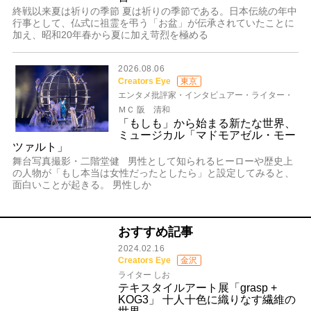
終戦以来夏は祈りの季節 夏は祈りの季節である。日本伝統の年中
行事として、仏式に祖霊を弔う「お盆」が伝承されていたことに
加え、昭和20年春から夏に加え苛烈を極める
2026.08.06
Creators Eye
東京
エンタメ批評家・インタビュアー・ライター・
ＭＣ 阪 清和
「もしも」から始まる新たな世界、
ミュージカル「マドモアゼル・モー
ツァルト」
舞台写真撮影・二階堂健 男性として知られるヒーローや歴史上
の人物が「もし本当は女性だったとしたら」と設定してみると、
面白いことが起きる。 男性しか
おすすめ記事
2024.02.16
Creators Eye
金沢
ライター しお
テキスタイルアート展「grasp +
KOG3」 十人十色に織りなす繊維の