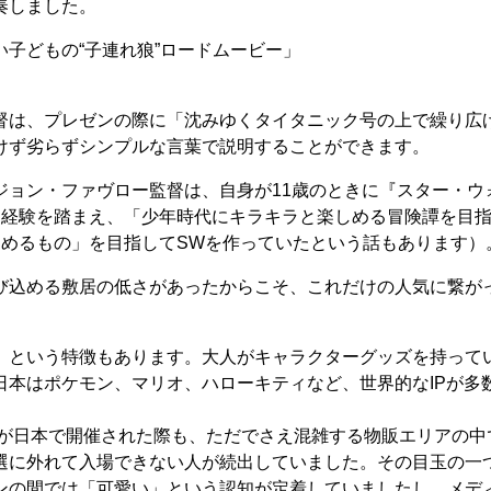
奏しました。
子どもの“子連れ狼”ロードムービー」
督は、プレゼンの際に「沈みゆくタイタニック号の上で繰り広
けず劣らずシンプルな言葉で説明することができます。
ョン・ファヴロー監督は、自身が11歳のときに『スター・ウ
た経験を踏まえ、「少年時代にキラキラと楽しめる冒険譚を目
しめるもの」を目指してSWを作っていたという話もあります）
び込める敷居の低さがあったからこそ、これだけの人気に繋が
」という特徴もあります。大人がキャラクターグッズを持って
日本はポケモン、マリオ、ハローキティなど、世界的なIPが多
」が日本で開催された際も、ただでさえ混雑する物販エリアの中
選に外れて入場できない人が続出していました。その目玉の一
ンの間では「可愛い」という認知が定着していましたし、メデ