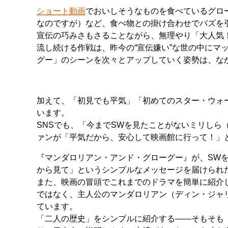
ショート動画
でおいしそうなものを食べているグロ
なのですが）など、食べ物との掛け合わせでバズを
宣伝の巧みさもさることながら、無理やり「大人気
流し続ける作戦は、昨今の“宣伝嫌い”な世の中にマ
グー」のシーンを次々とアップしていく姿勢は、な
加えて、「初見でも平気」「初めてのスター・ウォ
います。
SNSでも、「今までSWを見たことがないミリしら
ァンが「平気だから、安心して映画館に行って！」
『マンダロリアン・アンド・グローグー』が、SW
から見て」というシンプルなメッセージを届けられ
また、映画の冒頭でこれまでのドラマを簡単に紹介
ではなく、主人公のマンダロリアン（ディン・ジャ
ています。
「二人の歴史」をシンプルに紹介する――そもそも