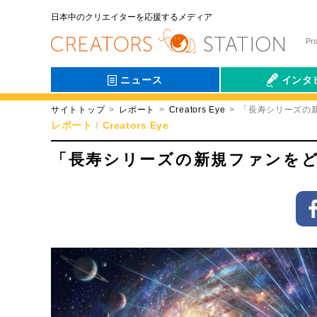
日本中のクリエイターを応援するメディア
Pr
ニュース
インタ
サイトトップ
レポート
Creators Eye
「長寿シリーズの
会社伝
レポート
Creators Eye
「長寿シリーズの新規ファンを