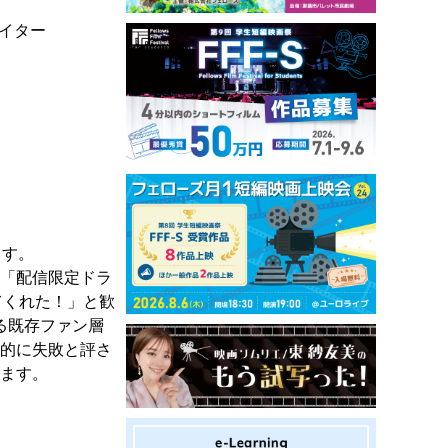
イター
ます。
。「配信限定ドラ
てくれた！」と歓
る既存ファン層
行的に失敗と評さ
います。