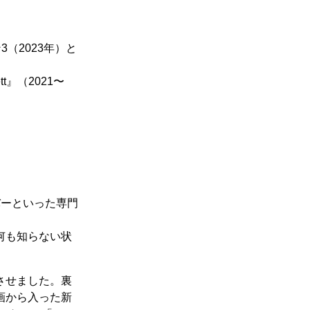
（2023年）と
t』（2021〜
バーといった専門
何も知らない状
させました。裏
画から入った新