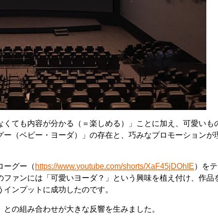
なくても内容が分かる（＝楽しめる）」ことに加え、可愛いも
グー（ベビー・ヨーダ）」の存在と、巧みなプロモーションが
ローグー（
https://www.youtube.com/shorts/XaF45jDOhIE
）をテ
のファンには「可愛いヨーダ？」という興味を植え付け、作品
うインプットに成功したのです。
」との組み合わせが大きな反響を生みました。