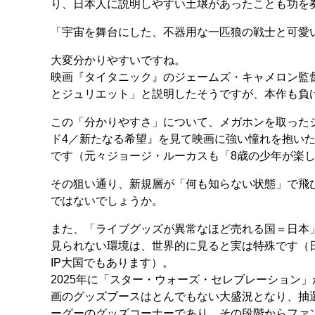
り、日本人に説明しやすい土壌があったことも功を
「宇宙を舞台にした、不器用な一匹狼の戦士と可愛い
大変分かりやすいですね。
映画『タイタニック』のジェームズ・キャメロン監
とジュリエット」と説明したそうですが、本作も負
この「分かりやすさ」について、メガホンを取ったジ
ド4／新たなる希望』を見て映画に強い憧れを抱い
です（元々ジョージ・ルーカスも「8歳の少年が楽
その狙い通り、新規層が「何も知らない状態」で飛
ではないでしょうか。
また、「ライブグッズが異常なほど売れる国＝日本
見られない環境は、世界的に見ると実は特殊です（
IP大国でもあります）。
2025年に「スター・ウォーズ・セレブレーション
画のグッズブースはとんでもない大盛況となり、抽
ーグーのグッズコーナーであり、その段階からファ