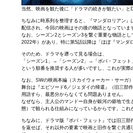
当然、映画を観た後に「ドラマの続きが観たい」とDi
ちなみに時系列を整理すると、『マンダロリアン』はシー
配信され、今回の映画はその後の物語となっていま
なお、シーズン2とシーズン3を繋ぐ重要な物語として、スピン
2022年）があり、特に第5話以降は「ほぼ『マン
そのため、ドラマを遡って見る場合は、
「シーズン1」→「シーズン2」→「ボバ・フェット
という順番を推奨する人が多いですし、これが実際
なお、SWの映画本編（スカイウォーカー・サーガ
舞台は『エピソード6／ジェダイの帰還』（旧三部
用語すら、最悪分からなくても問題ありません。
なぜなら、主人公のマンドー自身が銀河の僻地で生
態）で観られる仕組みになっているからです。これ
ちなみに、ドラマ版『ボバ・フェット』では旧三部
を返せば、それ以外の要素で映画と旧作を繋ぐ共通