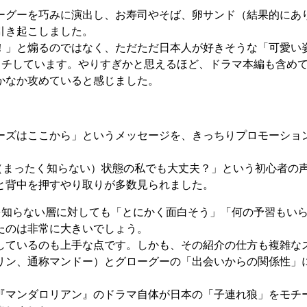
ーグーを巧みに演出し、お寿司やそば、卵サンド（結果的にあ
引き起こしました。
！」と煽るのではなく、ただただ日本人が好きそうな「可愛い姿
ッチしています。やりすぎかと思えるほど、ドラマ本編も含め
かなか攻めていると感じました。
ーズはここから」というメッセージを、きっちりプロモーショ
（まったく知らない）状態の私でも大丈夫？」という初心者の
と背中を押すやり取りが多数見られました。
を知らない層に対しても「とにかく面白そう」「何の予習もい
たのは非常に大きいでしょう。
しているのも上手な点です。しかも、その紹介の仕方も複雑な
リン、通称マンドー）とグローグーの「出会いからの関係性」
『マンダロリアン』のドラマ自体が日本の「子連れ狼」をモチ