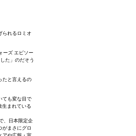
げられるロミオ
ォーズ エピソー
指した」のだそう
。
ったと言えるの
いても変な目で
数生まれている
で、日本限定企
つがまさにグロ
ィアや広報・宣