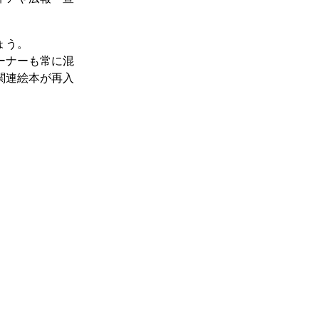
ょう。
ーナーも常に混
関連絵本が再入
。