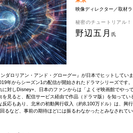
東京
映像ディレクター／取材ラ
秘密のチュートリアル！
野辺五月
氏
マンダロリアン・アンド・グローグー』が日本でヒットしてい
で2019年からシーズン1の配信が開始されたドラマシリーズです
に対しDisney+、日本のファンからは「よくぞ映画館でやっ
向を見ると、配信サービス経由で作品（ドラマ版）を知ってい
反応もあり、北米の初動興行収入（約8,100万ドル）は、興
ら下回るなど、事前の期待ほどには振るわなかったとみなされて