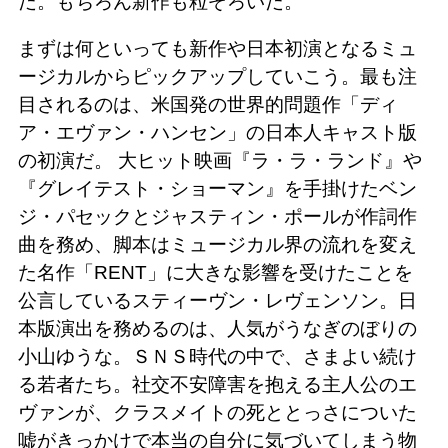
だ。もちろん新作も粒ぞろいだ。
まずは何といっても新作や日本初演となるミュ
ージカルからピックアップしていこう。最も注
目されるのは、米国発の世界的問題作「ディ
ア・エヴァン・ハンセン」の日本人キャスト版
の初演だ。 大ヒット映画『ラ・ラ・ランド』や
『グレイテスト・ショーマン』を手掛けたベン
ジ・パセックとジャスティン・ポールが作詞作
曲を務め、脚本はミュージカル界の流れを変え
た名作「RENT」に大きな影響を受けたことを
公言しているスティーヴン・レヴェンソン。日
本版演出を務めるのは、人気がうなぎのぼりの
小山ゆうな。ＳＮＳ時代の中で、さまよい続け
る若者たち。社交不安障害を抱える主人公のエ
ヴァンが、クラスメイトの死ととっさについた
嘘がきっかけで本当の自分に気づいてしまう物