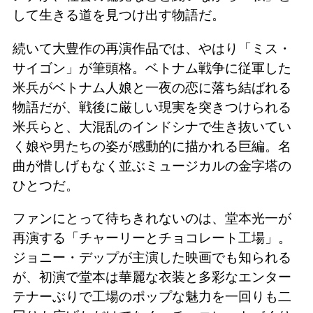
して生きる道を見つけ出す物語だ。
続いて大豊作の再演作品では、やはり「ミス・
サイゴン」が筆頭格。ベトナム戦争に従軍した
米兵がベトナム人娘と一夜の恋に落ち結ばれる
物語だが、戦後に厳しい現実を突きつけられる
米兵らと、大混乱のインドシナで生き抜いてい
く娘や男たちの姿が感動的に描かれる巨編。名
曲が惜しげもなく並ぶミュージカルの金字塔の
ひとつだ。
ファンにとって待ちきれないのは、堂本光一が
再演する「チャーリーとチョコレート工場」。
ジョニー・デップが主演した映画でも知られる
が、初演で堂本は華麗な衣装と多彩なエンター
テナーぶりで工場のポップな魅力を一回りも二