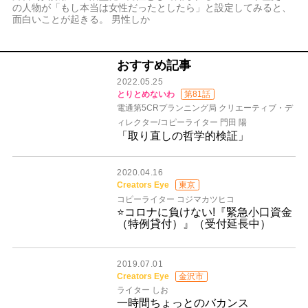
の人物が「もし本当は女性だったとしたら」と設定してみると、
面白いことが起きる。 男性しか
おすすめ記事
2022.05.25
とりとめないわ
第81話
電通第5CRプランニング局 クリエーティブ・デ
ィレクター/コピーライター 門田 陽
「取り直しの哲学的検証」
2020.04.16
Creators Eye
東京
コピーライター コジマカツヒコ
⭐コロナに負けない!『緊急小口資金
（特例貸付）』（受付延長中）
2019.07.01
Creators Eye
金沢市
ライター しお
一時間ちょっとのバカンス