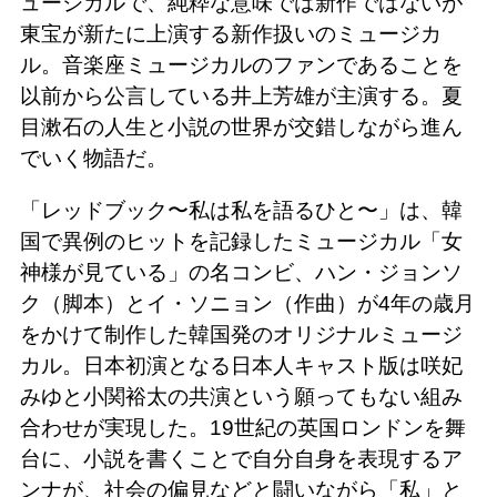
ュージカルで、純粋な意味では新作ではないが
東宝が新たに上演する新作扱いのミュージカ
ル。音楽座ミュージカルのファンであることを
以前から公言している井上芳雄が主演する。夏
目漱石の人生と小説の世界が交錯しながら進ん
でいく物語だ。
「レッドブック〜私は私を語るひと〜」は、韓
国で異例のヒットを記録したミュージカル「女
神様が見ている」の名コンビ、ハン・ジョンソ
ク（脚本）とイ・ソニョン（作曲）が4年の歳月
をかけて制作した韓国発のオリジナルミュージ
カル。日本初演となる日本人キャスト版は咲妃
みゆと小関裕太の共演という願ってもない組み
合わせが実現した。19世紀の英国ロンドンを舞
台に、小説を書くことで自分自身を表現するア
ンナが、社会の偏見などと闘いながら「私」と