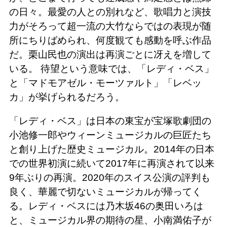
の日々。最愛の人との別れなど、歌唱力と演技
力がそろって超一流の大竹ならではの表現が随
所にちりばめられ、何度観ても感動を呼ぶ作品
だ。栗山民也の演出は再演ごとに冴えを増して
いる。 待望という意味では、「レディ・ベス」
と「マドモアゼル・モーツァルト」「レベッ
カ」が挙げられるだろう。
「レディ・ベス」は日本の東宝が宝塚歌劇団の
小池修一郎やウィーンミュージカルの巨匠たち
と創り上げた歴史ミュージカル。2014年の日本
での世界初演に続いて2017年に再演されて以来
9年ぶりの再演。2020年のスイス公演の評判も
良く、華麗で切ないミュージカルが帰ってく
る。レディ・ベスには乃木坂46の奥田いろは
と、ミュージカル界の期待の星、小南満佑子が