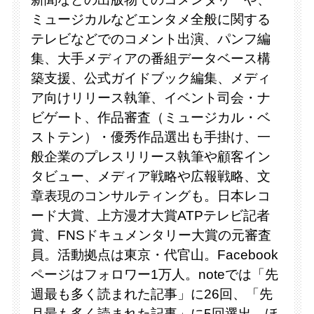
ミュージカルなどエンタメ全般に関する
テレビなどでのコメント出演、パンフ編
集、大手メディアの番組データベース構
築支援、公式ガイドブック編集、メディ
ア向けリリース執筆、イベント司会・ナ
ビゲート、作品審査（ミュージカル・ベ
ストテン）・優秀作品選出も手掛け、一
般企業のプレスリリース執筆や顧客イン
タビュー、メディア戦略や広報戦略、文
章表現のコンサルティングも。日本レコ
ード大賞、上方漫才大賞ATPテレビ記者
賞、FNSドキュメンタリー大賞の元審査
員。活動拠点は東京・代官山。Facebook
ページはフォロワー1万人。noteでは「先
週最も多く読まれた記事」に26回、「先
月最も多く読まれた記事」に5回選出。ほ