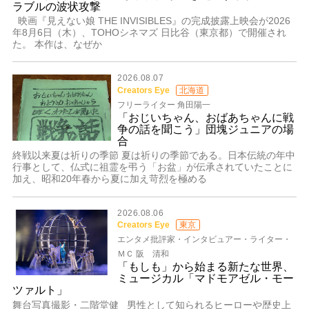
ラブルの波状攻撃
映画『見えない娘 THE INVISIBLES』の完成披露上映会が2026
年8月6日（木）、TOHOシネマズ 日比谷（東京都）で開催され
た。 本作は、なぜか
2026.08.07
Creators Eye
北海道
フリーライター 角田陽一
「おじいちゃん、おばあちゃんに戦
争の話を聞こう」団塊ジュニアの場
合
終戦以来夏は祈りの季節 夏は祈りの季節である。日本伝統の年中
行事として、仏式に祖霊を弔う「お盆」が伝承されていたことに
加え、昭和20年春から夏に加え苛烈を極める
2026.08.06
Creators Eye
東京
エンタメ批評家・インタビュアー・ライター・
ＭＣ 阪 清和
「もしも」から始まる新たな世界、
ミュージカル「マドモアゼル・モー
ツァルト」
舞台写真撮影・二階堂健 男性として知られるヒーローや歴史上