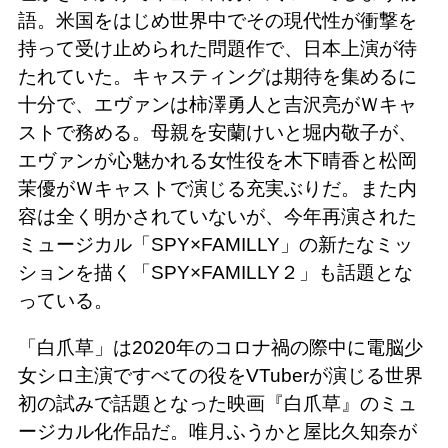
語。米国をはじめ世界中でその現代性が衝撃を
持って受け止められた問題作で、日本上演が待
たれていた。キャスティングは期待を集めるに
十分で、エヴァンは柿澤勇人と吉沢亮がＷキャ
ストで務める。母親を安蘭けいと堀内敬子が、
エヴァンが心魅かれる女性役を木下晴香と松岡
茉優がＷキャストで演じる充実ぶりだ。また内
容は全く明かされていないが、今年再演された
ミュージカル「SPY×FAMILLY」の新たなミッ
ションを描く「SPY×FAMILLY２」も話題とな
っている。
「白爪草」は2020年のコロナ禍の際中に電脳少
女シロ主演ですべての役をVTuberが演じる世界
初の試みで話題となった映画『白爪草』のミュ
ージカル化作品だ。唯月ふうかと屋比久知奈が