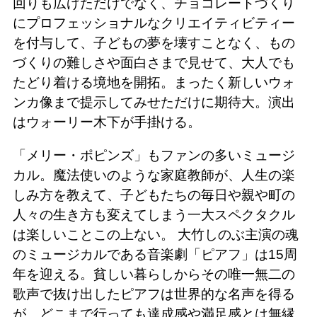
回りも広げただけでなく、チョコレートづくり
にプロフェッショナルなクリエイティビティー
を付与して、子どもの夢を壊すことなく、もの
づくりの難しさや面白さまで見せて、大人でも
たどり着ける境地を開拓。まったく新しいウォ
ンカ像まで提示してみせただけに期待大。演出
はウォーリー木下が手掛ける。
「メリー・ポピンズ」もファンの多いミュージ
カル。魔法使いのような家庭教師が、人生の楽
しみ方を教えて、子どもたちの毎日や親や町の
人々の生き方も変えてしまう一大スペクタクル
は楽しいことこの上ない。 大竹しのぶ主演の魂
のミュージカルである音楽劇「ピアフ」は15周
年を迎える。貧しい暮らしからその唯一無二の
歌声で抜け出したピアフは世界的な名声を得る
が、どこまで行っても達成感や満足感とは無縁