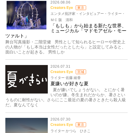
2026.08.06
Creators Eye
東京
エンタメ批評家・インタビュアー・ライター・
ＭＣ 阪 清和
「もしも」から始まる新たな世界、
ミュージカル「マドモアゼル・モー
ツァルト」
舞台写真撮影・二階堂健 男性として知られるヒーローや歴史上
の人物が「もし本当は女性だったとしたら」と設定してみると、
面白いことが起きる。 男性しか
2026.07.31
Creators Eye
宮城
ライター 佐藤 綾香
夏嫌いが好きな夏
夏が嫌いでしょうがない。 とにかく暑
いのが嫌。冬生まれだからか、暑さとい
うものに耐性がない。さらにここ最近の夏の暑さときたら殺人級
だ。夏なんてなく
2026.07.30
Creators Eye
東京
ライター かつら ひさこ