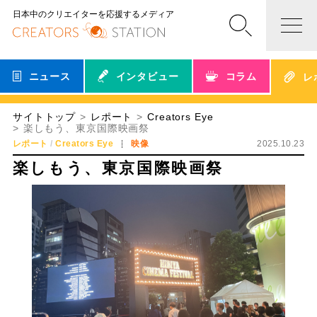
日本中のクリエイターを応援するメディア
ニュース
インタビュー
コラム
レ
サイトトップ
レポート
Creators Eye
楽しもう、東京国際映画祭
レポート
Creators Eye
映像
2025.10.23
楽しもう、東京国際映画祭