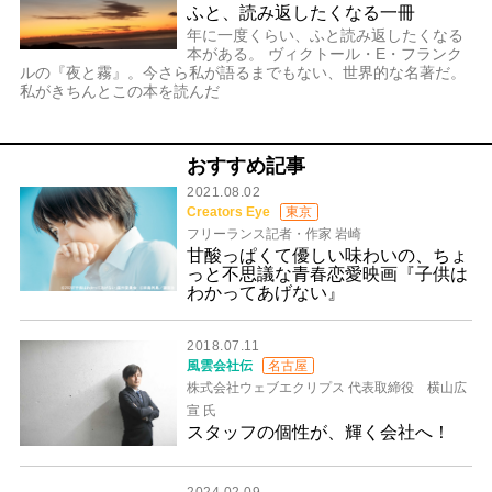
ふと、読み返したくなる一冊
年に一度くらい、ふと読み返したくなる
本がある。 ヴィクトール・E・フランク
ルの『夜と霧』。今さら私が語るまでもない、世界的な名著だ。
私がきちんとこの本を読んだ
おすすめ記事
2021.08.02
Creators Eye
東京
フリーランス記者・作家 岩崎
甘酸っぱくて優しい味わいの、ちょ
っと不思議な青春恋愛映画『子供は
わかってあげない』
2018.07.11
風雲会社伝
名古屋
株式会社ウェブエクリプス 代表取締役 横山広
宣 氏
スタッフの個性が、輝く会社へ！
2024.02.09