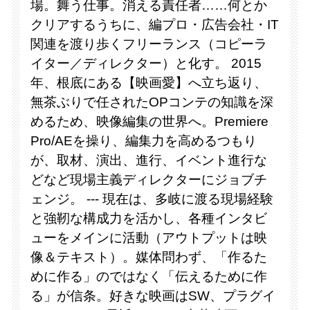
場。舞う仕事。消える責任者……何とか
クリアするうちに、編プロ・広告会社・IT
関連を渡り歩くフリーランス（コピーラ
イター／ディレクター）と化す。 2015
年、根底にある【映画愛】へ立ち返り、
無茶ぶりで任されたOPコンテの知識を深
めるため、映像編集の世界へ。Premiere
Pro/AEを操り、編集力を高めるつもり
が、取材、演出、進行、イベント進行な
どなど現場主義ディレクターにジョブチ
ェンジ。 --- 現在は、多岐に渡る現場経験
と強靭な構成力を活かし、各種インタビ
ューをメインに活動（アウトプットは映
像＆テキスト）。媒体問わず、「作るた
めに作る」のではなく「伝えるために作
る」が信条。好きな映画はSW、プラグイ