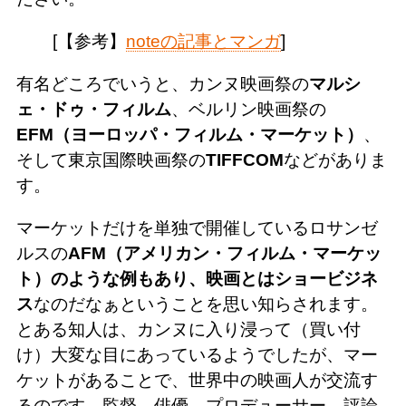
[【参考】
noteの記事とマンガ
]
有名どころでいうと、カンヌ映画祭の
マルシ
ェ・ドゥ・フィルム
、ベルリン映画祭の
EFM（ヨーロッパ・フィルム・マーケット）
、
そして東京国際映画祭の
TIFFCOM
などがありま
す。
マーケットだけを単独で開催しているロサンゼ
ルスの
AFM（アメリカン・フィルム・マーケッ
ト）
のような例もあり、映画とは
ショービジネ
ス
なのだなぁということを思い知らされます。
とある知人は、カンヌに入り浸って（買い付
け）大変な目にあっているようでしたが、マー
ケットがあることで、世界中の映画人が交流す
るのです。監督、俳優、プロデューサー、評論