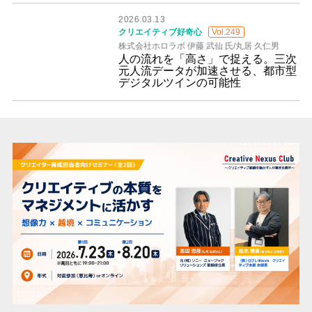
2026.03.13
クリエイティブ好奇心
Vol.249
株式会社ホロラボ 伊藤 武仙 氏/丸居 久仁男
人の流れを「高さ」で捉える。三次
元人流データが加速させる、都市型
デジタルツインの可能性