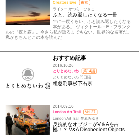
Creators Eye
東京
ライター かつら ひさこ
ふと、読み返したくなる一冊
年に一度くらい、ふと読み返したくなる
本がある。 ヴィクトール・E・フランク
ルの『夜と霧』。今さら私が語るまでもない、世界的な名著だ。
私がきちんとこの本を読んだ
おすすめ記事
2016.10.26
とりとめないわ
第14話
とりとめないわ 門田陽
粗忽刑事杉下右京
2014.09.10
London Art Trail
Vol.27
London Art Trail 笠原みゆき
反抗的なオブジェがV＆Aを占
拠！？ V&A Disobedient Objects