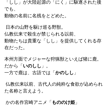
「しし」が大陸起源の「にく」に駆逐された後
でも、
動物の名前に名残をとどめた。
日本の山野を駆け巡る野獣。
仏教伝来で殺生が禁じられる以前、
動物たちは貴重な「しし」を提供してくれる存
在だった。
本州方面でメジャーな狩猟獣といえば猪に鹿。
だから「
いのしし
」。
一方で鹿は、古語では「
かのしし
」
仏教伝来以前、古代人の純粋な食欲が込められ
た名称と言えよう。
かの名作宮崎アニメ「
もののけ姫
」