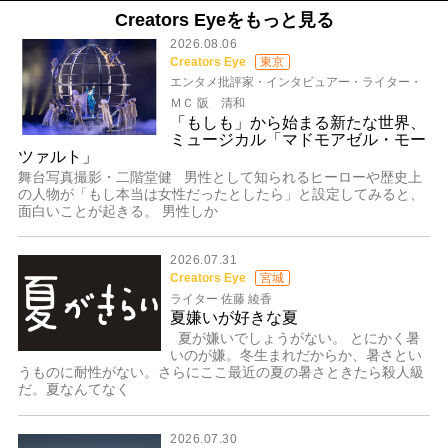
Creators Eyeをもっと見る
2026.08.06
Creators Eye
東京
エンタメ批評家・インタビュアー・ライター・
ＭＣ 阪 清和
「もしも」から始まる新たな世界、
ミュージカル「マドモアゼル・モー
ツァルト」
舞台写真撮影・二階堂健 男性として知られるヒーローや歴史上
の人物が「もし本当は女性だったとしたら」と設定してみると、
面白いことが起きる。 男性しか
2026.07.31
Creators Eye
宮城
ライター 佐藤 綾香
夏嫌いが好きな夏
夏が嫌いでしょうがない。 とにかく暑
いのが嫌。冬生まれだからか、暑さとい
うものに耐性がない。さらにここ最近の夏の暑さときたら殺人級
だ。夏なんてなく
2026.07.30