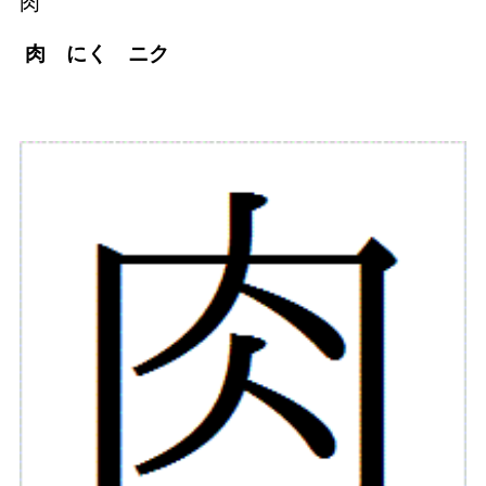
肉
肉 にく ニク