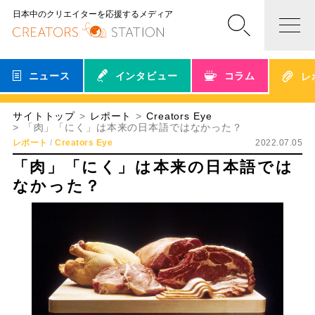
日本中のクリエイターを応援するメディア
ニュース
インタビュー
コラム
レ
サイトトップ
レポート
Creators Eye
「肉」「にく」は本来の日本語ではなかった？
レポート
Creators Eye
2022.07.05
「肉」「にく」は本来の日本語では
なかった？