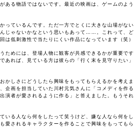
柄がある物語ではないです。最近の映画は、ゲームのよ
分かっているんです。ただ一方でとくに大きな山場がな
なんじゃないかなという思いもあって……。これって、
今回は低刺激性で当たりにくい作品になっています（笑
らうためには、登場人物に観客が共感できるかが重要で
ーであれば、見ている方は彼らの「行く末を見守りたい
のおかしさにどうしたら興味をもってもらえるかを考え
き、企画を担当していた川村元気さんに「コメディを作
て出演者が愛されるように作る」と答えました。もうそ
っている人なら何をしたって笑うけど、嫌な人なら何を
ても愛されるキャラクターを作ることで興味をもっても