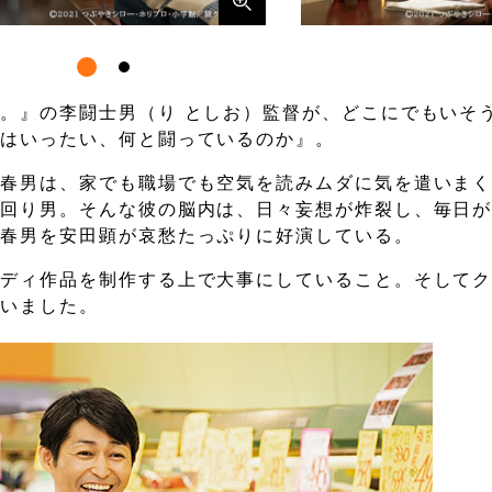
。』の李闘士男（り としお）監督が、どこにでもいそ
私はいったい、何と闘っているのか』。
澤春男は、家でも職場でも空気を読みムダに気を遣いま
空回り男。そんな彼の脳内は、日々妄想が炸裂し、毎日
・春男を安田顕が哀愁たっぷりに好演している。
メディ作品を制作する上で大事にしていること。そして
らいました。