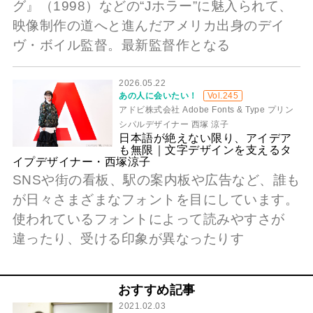
グ』（1998）などの“Jホラー”に魅入られて、
映像制作の道へと進んだアメリカ出身のデイ
ヴ・ボイル監督。最新監督作となる
2026.05.22
あの人に会いたい！
Vol.245
アドビ株式会社 Adobe Fonts & Type プリン
シパルデザイナー 西塚 涼子
日本語が絶えない限り、アイデア
も無限｜文字デザインを支えるタ
イプデザイナー・西塚涼子
SNSや街の看板、駅の案内板や広告など、誰も
が日々さまざまなフォントを目にしています。
使われているフォントによって読みやすさが
違ったり、受ける印象が異なったりす
おすすめ記事
2021.02.03