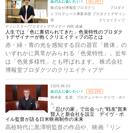
あの人に会いたい！
Vol.247
株式会社博報堂プロダクツ プロダク
トプロデュース事業本部 プロダクトデザイン
部 クリエイティブ
ディレクター/プロダクトデザイナー 内田 成威
人生では「色に裏切られてきた」色覚特性のプロダク
トデザイナーが抱くクリエイティブの芯とは
赤・緑・青の光を感知する目の器官「錐体」の
いずれかに異常がみられる「色覚特性」。近年
は「色覚多様性」とも呼ばれます。 株式会社
博報堂プロダクツのクリエイティブデ
2026.06.03
あの人に会いたい！
Vol.246
脚本家、監督、プロデューサー デイヴ・ボイ
ル
「忍びの家」で出会った“戦友”賀来
賢人と新会社を設立 デイヴ・ボ
イル監督が語る日米映画制作の未来
高校時代に黒澤明監督の作品や、映画『リン