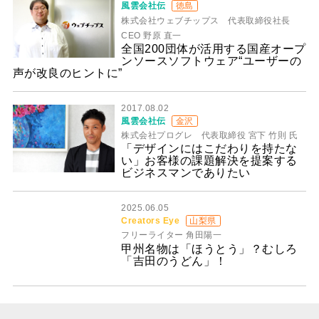
風雲会社伝
徳島
株式会社ウェブチップス 代表取締役社長
CEO 野原 直一
全国200団体が活用する国産オープ
ンソースソフトウェア“ユーザーの
声が改良のヒントに”
2017.08.02
風雲会社伝
金沢
株式会社プログレ 代表取締役 宮下 竹則 氏
「デザインにはこだわりを持たな
い」お客様の課題解決を提案する
ビジネスマンでありたい
2025.06.05
Creators Eye
山梨県
フリーライター 角田陽一
甲州名物は「ほうとう」？むしろ
「吉田のうどん」！