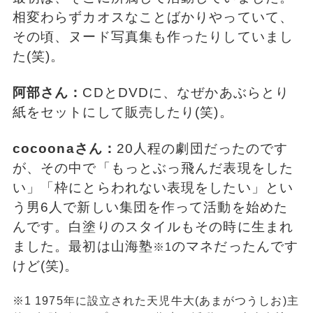
相変わらずカオスなことばかりやっていて、
その頃、ヌード写真集も作ったりしていまし
た(笑)。
阿部さん：
CDとDVDに、なぜかあぶらとり
紙をセットにして販売したり(笑)。
cocoonaさん：
20人程の劇団だったのです
が、その中で「もっとぶっ飛んだ表現をした
い」「枠にとらわれない表現をしたい」とい
う男6人で新しい集団を作って活動を始めた
んです。白塗りのスタイルもその時に生まれ
ました。最初は山海塾
のマネだったんです
※1
けど(笑)。
※1 1975年に設立された天児牛大(あまがつうしお)主