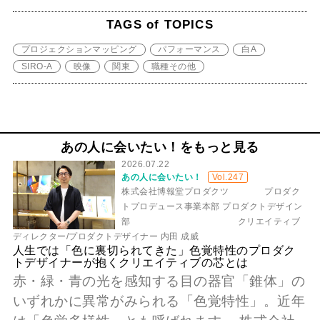
TAGS of TOPICS
プロジェクションマッピング
パフォーマンス
白A
SIRO-A
映像
関東
職種その他
あの人に会いたい！をもっと見る
2026.07.22
あの人に会いたい！
Vol.247
株式会社博報堂プロダクツ プロダク
トプロデュース事業本部 プロダクトデザイン
部 クリエイティブ
ディレクター/プロダクトデザイナー 内田 成威
人生では「色に裏切られてきた」色覚特性のプロダク
トデザイナーが抱くクリエイティブの芯とは
赤・緑・青の光を感知する目の器官「錐体」の
いずれかに異常がみられる「色覚特性」。近年