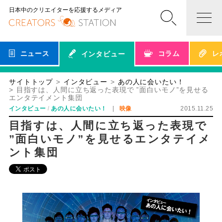
日本中のクリエイターを応援するメディア
ニュース
コラム
レ
インタビュー
サイトトップ
インタビュー
あの人に会いたい！
目指すは、人間に立ち返った表現で ”面白いモノ”を見せる
エンタテイメント集団
インタビュー
あの人に会いたい！
映像
2015.11.25
目指すは、人間に立ち返った表現で
”面白いモノ”を見せるエンタテイメ
ント集団