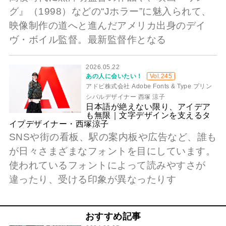
グ』（1998）などの“Jホラー”に魅入られて、
映像制作の道へと進んだアメリカ出身のデイ
ヴ・ボイル監督。最新監督作となる
2026.05.22
あの人に会いたい！
Vol.245
アドビ株式会社 Adobe Fonts & Type プリン
シパルデザイナー 西塚 涼子
日本語が絶えない限り、アイデア
も無限｜文字デザインを支えるタ
イプデザイナー・西塚涼子
SNSや街の看板、駅の案内板や広告など、誰も
が日々さまざまなフォントを目にしています。
使われているフォントによって読みやすさが
違ったり、受ける印象が異なったりす
おすすめ記事