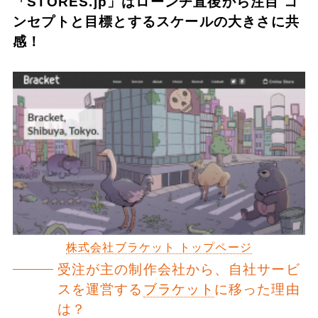
「STORES.jp」はローンチ直後から注目 コ
ンセプトと目標とするスケールの大きさに共
感！
株式会社ブラケット トップページ
受注が主の制作会社から、自社サービ
スを運営する
ブラケット
に移った理由
は？