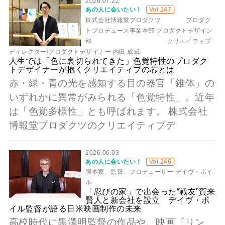
2026.07.22
あの人に会いたい！
Vol.247
株式会社博報堂プロダクツ プロダク
トプロデュース事業本部 プロダクトデザイン
部 クリエイティブ
ディレクター/プロダクトデザイナー 内田 成威
人生では「色に裏切られてきた」色覚特性のプロダク
トデザイナーが抱くクリエイティブの芯とは
赤・緑・青の光を感知する目の器官「錐体」の
いずれかに異常がみられる「色覚特性」。近年
は「色覚多様性」とも呼ばれます。 株式会社
博報堂プロダクツのクリエイティブデ
2026.06.03
あの人に会いたい！
Vol.246
脚本家、監督、プロデューサー デイヴ・ボイ
ル
「忍びの家」で出会った“戦友”賀来
賢人と新会社を設立 デイヴ・ボ
イル監督が語る日米映画制作の未来
高校時代に黒澤明監督の作品や、映画『リン