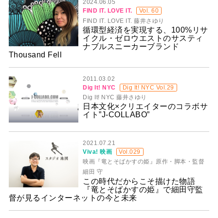
2024.06.05
FIND IT. LOVE IT.
Vol. 60
FIND IT. LOVE IT. 藤井さゆり
循環型経済を実現する、100%リサ
イクル・ゼロウエストのサスティ
ナブルスニーカーブランド
Thousand Fell​​
2011.03.02
Dig It! NYC
Dig It! NYC Vol.29
Dig It! NYC 藤井さゆり
日本文化×クリエイターのコラボサ
イト”J-COLLABO”
2021.07.21
Viva! 映画
Vol.029
映画『竜とそばかすの姫』原作・脚本・監督
細田 守
この時代だからこそ描けた物語
『竜とそばかすの姫』で細田守監
督が見るインターネットの今と未来