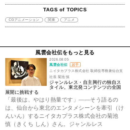
TAGS of TOPICS
CGアニメーション
関東
アニメ
風雲会社伝をもっと見る
2026.08.05
風雲会社伝
岩手
ニイタカプラス株式会社 取締役専務兼仙台支
社長 菊池 慎
ジャンルレス・自主興行の独自ス
タイル。東北発コンテンツの全国
展開に挑戦する
「最後は、やはり熱量です」――そう語るの
は、仙台から東北のエンタメシーンを牽引（け
んいん）するニイタカプラス株式会社の菊池
慎（きくち しん）さん。ジャンルレス