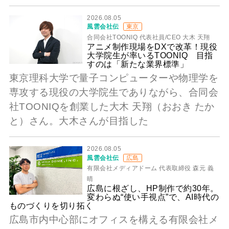
2026.08.05
風雲会社伝
東京
合同会社TOONIQ 代表社員/CEO 大木 天翔
アニメ制作現場をDXで改革！現役
大学院生が率いるTOONIQ 目指
すのは「新たな業界標準」
東京理科大学で量子コンピューターや物理学を
専攻する現役の大学院生でありながら、合同会
社TOONIQを創業した大木 天翔（おおき たか
と）さん。大木さんが目指した
2026.08.05
風雲会社伝
広島
有限会社メディアドーム 代表取締役 森元 義
晴
広島に根ざし、HP制作で約30年。
変わらぬ“使い手視点”で、AI時代の
ものづくりを切り拓く
広島市内中心部にオフィスを構える有限会社メ