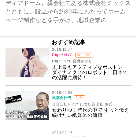
ディアドーム。親会社である株式会社ミックス
とともに、設立から約30年にわたってホーム
ページ制作などを手がけ、地域企業の
おすすめ記事
2018.11.07
Dig It! NYC
Vol.120
Dig it! NYC 藤井さゆり
史上最もアクティブなボストン・
ダイナミクスのロボット、日本で
の活躍に期待！
2016.02.03
風雲会社伝
仙台
合資会社トイズ 代表社員 若山 修氏
変わりゆく時代の中で ずっと伝え
続けたい紙媒体の価値
2023.02.15