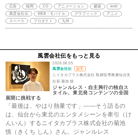
広告
福岡
CG
アニメーション
建築
web
風雲会社伝
WEB・モバイル
グラフィック
アニメ
スペース
プロダクト
九州
風雲会社伝をもっと見る
2026.08.05
風雲会社伝
岩手
ニイタカプラス株式会社 取締役専務兼仙台支
社長 菊池 慎
ジャンルレス・自主興行の独自ス
タイル。東北発コンテンツの全国
展開に挑戦する
「最後は、やはり熱量です」――そう語るの
は、仙台から東北のエンタメシーンを牽引（け
んいん）するニイタカプラス株式会社の菊池
慎（きくち しん）さん。ジャンルレス