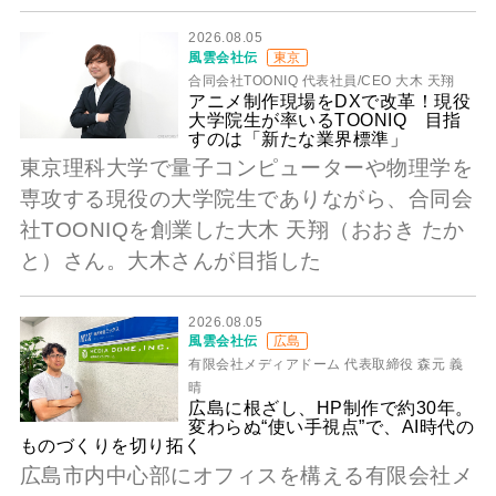
2026.08.05
風雲会社伝
東京
合同会社TOONIQ 代表社員/CEO 大木 天翔
アニメ制作現場をDXで改革！現役
大学院生が率いるTOONIQ 目指
すのは「新たな業界標準」
東京理科大学で量子コンピューターや物理学を
専攻する現役の大学院生でありながら、合同会
社TOONIQを創業した大木 天翔（おおき たか
と）さん。大木さんが目指した
2026.08.05
風雲会社伝
広島
有限会社メディアドーム 代表取締役 森元 義
晴
広島に根ざし、HP制作で約30年。
変わらぬ“使い手視点”で、AI時代の
ものづくりを切り拓く
広島市内中心部にオフィスを構える有限会社メ