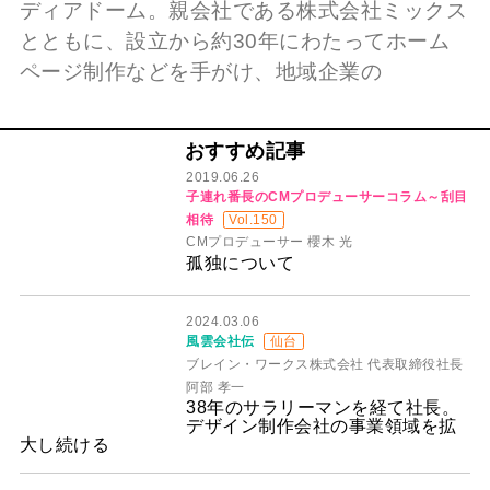
ディアドーム。親会社である株式会社ミックス
とともに、設立から約30年にわたってホーム
ページ制作などを手がけ、地域企業の
おすすめ記事
2019.06.26
子連れ番長のCMプロデューサーコラム～刮目
相待
Vol.150
CMプロデューサー 櫻木 光
孤独について
2024.03.06
風雲会社伝
仙台
ブレイン・ワークス株式会社 代表取締役社長
阿部 孝一
38年のサラリーマンを経て社長。
デザイン制作会社の事業領域を拡
大し続ける