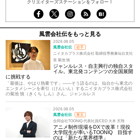
クリエイターズステーションをフォロー！
風雲会社伝をもっと見る
2026.08.05
風雲会社伝
岩手
ニイタカプラス株式会社 取締役専務兼仙台支社
長 菊池 慎
ジャンルレス・自主興行の独自スタ
イル。東北発コンテンツの全国展開
に挑戦する
「最後は、やはり熱量です」――そう語るのは、仙台から東北の
エンタメシーンを牽引（けんいん）するニイタカプラス株式会社
の菊池 慎（きくち しん）さん。ジャンルレス
2026.08.05
風雲会社伝
東京
合同会社TOONIQ 代表社員/CEO 大木 天翔
アニメ制作現場をDXで改革！現役
大学院生が率いるTOONIQ 目指す
のは「新たな業界標準」