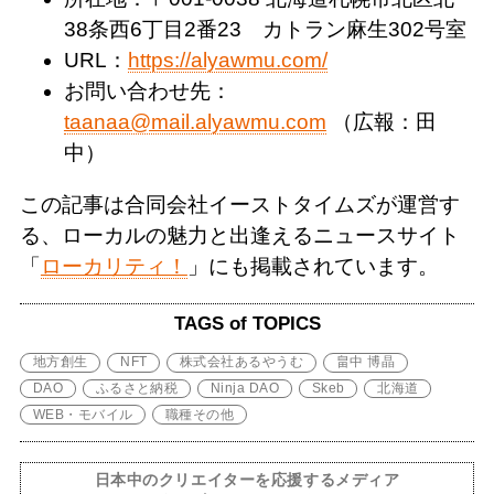
38条西6丁目2番23 カトラン麻生302号室
URL：
https://alyawmu.com/
お問い合わせ先：
taanaa@mail.alyawmu.com
（広報：田
中）
この記事は合同会社イーストタイムズが運営す
る、ローカルの魅力と出逢えるニュースサイト
「
ローカリティ！
」にも掲載されています。
TAGS of TOPICS
地方創生
NFT
株式会社あるやうむ
畠中 博晶
DAO
ふるさと納税
Ninja DAO
Skeb
北海道
WEB・モバイル
職種その他
日本中のクリエイターを応援するメディア