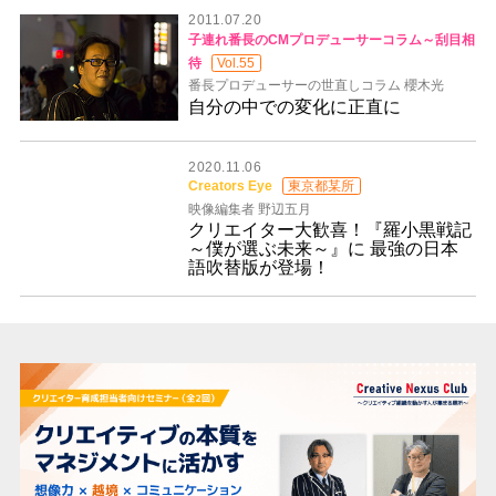
2011.07.20
子連れ番長のCMプロデューサーコラム～刮目相
待
Vol.55
番長プロデューサーの世直しコラム 櫻木光
自分の中での変化に正直に
2020.11.06
Creators Eye
東京都某所
映像編集者 野辺五月
クリエイター大歓喜！『羅小黒戦記
～僕が選ぶ未来～』に 最強の日本
語吹替版が登場！