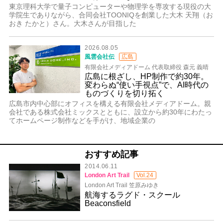
東京理科大学で量子コンピューターや物理学を専攻する現役の大
学院生でありながら、合同会社TOONIQを創業した大木 天翔（お
おき たかと）さん。大木さんが目指した
2026.08.05
風雲会社伝
広島
有限会社メディアドーム 代表取締役 森元 義晴
広島に根ざし、HP制作で約30年。
変わらぬ“使い手視点”で、AI時代の
ものづくりを切り拓く
広島市内中心部にオフィスを構える有限会社メディアドーム。親
会社である株式会社ミックスとともに、設立から約30年にわたっ
てホームページ制作などを手がけ、地域企業の
おすすめ記事
2014.06.11
London Art Trail
Vol.24
London Art Trail 笠原みゆき
航海するラグド・スクール
Beaconsfield