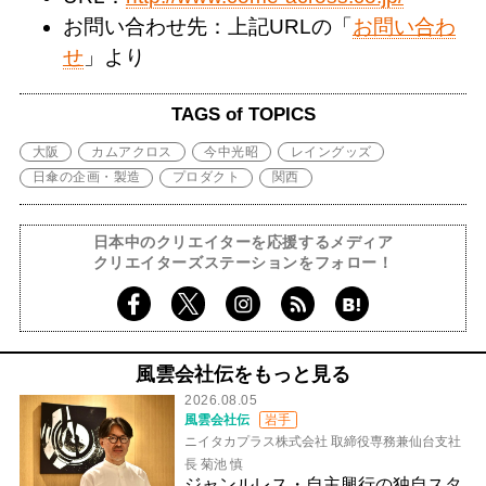
お問い合わせ先：上記URLの「
お問い合わ
せ
」より
TAGS of TOPICS
大阪
カムアクロス
今中光昭
レイングッズ
日傘の企画・製造
プロダクト
関西
日本中のクリエイターを応援するメディア
クリエイターズステーションをフォロー！
風雲会社伝をもっと見る
2026.08.05
風雲会社伝
岩手
ニイタカプラス株式会社 取締役専務兼仙台支社
長 菊池 慎
ジャンルレス・自主興行の独自スタ