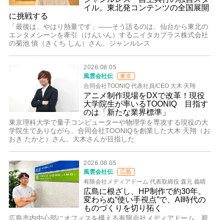
イル。東北発コンテンツの全国展開
に挑戦する
「最後は、やはり熱量です」――そう語るのは、仙台から東北の
エンタメシーンを牽引（けんいん）するニイタカプラス株式会社
の菊池 慎（きくち しん）さん。ジャンルレス
2026.08.05
風雲会社伝
東京
合同会社TOONIQ 代表社員/CEO 大木 天翔
アニメ制作現場をDXで改革！現役
大学院生が率いるTOONIQ 目指す
のは「新たな業界標準」
東京理科大学で量子コンピューターや物理学を専攻する現役の大
学院生でありながら、合同会社TOONIQを創業した大木 天翔（お
おき たかと）さん。大木さんが目指した
2026.08.05
風雲会社伝
広島
有限会社メディアドーム 代表取締役 森元 義晴
広島に根ざし、HP制作で約30年。
変わらぬ“使い手視点”で、AI時代の
ものづくりを切り拓く
広島市内中心部にオフィスを構える有限会社メディアドーム。親