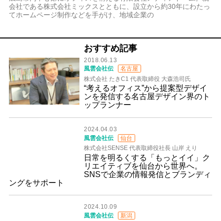
会社である株式会社ミックスとともに、設立から約30年にわたっ
てホームページ制作などを手がけ、地域企業の
おすすめ記事
2018.06.13
風雲会社伝
名古屋
株式会社 たきC1 代表取締役 大森浩司氏
“考えるオフィス”から提案型デザイ
ンを発信する名古屋デザイン界のト
ップランナー
2024.04.03
風雲会社伝
仙台
株式会社SENSE 代表取締役社長 山岸 えり
日常を明るくする「もっとイイ」ク
リエイティブを仙台から世界へ。
SNSで企業の情報発信とブランディ
ングをサポート
2024.10.09
風雲会社伝
新潟