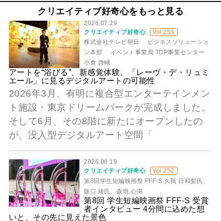
クリエイティブ好奇心をもっと見る
2026.07.29
クリエイティブ好奇心
Vol.253
株式会社テレビ朝日 ビジネスソリューショ
ン本部 イベント事業局 TDP事業センター
小倉 啓輔
アートを“浴びる”、新感覚体験。「レーヴ・デ・リュミ
エール」に見るデジタルアートの可能性
2026年3月、有明に複合型エンターテインメン
ト施設・東京ドリームパークが完成しました。
そして6月、その8階に新たにオープンしたの
が、没入型デジタルアート空間「
2026.06.19
クリエイティブ好奇心
Vol.252
第8回学生短編映画祭 FFF-S 久我 日和梨氏、
阪口 綾氏、森垣 心湖
第8回 学生短編映画祭 FFF-S 受賞
者インタビュー 4分間に込めた想
いと、その先に見えた景色