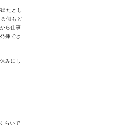
が出たとし
する側もど
人から仕事
を発揮でき
休みにし
年くらいで