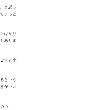
だ。と思っ
てちょっと
ったばかり
でもありま
過ごすと幸
くるという
ときがいい
日か？」