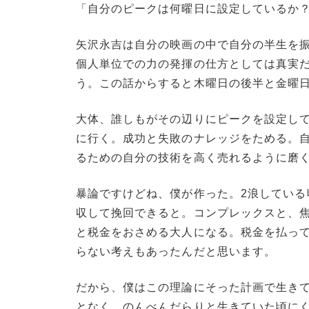
「自分のピークは何曜日に設定しているか？
矢沢永吉は自分の映画の中で自分の半生を振
個人単位での力の発揮の仕方としては真実
う。この話からすると木曜日の後半と金曜
大体、誰しもがその辺りにピークを設定して
に行く。成功と失敗のナレッジをためる。
るための自分の技術を高く売れるように磨
暴論ですけどね、僕が作った。2浪している
収して挽回できると。コンプレックスと、
と税金をおさめる大人になる。税金を払っ
らない考えもあったんだと思います。
だから、僕はこの理論にそった計画で生き
となく、のんべんだらりと生きていた頃に