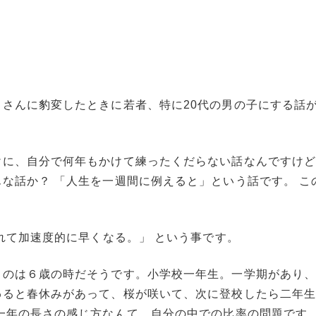
さんに豹変したときに若者、特に20代の男の子にする話
けに、自分で何年もかけて練ったくだらない話なんですけ
な話か？ 「人生を一週間に例えると」という話です。 こ
れて加速度的に早くなる。」
という事です。
るのは６歳の時だそうです。小学校一年生。一学期があり
わると春休みがあって、桜が咲いて、次に登校したら二年
一年の長さの感じ方なんて、自分の中での比率の問題です。