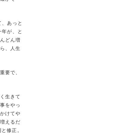
て、あっと
一年が、と
どんどん増
たら、人生
が重要で、
かく生きて
い事をやっ
をかけてや
も増えるだ
測と修正。