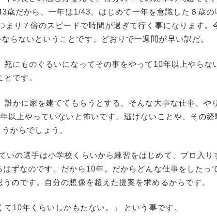
43歳だから、一年は1/43。はじめて一年を意識した６歳
。つまり７倍のスピードで時間が過ぎて行く事になります。
かならないということです。どおりで一週間が早い訳だ。
、死にものぐるいになってその事をやって10年以上やらな
ことです。
て、誰かに家を建ててもらうとする。そんな大事な仕事、や
0年以上やっていないと怖いです。逃げないことや、その経
ゃうからでしょう。
いていの選手は小学校くらいから練習をはじめて、プロ入り
るはずなのです。だから10年。だからどんな仕事をしたっ
思うのです。自分の想像を超えた提案を求めるからです。
くて10年くらいしかもたない。」 という事です。