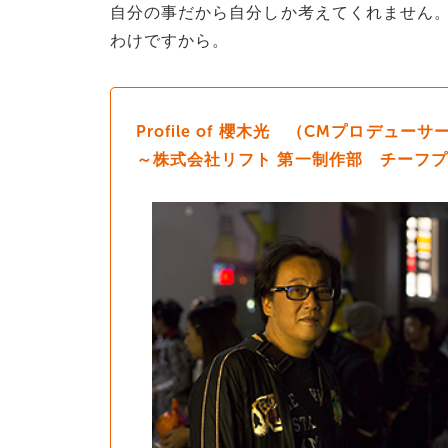
自分の事だから自分しか考えてくれません。
わけですから。
Profile of 櫻木光 （CMプロデューサ
～株式会社リフト 第一制作部 チーフ