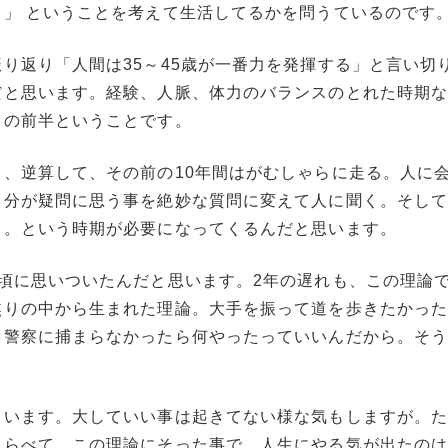
」 ということを考えて生活してるかを問うているのです
り返り「人間は35～45歳が一番力を発揮する」と言い切
だと思います。経験、人脈、体力のバランスのとれた時期
日の前半ということです。
、逆算して、その前の10年間はがむしゃらに走る。人に
自分が疑問に思う事を絶妙な質問に変えて人に聞く。そし
く。という時期が必要になってくるんだと思います。
頃に思いついたんだと思います。2年の遅れも、この理論
焦りの中から生まれた理論。大手を振って道を歩きたかっ
て警察に捕まらなかったら何やったっていいんだから。そ
ています。大していい事は起きてない様な気もしますが。
くらべて、この理論にそった事で、人生にやる気が出たの