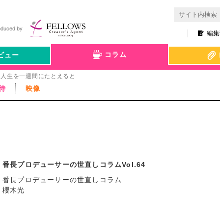
oduced by
編集
コラム
ビュー
人生を一週間にたとえると
待
映像
番長プロデューサーの世直しコラムVol.64
番長プロデューサーの世直しコラム
櫻木光