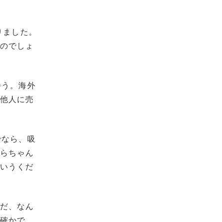
。
りました。
なのでしょ
会う。海外
て他人に売
でなら、吸
たらちゃん
ういうくだ
ただ、なん
は確かで