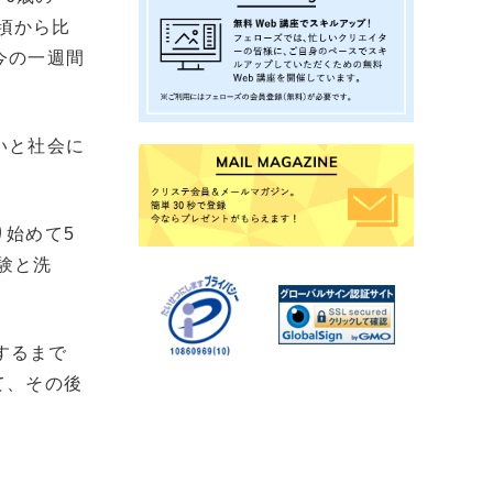
の頃から比
今の一週間
いと社会に
り始めて5
験と洗
するまで
て、その後