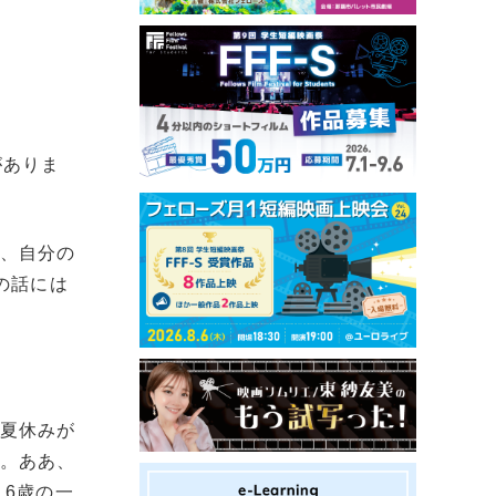
がありま
ど、自分の
の話には
、夏休みが
生。ああ、
6歳の一