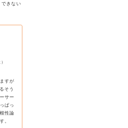
りできない
社）
ますが
いるそう
ーサー
っぱっ
根性論
す。