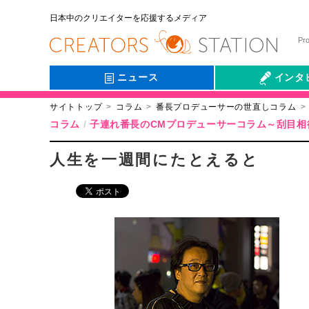
日本中のクリエイターを応援するメディア
Pr
ニュース
インタ
サイトトップ
コラム
番長プロデューサーの世直しコラム
会社伝
コラム
子連れ番長のCMプロデューサーコラム～刮目相
人生を一週間にたとえると