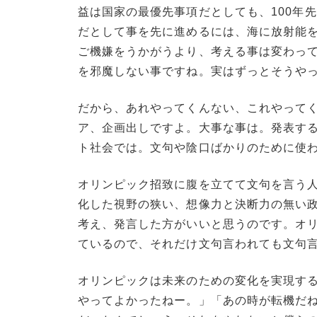
益は国家の最優先事項だとしても、100年
だとして事を先に進めるには、海に放射能
ご機嫌をうかがうより、考える事は変わっ
を邪魔しない事ですね。実はずっとそうや
だから、あれやってくんない、これやって
ア、企画出しですよ。大事な事は。発表す
ト社会では。文句や陰口ばかりのために使
オリンピック招致に腹を立てて文句を言う
化した視野の狭い、想像力と決断力の無い
考え、発言した方がいいと思うのです。オ
ているので、それだけ文句言われても文句
オリンピックは未来のための変化を実現す
やってよかったねー。」「あの時が転機だね