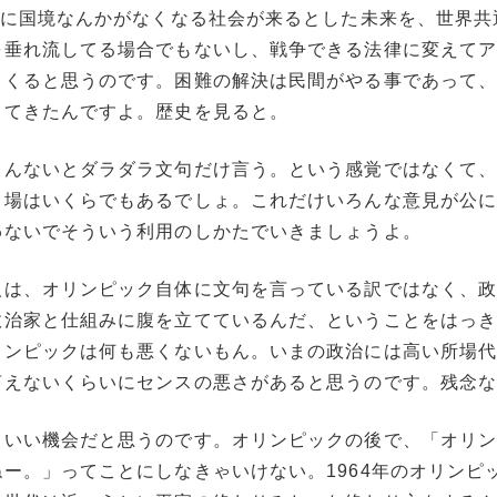
先に国境なんかがなくなる社会が来るとした未来を、世界共
を垂れ流してる場合でもないし、戦争できる法律に変えて
てくると思うのです。困難の解決は民間がやる事であって
ってきたんですよ。歴史を見ると。
くんないとダラダラ文句だけ言う。という感覚ではなくて
る場はいくらでもあるでしょ。これだけいろんな意見が公
わないでそういう利用のしかたでいきましょうよ。
人は、オリンピック自体に文句を言っている訳ではなく、
政治家と仕組みに腹を立てているんだ、ということをはっ
リンピックは何も悪くないもん。いまの政治には高い所場
言えないくらいにセンスの悪さがあると思うのです。残念
るいい機会だと思うのです。オリンピックの後で、「オリ
ー。」ってことにしなきゃいけない。1964年のオリンピ