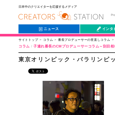
日本中のクリエイターを応援するメディア
Pr
ニュース
インタ
サイトトップ
コラム
番長プロデューサーの世直しコラム
会社伝
コラム
子連れ番長のCMプロデューサーコラム～刮目相
東京オリンピック・パラリンピ