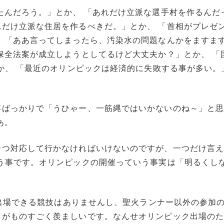
たんだろう。」とか、 「あれだけ立派な選手村を作るんだ
だけ立派な住居を作るべきだ。」とか、 「首相がプレゼ
 「ああ言ってしまったら、汚染水の問題なんかをますま
保全法案が成立しようとしてるけど大丈夫か？」とか、 「
とか、 「最近のオリンピックは経済的に失敗する事が多い。
。
事ばっかりで「うひゃー、一筋縄ではいかないのね～」と
あ。
つ対応して行かなければいけないのですが、一つだけ言え
う事です。オリンピックの開催っていう事実は「明るくし
当然出場できる競技はありませんし、聖火ランナー以外の参加
ちがものすごく羨ましいです。なんせオリンピック出場の