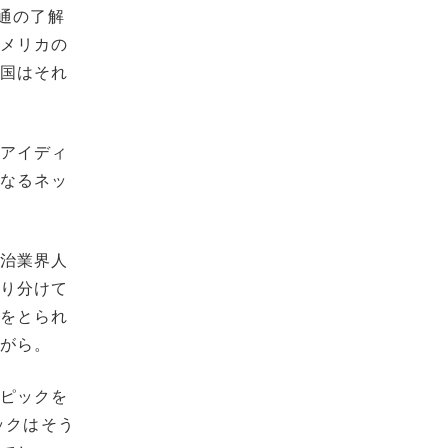
通の了解
アメリカの
、国はそれ
、アイディ
になるネッ
政治業界人
きり分けて
代をとられ
ながら。
ンピックを
ックはそう