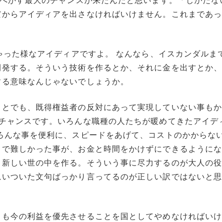
っぺがす最大のチャンスが来たんだと思います。「しかたな
だからアイディアを出さなければいけません。これまであ
ちゃった様なアイディアですよ。 なんなら、イスカンダルま
開発する。そういう技術を作るとか、それに金を出すとか
する意味なんじゃないでしょうか。
ことでも、既得権益者の反対にあって実現していない事も
すチャンスです。いろんな職種の人たちが暖めてきたアイデ
ろんな事を便利に、スピードをあげて、コストのかからな
まで難しかった事が、お金と時間をかけずにできるように
て新しい世の中を作る。そういう事に尽力するのが大人の
思いついた文句ばっかり言ってるのが正しい訳ではないと
りも今の利益を優先させることを国としてやめなければい