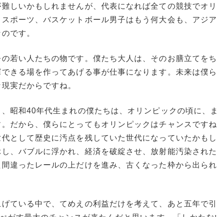
が難しいかもしれませんが、代表になれば全ての競技でオ
るスポーツ、バスケットボール男子はもう何大会も、アジ
なのです。
今の若い人たちの物です。僕たち大人は、そのお膳立てを
揮できる場を作ってあげる事が仕事になります。未来は僕
な現実だからですね。
、昭和40年代生まれの僕たちは、オリンピックの頃に、
す。だから、僕らにとってもオリンピックはチャンスです
世代として歴史に汚点を残していた世代になっていたかも
ぶし、バブルに浮かれ、経済を破綻させ、放射能汚染され
た間違ったレールの上だけを進み、古くなった枠から出ら
上げている中で、てめえの利益だけを考えて、あと五年で