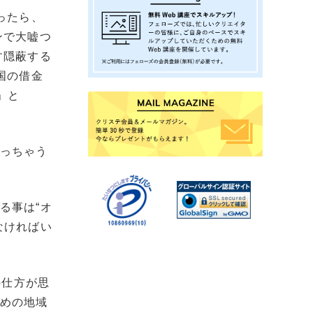
ったら、
ンで大嘘つ
す隠蔽する
国の借金
」と
思っちゃう
る事は“オ
なければい
の仕方が思
ための地域