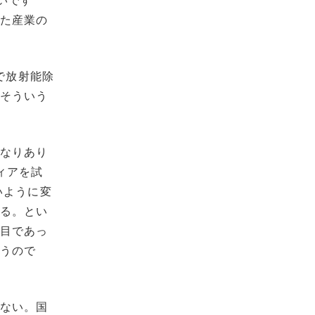
いです
った産業の
で放射能除
、そういう
かなりあり
ィアを試
いように変
なる。とい
役目であっ
思うので
けない。国