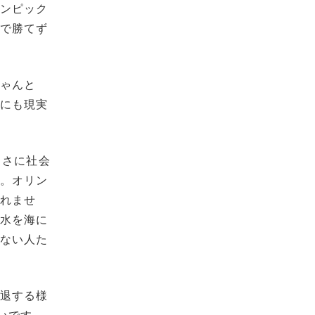
リンピック
アで勝てず
ちゃんと
らにも現実
まさに社会
ね。オリン
しれませ
た水を海に
れない人た
引退する様