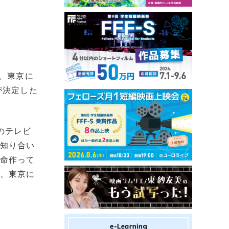
。東京に
が決定した
のテレビ
な知り合い
懸命作って
に、東京に