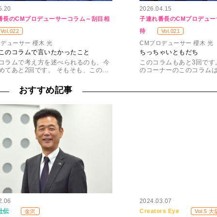
5.20
2026.04.15
番長のCMプロデューサーコラム～刮目相
子連れ番長のCMプロデュー
待
Vol.022
Vol.021
デューサー 櫻木 光
CMプロデューサー 櫻木 光
このコラムで言いたかったこと
ちっちゃいともだち
コラムで考え方を述べられるのも、今
このコラムもあと3回です
めてあと2回です。 そもそも、この…
のコーナーのこのコラムは
おすすめ記事
2.06
2024.03.07
社伝
Creators Eye
金沢
Vol.5