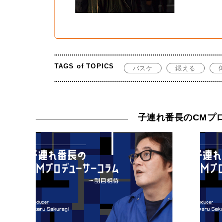
TAGS of TOPICS
バスケ
鍛える
子連れ番長のCMプ