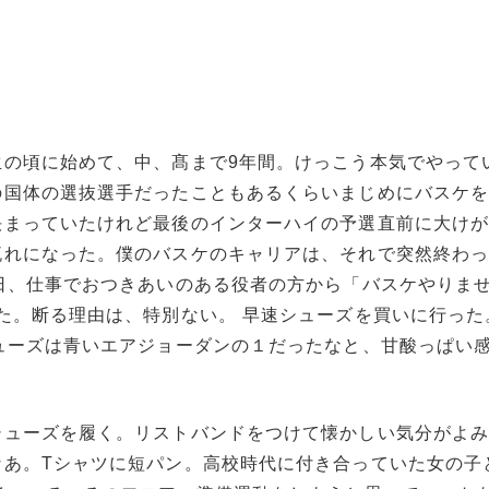
生の頃に始めて、中、髙まで9年間。けっこう本気でやって
の国体の選抜選手だったこともあるくらいまじめにバスケ
決まっていたけれど最後のインターハイの予選直前に大け
れになった。僕のバスケのキャリアは、それで突然終わっ
日、仕事でおつきあいのある役者の方から「バスケやりま
た。断る理由は、特別ない。 早速シューズを買いに行った
ューズは青いエアジョーダンの１だったなと、甘酸っぱい
シューズを履く。リストバンドをつけて懐かしい気分がよ
なあ。Tシャツに短パン。高校時代に付き合っていた女の子