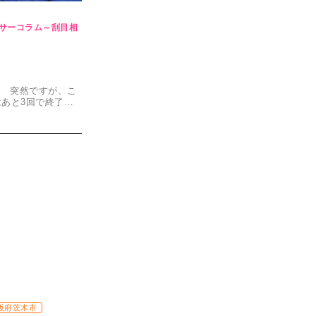
サーコラム～刮目相
。 突然ですが、こ
あと3回で終了…
 大阪府茨木市