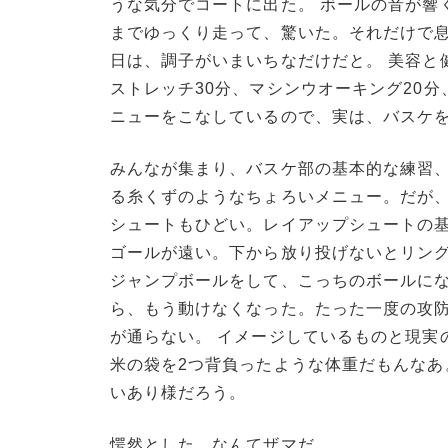
うな気分でコートに出た。 ボールの音が響
までゆっくり走って、驚いた。それだけで
日は、調子がいまいちなだけだと。 美容と
ストレッチ30分、マシンウオーキング20分
ニューをこなしているので、実は、バスケ
みんなが集まり、バスケ部の基本的な練習
る糸くずのようなちょろいメニュー。だが
シュートもひどい。レイアップシュートの
ゴールが遠い。下から放り投げないとリング
ジャンプボールをして、こっちのボールに
ら、もう動けなくなった。たった一度の攻
が通らない。 イメージしているものと現実
米の袋を2つ背負ったような体重だもんな
いあり様だろう。
愕然とした。なんてザマだ。