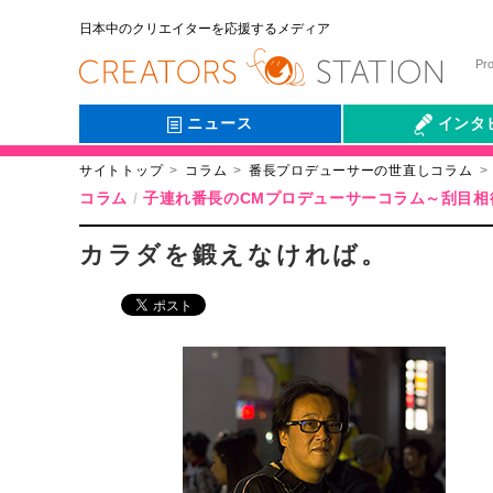
日本中のクリエイターを応援するメディア
Pr
ニュース
インタ
サイトトップ
コラム
番長プロデューサーの世直しコラム
会社伝
コラム
子連れ番長のCMプロデューサーコラム～刮目相
カラダを鍛えなければ。