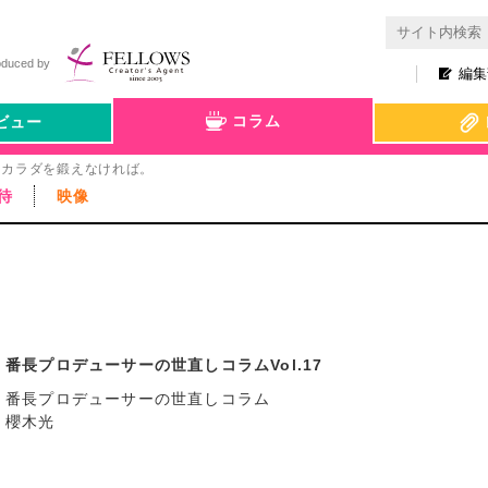
oduced by
編集
コラム
ビュー
カラダを鍛えなければ。
待
映像
番長プロデューサーの世直しコラムVol.17
番長プロデューサーの世直しコラム
櫻木光