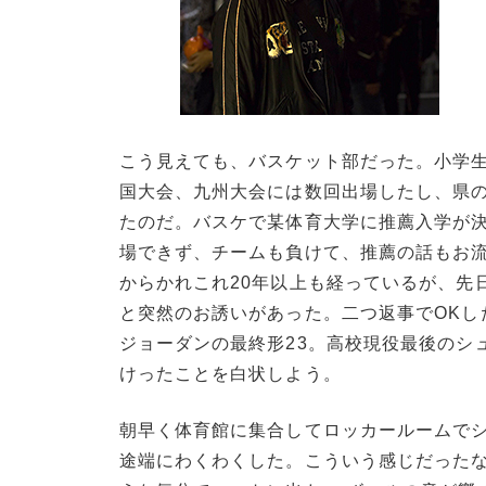
こう見えても、バスケット部だった。小学
国大会、九州大会には数回出場したし、県
たのだ。バスケで某体育大学に推薦入学が
場できず、チームも負けて、推薦の話もお流
からかれこれ20年以上も経っているが、先
と突然のお誘いがあった。二つ返事でOKし
ジョーダンの最終形23。高校現役最後のシ
けったことを白状しよう。
朝早く体育館に集合してロッカールームで
途端にわくわくした。こういう感じだった