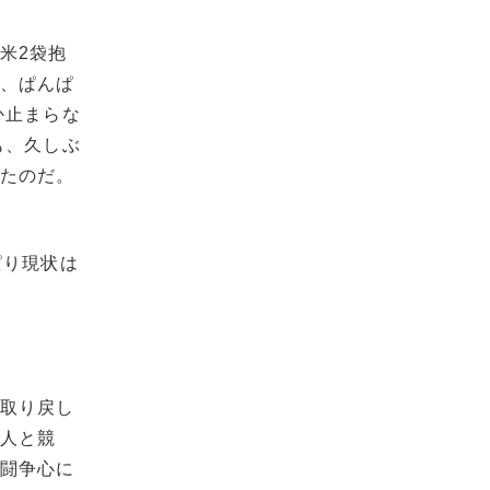
米2袋抱
は、ぱんぱ
か止まらな
も、久しぶ
ったのだ。
ぱり現状は
に取り戻し
他人と競
。闘争心に