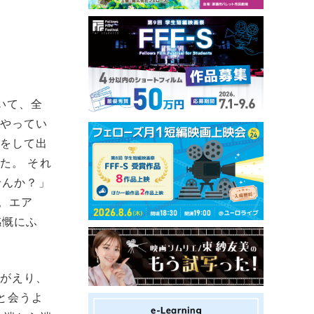
いて、全
をやってい
がをして出
た。 それ
せんか？」
。エア
感慨にふ
みがえり、
と会うよ