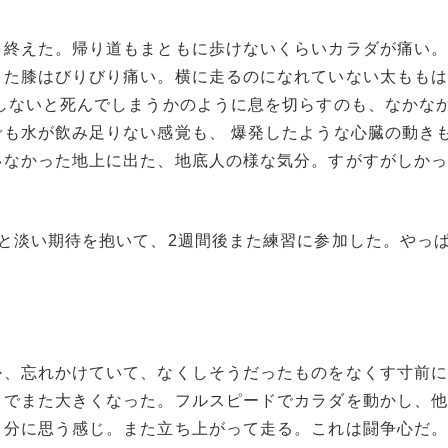
を終えた。帰り道もまともに歩けないくらいカラダが痛い。
った膝はびりびり痛い。横に走るのになれていない太もも
しないと死んでしまうかのように息を切らすのも、なかな
も水が飲み足りない感覚も、 爆発したような心臓の動き
いなかった地上に出た、地底人の様な気分。すがすがしか
と淡い期待を抱いて、2週間後また練習に参加した。やっ
か、忘れかけていて、なくしそうだったものをなくす寸前
中でまた大きくなった。フルスピードでカラダを動かし、
自分に思う感じ。また立ち上がって走る。これは闘争心だ