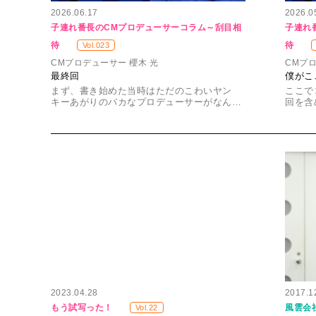
2026.06.17
2026.0
子連れ番長のCMプロデューサーコラム～刮目相
子連れ
待
待
Vol.023
CMプロデューサー 櫻木 光
CMプロ
最終回
僕がこ
まず、書き始めた当時はただのこわいヤン
ここで
キーあがりのバカなプロデューサーがなん…
回を含
2023.04.28
2017.1
もう試写った！
風雲会
Vol.22