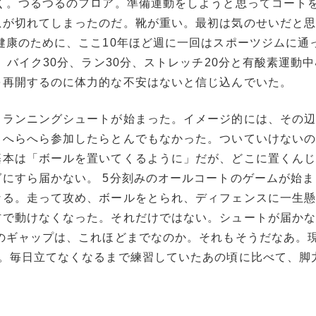
く。つるつるのフロア。準備運動をしようと思ってコート
息が切れてしまったのだ。靴が重い。最初は気のせいだと
健康のために、ここ10年ほど週に一回はスポーツジムに通
、バイク30分、ラン30分、ストレッチ20分と有酸素運動
を再開するのに体力的な不安はないと信じ込んでいた。
、ランニングシュートが始まった。イメージ的には、その
、へらへら参加したらとんでもなかった。ついていけない
基本は「ボールを置いてくるように」だが、どこに置くん
にすら届かない。 5分刻みのオールコートのゲームが始ま
なる。走って攻め、ボールをとられ、ディフェンスに一生
防で動けなくなった。それだけではない。シュートが届か
のギャップは、これほどまでなのか。それもそうだなあ。
あ。毎日立てなくなるまで練習していたあの頃に比べて、脚