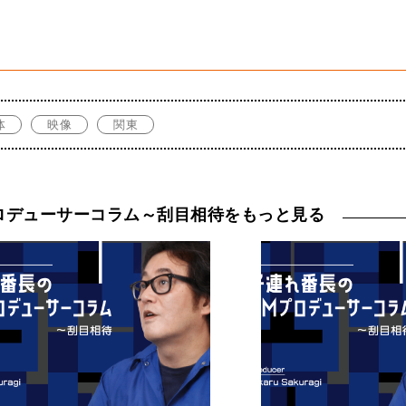
体
映像
関東
ロデューサーコラム～刮目相待をもっと見る