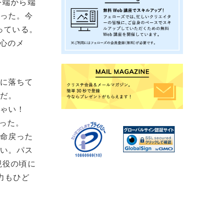
を端から端
思った。今
っている。
中心のメ
辺に落ちて
のだ。
じゃい！
った。
懸命戻った
ない。パス
現役の頃に
力もひど