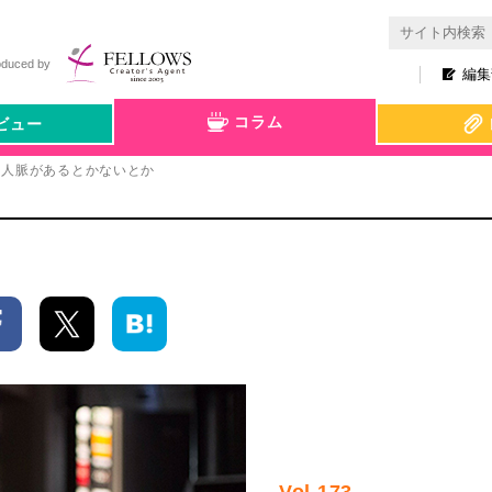
oduced by
編集
コラム
ビュー
人脈があるとかないとか