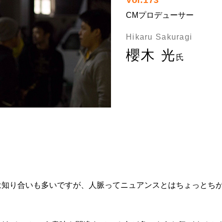
Vol.173
CMプロデューサー
Hikaru Sakuragi
櫻木 光
氏
は知り合いも多いですが、人脈ってニュアンスとはちょっとち