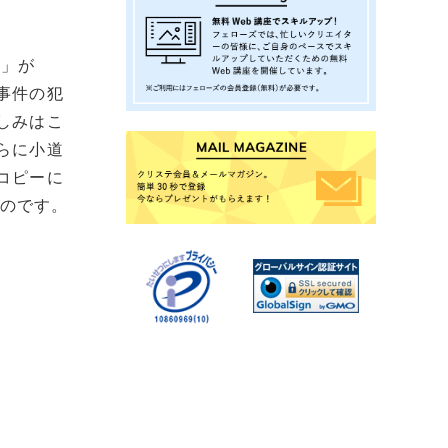
ト」が
事件の犯
しみはこ
らに小道
コピーに
なのです。