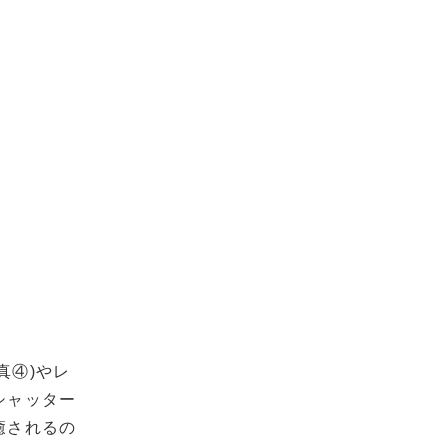
真④)やレ
シャッター
癒されるの