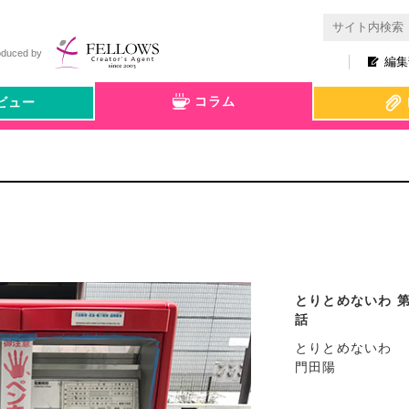
oduced by
編集
コラム
ビュー
とりとめないわ 第
話
とりとめないわ
門田陽