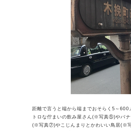
距離で言うと端から端までおそらく5～60
トロな佇まいの飲み屋さん(※写真⑤)やバ
(※写真⑦)やこじんまりとかわいい鳥居(