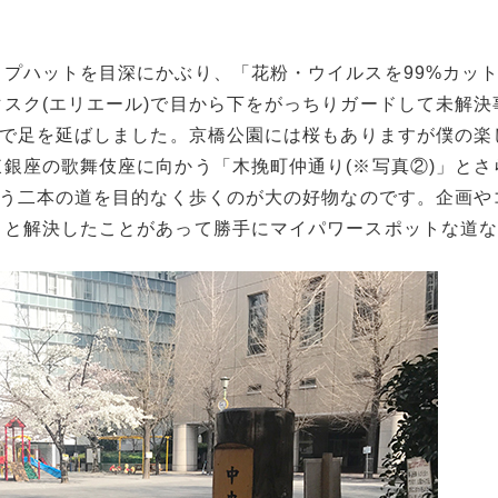
プハットを目深にかぶり、「花粉・ウイルスを99%カッ
スク(エリエール)で目から下をがっちりガードして未解決
まで足を延ばしました。京橋公園には桜もありますが僕の楽
銀座の歌舞伎座に向かう「木挽町仲通り(※写真②)」とさ
いう二本の道を目的なく歩くのが大の好物なのです。企画や
ッと解決したことがあって勝手にマイパワースポットな道