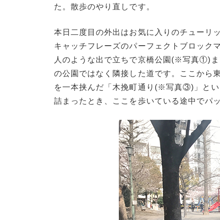
た。散歩のやり直しです。
本日二度目の外出はお気に入りのチューリッ
キャッチフレーズのパーフェクトブロックマ
人のような出で立ちで京橋公園(※写真①)
の公園ではなく隣接した道です。ここから東
を一本挟んだ「木挽町通り(※写真③)」と
詰まったとき、ここを歩いている途中でパ