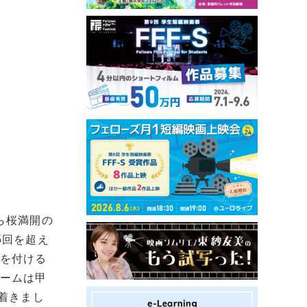
ら桜満開の
5回を超え
ビを付ける
ォームは甲
着きまし