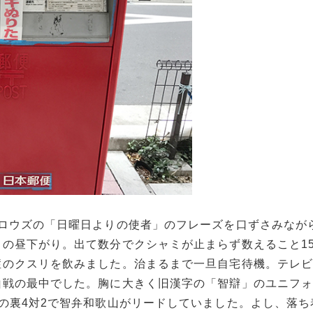
イロウズの「日曜日よりの使者」のフレーズを口ずさみなが
の昼下がり。出て数分でクシャミが止まらず数えること1
症のクスリを飲みました。治まるまで一旦自宅待機。テレ
山戦の最中でした。胸に大きく旧漢字の「智辯」のユニフ
の裏4対2で智弁和歌山がリードしていました。よし、落ち