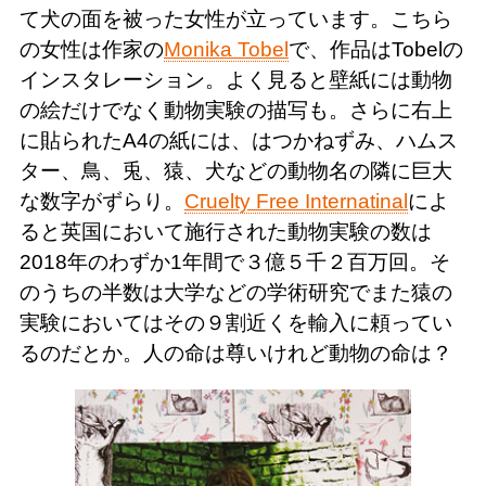
て犬の面を被った女性が立っています。こちら
の女性は作家の
Monika Tobel
で、作品はTobelの
インスタレーション。よく見ると壁紙には動物
の絵だけでなく動物実験の描写も。さらに右上
に貼られたA4の紙には、はつかねずみ、ハムス
ター、鳥、兎、猿、犬などの動物名の隣に巨大
な数字がずらり。
Cruelty Free Internatinal
によ
ると英国において施行された動物実験の数は
2018年のわずか1年間で３億５千２百万回。そ
のうちの半数は大学などの学術研究でまた猿の
実験においてはその９割近くを輸入に頼ってい
るのだとか。人の命は尊いけれど動物の命は？