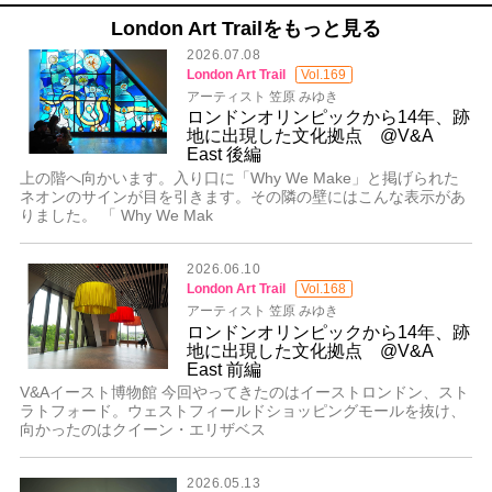
London Art Trailをもっと見る
2026.07.08
London Art Trail
Vol.169
アーティスト 笠原 みゆき
ロンドンオリンピックから14年、跡
地に出現した文化拠点 @V&A
East 後編
上の階へ向かいます。入り口に「Why We Make」と掲げられた
ネオンのサインが目を引きます。その隣の壁にはこんな表示があ
りました。 「 Why We Mak
2026.06.10
London Art Trail
Vol.168
アーティスト 笠原 みゆき
ロンドンオリンピックから14年、跡
地に出現した文化拠点 @V&A
East 前編
V&Aイースト博物館 今回やってきたのはイーストロンドン、スト
ラトフォード。ウェストフィールドショッピングモールを抜け、
向かったのはクイーン・エリザベス
2026.05.13