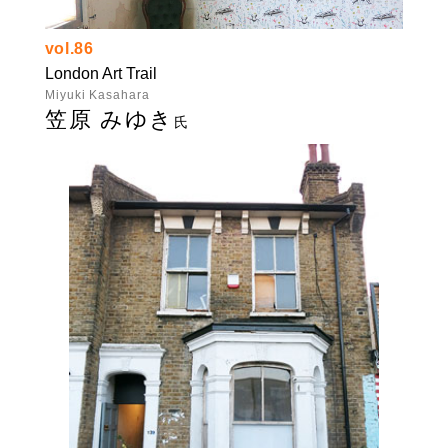
vol.86
London Art Trail
Miyuki Kasahara
笠原 みゆき
氏