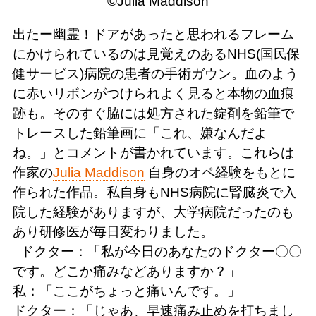
©Julia Maddison
出たー幽霊！ドアがあったと思われるフレーム
にかけられているのは見覚えのあるNHS(国民保
健サービス)病院の患者の手術ガウン。血のよう
に赤いリボンがつけられよく見ると本物の血痕
跡も。そのすぐ脇には処方された錠剤を鉛筆で
トレースした鉛筆画に「これ、嫌なんだよ
ね。」とコメントが書かれています。これらは
作家の
Julia Maddison
自身のオペ経験をもとに
作られた作品。私自身もNHS病院に腎臓炎で入
院した経験がありますが、大学病院だったのも
あり研修医が毎日変わりました。
ドクター：「私が今日のあなたのドクター〇〇
です。どこか痛みなどありますか？」
私：「ここがちょっと痛いんです。」
ドクター：「じゃあ、早速痛み止めを打ちまし