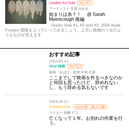
London Art Trail
Vol.167
アーティスト 笠原 みゆき
始まりは糸？！ @ Sarah
Myerscough 後編
Green Vine #1, #2 and #3, 2026 Aude
Franjou 階段を上っていってみましょう。上方に植物のつるのよ
うなものが見えます
おすすめ記事
2020.04.01
Viva! 映画
Vol.013
映画『おばけ』監督 中尾 広道
ここまでして映画を作るべきなのか
と何回も思ったけど、辞めれない
し、もう辞める気もないです
2026.04.21
Creators Eye
choco旅・故人の旅
ライター 加藤 デコ
亡くなって１年。お別れの作業を行
う。