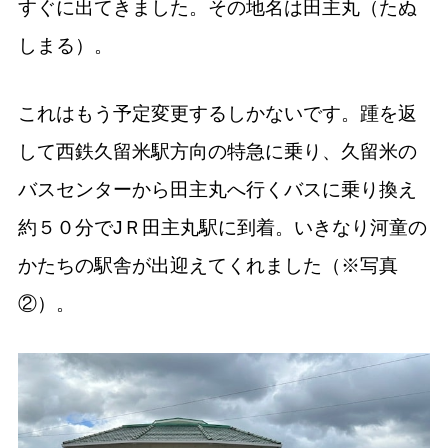
すぐに出てきました。その地名は田主丸（たぬ
しまる）。
これはもう予定変更するしかないです。踵を返
して西鉄久留米駅方向の特急に乗り、久留米の
バスセンターから田主丸へ行くバスに乗り換え
約５０分でJＲ田主丸駅に到着。いきなり河童の
かたちの駅舎が出迎えてくれました（※写真
②）。