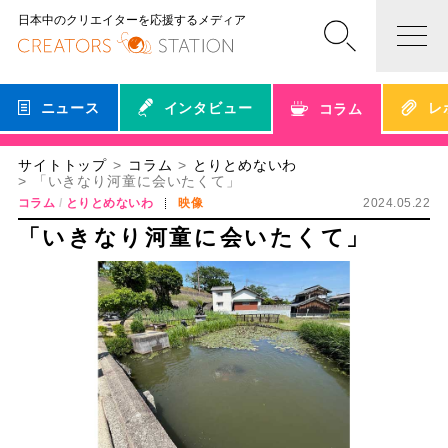
日本中のクリエイターを応援するメディア
ニュース
インタビュー
レ
コラム
サイトトップ
コラム
とりとめないわ
「いきなり河童に会いたくて」
コラム
とりとめないわ
映像
2024.05.22
「いきなり河童に会いたくて」