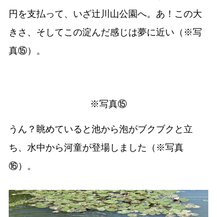
円を支払って、いざ辻川山公園へ。あ！この大
きさ、そしてこの淀んだ感じは夢に近い（※写
真⑮）。
※写真⑮
うん？眺めていると池から泡がブクブクと立
ち、水中から河童が登場しました（※写真
⑯）。