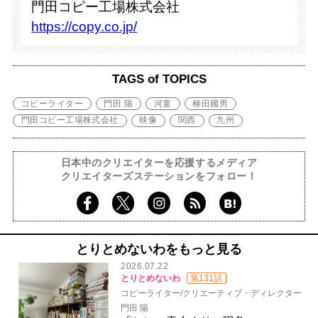
門田コピー工場株式会社
https://copy.co.jp/
TAGS of TOPICS
コピーライター
門田 陽
河童
柳田國男
門田コピー工場株式会社
映像
関西
九州
日本中のクリエイターを応援するメディア
クリエイターズステーションをフォロー！
とりとめないわをもっと見る
2026.07.22
とりとめないわ
第131話
コピーライター/クリエーティブ・ディレクター
門田 陽