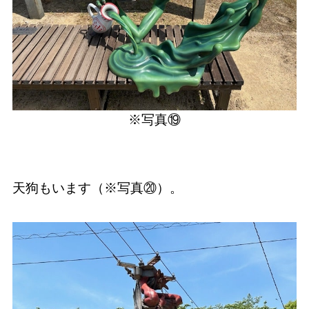
※写真⑲
天狗もいます（※写真⑳）。