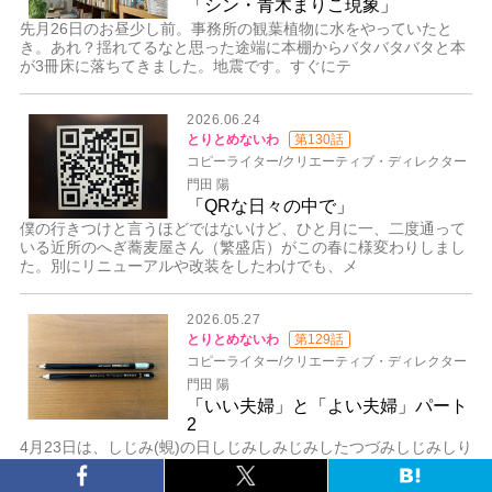
「シン・青木まりこ現象」
先月26日のお昼少し前。事務所の観葉植物に水をやっていたと
き。あれ？揺れてるなと思った途端に本棚からバタバタバタと本
が3冊床に落ちてきました。地震です。すぐにテ
2026.06.24
とりとめないわ
第130話
コピーライター/クリエーティブ・ディレクター
門田 陽
「QRな日々の中で」
僕の行きつけと言うほどではないけど、ひと月に一、二度通って
いる近所のへぎ蕎麦屋さん（繁盛店）がこの春に様変わりしまし
た。別にリニューアルや改装をしたわけでも、メ
2026.05.27
とりとめないわ
第129話
コピーライター/クリエーティブ・ディレクター
門田 陽
「いい夫婦」と「よい夫婦」パート
2
4月23日は、しじみ(蜆)の日しじみしみじみしたつづみしじみしり
ごみしりつぼみしじみしたしみしょうじょしゅみ 4月24日は、し
ぶしの日※2006年鹿児島県志布志