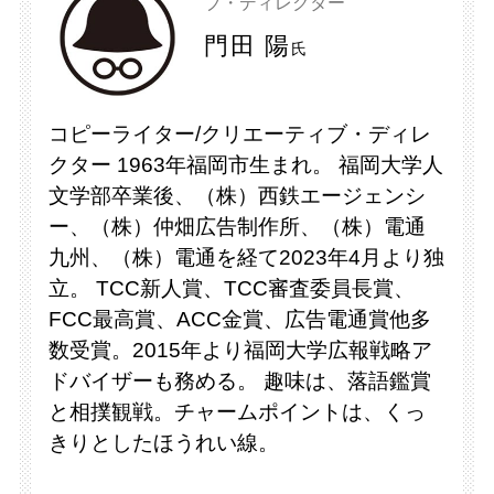
ブ・ディレクター
門田 陽
氏
コピーライター/クリエーティブ・ディレ
クター 1963年福岡市生まれ。 福岡大学人
文学部卒業後、（株）西鉄エージェンシ
ー、（株）仲畑広告制作所、（株）電通
九州、（株）電通を経て2023年4月より独
立。 TCC新人賞、TCC審査委員長賞、
FCC最高賞、ACC金賞、広告電通賞他多
数受賞。2015年より福岡大学広報戦略ア
ドバイザーも務める。 趣味は、落語鑑賞
と相撲観戦。チャームポイントは、くっ
きりとしたほうれい線。