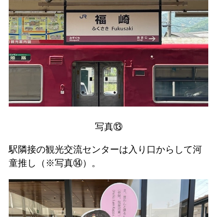
写真⑬
駅隣接の観光交流センターは入り口からして河
童推し（※写真⑭）。