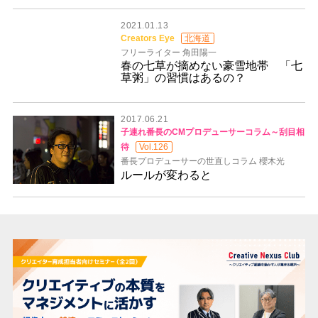
2021.01.13
Creators Eye
北海道
フリーライター 角田陽一
春の七草が摘めない豪雪地帯 「七
草粥」の習慣はあるの？
2017.06.21
子連れ番長のCMプロデューサーコラム～刮目相
待
Vol.126
番長プロデューサーの世直しコラム 櫻木光
ルールが変わると