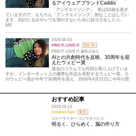
るアイウェアブランドCaddis
「アンチエイジング」 私は50歳を過ぎ
ていますので、もちろん「アンチエイジング」的なことはしてい
ます。顔のたるみやシワを増やさないために顔ヨガをしたり、
ME
2026.06.03
FIND IT. LOVE IT.
Vol. 84
FIND IT. LOVE IT. 藤井さゆり
AIとの共創時代を反映、30周年を迎
えたウェビー賞
過去のコラムでも何回か取り上げていま
すが、インターネット上の優秀な作品を表彰するウェビー賞。そ
のウェビー賞が今年で30周年を迎え、2026年4月21日に今年の受
おすすめ記事
2020.10.10
Creators Eye
東京
コピーライター コジマカツヒコ
明るく、ひらめく、脳の作り方