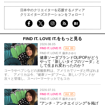
日本中のクリエイターを応援するメディア
クリエイターズステーションをフォロー！
FIND IT. LOVE IT.をもっと見る
2026.08.05
FIND IT. LOVE IT.
Vol. 86
FIND IT. LOVE IT. 藤井さゆり
健康ソーダブランドOLIPOPがどう
やって「新しいタイプのソーダ」と
して生まれ変わったのか？
コーラやペプシなどの炭酸飲料は、アメリカでソーダと呼ばれま
す。 アメリカは今、‟健康ソーダ”ブーム。新しいブランドが
次々と登場し、スーパーマーケットでもコカ
2026.07.01
FIND IT. LOVE IT.
Vol. 85
FIND IT. LOVE IT. 藤井さゆり
“アンチ・アンチエイジング”を掲げ