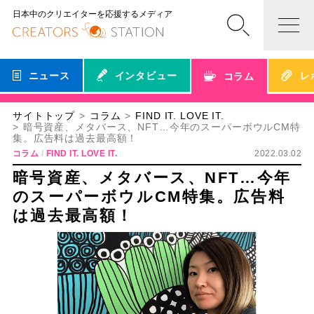
日本中のクリエイターを応援するメディア
ニュース
インタビュー
レ
コラム
サイトトップ
コラム
FIND IT. LOVE IT.
暗号資産、メタバース、NFT…今年のスーパーボウルCM特
集。広告料は過去最高額！
コラム
FIND IT. LOVE IT.
2022.03.02
暗号資産、メタバース、NFT…今年
のスーパーボウルCM特集。広告料
は過去最高額！