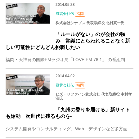
2014.05.28
風雲会社伝
福岡
株式会社シナプス 代表取締役 北村真一氏
「ルールがない」のが会社の強
み 常識にとらわれることなく新
しい可能性にどんどん挑戦したい
福岡・天神発の国際FMラジオ局「LOVE FM 76.1」 の番組制作をはじめ、イベントの企画運営、広告やCMの制作、タレントやモデルなどの人材派遣、キャスティ
2014.04.02
風雲会社伝
福岡
ビズ・リファイン株式会社 代表取締役 中村孝
浩氏
「九州の香りを届ける」新サイト
も始動 次世代に残るものを-
システム開発やコンサルティング、Web、デザインなど多方面の事業を展開するビズ・リファイン株式会社。 この春オープンした「九州うまか野菜」のお話を中心に、事業に