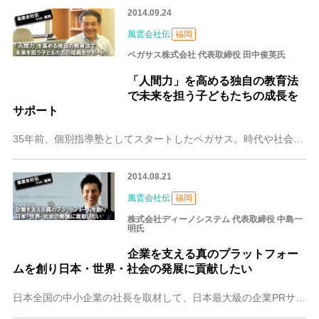
2014.09.24
風雲会社伝
福岡
ペガサス株式会社 代表取締役 田中俊英氏
「人間力」を高める独自の教育法
で未来を担う子どもたちの成長を
サポート
35年前、個別指導塾としてスタートしたペガサス。時代や社会のニーズを的確にキャッチして、塾のフランチャイズやパソコン学習の導入などにいち早く取り組み、今や全国に
2014.08.21
風雲会社伝
福岡
株式会社ディーノシステム 代表取締役 中島一
明氏
企業を支える真のプラットフォー
ムを創り日本・世界・社会の発展に貢献したい
日本全国の中小企業の社長を取材して、日本最大級の企業PRサイト「日本の社長.tv」を制作・運営している株式会社ディーノシステム。弱冠21歳で起業した中島さんは、