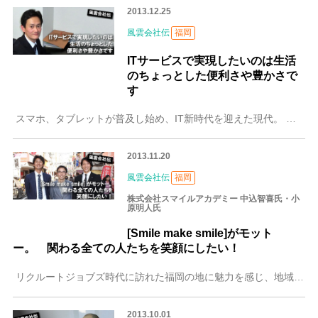
2013.12.25
風雲会社伝
福岡
ITサービスで実現したいのは生活
のちょっとした便利さや豊かさで
す
スマホ、タブレットが普及し始め、IT新時代を迎えた現代。 それらの端末を手にした私たちの暮らしは、この先どう変わっていくのでしょうか。 WEB・タブレットを活
2013.11.20
風雲会社伝
福岡
株式会社スマイルアカデミー 中込智喜氏・小
原明人氏
[Smile make smile]がモット
ー。 関わる全ての人たちを笑顔にしたい！
リクルートジョブズ時代に訪れた福岡の地に魅力を感じ、地域活性のために「スマ学」と「スマ割」の両輪で新たな挑戦に臨む二人、それが中込智喜氏と小原明人氏です。福岡
2013.10.01