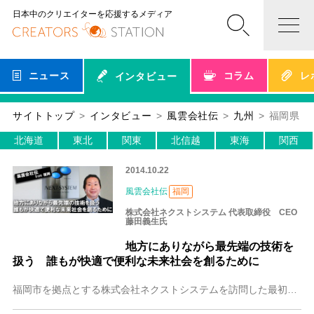
日本中のクリエイターを応援するメディア
ニュース
コラム
レ
インタビュー
サイトトップ
インタビュー
風雲会社伝
九州
福岡県
北海道
東北
関東
北信越
東海
関西
2014.10.22
風雲会社伝
福岡
株式会社ネクストシステム 代表取締役 CEO
藤田義生氏
地方にありながら最先端の技術を
扱う 誰もが快適で便利な未来社会を創るために
福岡市を拠点とする株式会社ネクストシステムを訪問した最初の印象は 「こんなところに、こんな会社があったとは！」 AR（拡張現実）やモーションコントロールといった