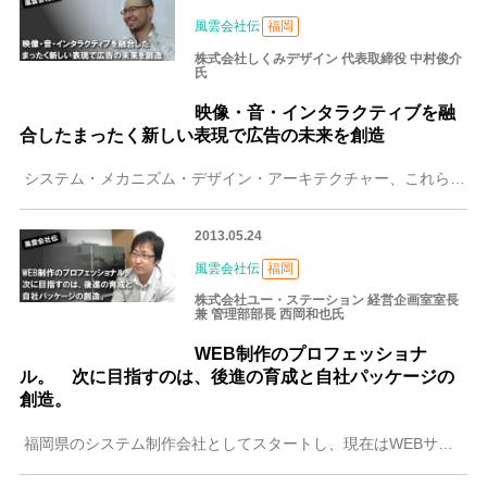
風雲会社伝
福岡
株式会社しくみデザイン 代表取締役 中村俊介
氏
映像・音・インタラクティブを融
合したまったく新しい表現で広告の未来を創造
システム・メカニズム・デザイン・アーキテクチャー、これらをまとめて表現できる「しくみ」を社名に冠する福岡の注目企業、それが「しくみデザイン」です。通常の電子看
2013.05.24
風雲会社伝
福岡
株式会社ユー・ステーション 経営企画室室長
兼 管理部部長 西岡和也氏
WEB制作のプロフェッショナ
ル。 次に目指すのは、後進の育成と自社パッケージの
創造。
福岡県のシステム制作会社としてスタートし、現在はWEBサイトの企画・デザイン・制作からシステム・アプリの開発までをトータルで手がけるユー・ステーション。多くの