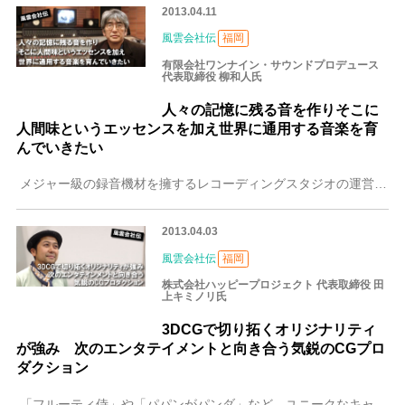
2013.04.11
風雲会社伝
福岡
有限会社ワンナイン・サウンドプロデュース
代表取締役 柳和人氏
人々の記憶に残る音を作りそこに
人間味というエッセンスを加え世界に通用する音楽を育
んでいきたい
メジャー級の録音機材を擁するレコーディングスタジオの運営などで、九州における音楽制作のメッカ的存在となったワンナイン・サウンドプロデュース。設立からすでに25
2013.04.03
風雲会社伝
福岡
株式会社ハッピープロジェクト 代表取締役 田
上キミノリ氏
3DCGで切り拓くオリジナリティ
が強み 次のエンタテイメントと向き合う気鋭のCGプロ
ダクション
「フルーティ侍」や「パパンがパンダ」など、ユニークなキャラクターの造詣で注目を集めるCGプロダクション、それが株式会社ハッピープロジェクトです。同社が3DCG