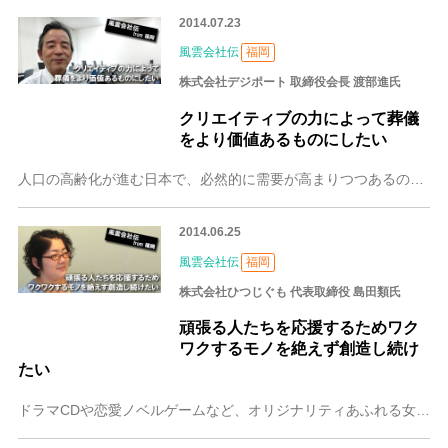
2014.07.23
風雲会社伝
福岡
株式会社デジポート 取締役会長 渡部進氏
クリエイティブの力によって葬儀
をより価値あるものにしたい
人口の高齢化が進む日本で、必然的に需要が高まりつつあるのが葬儀ビジネス。 静かな盛り上がりを見せている葬儀ビジネス業界に、クリエイティブという新風を吹き込んでい
2014.06.25
風雲会社伝
福岡
株式会社ひつじぐも 代表取締役 島田類氏
頑張る人たちを応援するためワク
ワクするモノを絶えず創造し続け
たい
ドラマCDや恋愛ノベルゲームなど、オリジナリティあふれる女性向けコンテンツを開発している株式会社ひつじぐも。設立から3年半ながら、数々のヒット作を世に送り出して