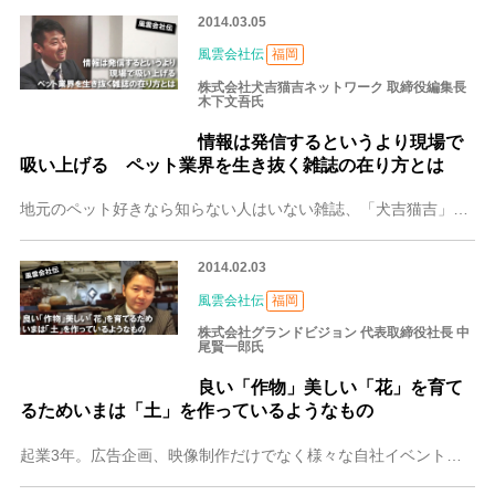
2014.03.05
風雲会社伝
福岡
株式会社犬吉猫吉ネットワーク 取締役編集長
木下文吾氏
情報は発信するというより現場で
吸い上げる ペット業界を生き抜く雑誌の在り方とは
地元のペット好きなら知らない人はいない雑誌、「犬吉猫吉」が今年創刊20周年を迎えます。ペットの世界に特化した雑誌制作のやりがいや面白みについて同誌の木下文吾編集
2014.02.03
風雲会社伝
福岡
株式会社グランドビジョン 代表取締役社長 中
尾賢一郎氏
良い「作物」美しい「花」を育て
るためいまは「土」を作っているようなもの
起業3年。広告企画、映像制作だけでなく様々な自社イベントで地域に感動を呼ぶなど、既に多方面で実績を重ねている株式会社グランドビジョン。その事業に込められた想いに