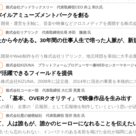
株式会社グッドラックスリー 代表取締役CEO 井上 和久氏
バイルアミューズメントパークを創る
株式会社リアリンク 代表取締役社長 本田 隆徳 氏
たから今がある。30年間の仕事人生で培った人脈が、新
株式会社KIZUNA プラットフォームプロデューサー兼WEBセンターマネージャ
が活躍できるフィールドを提供
株式会社コーホー部 代表取締役 大仁田 英貴 氏
、「基本、OVERクオリティ」で映像作品を生み出す
株式会社悪の秘密結社 代表取締役 笹井 浩生 氏
て、人は誰もが、誰かのヒーローになれることを伝えた