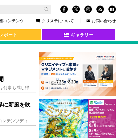
部コンテンツ
クリステについて
お問い合わせ
レポート
ギャラリー
開
社名は「Smile(笑顔)+Million(百万)+One(一心)」の意味を込めた造語。「皆で心を一つにして協力すれば何事も成し得る」の精神で、顧客に満足しても
界に新風を吹
「25歳で独立し、30歳で起業する」。高校卒業後、システムエンジニアとしてキャリアをスタート。コンテンツディレクター、広告代理店の制作業務を経験し、フリーランス