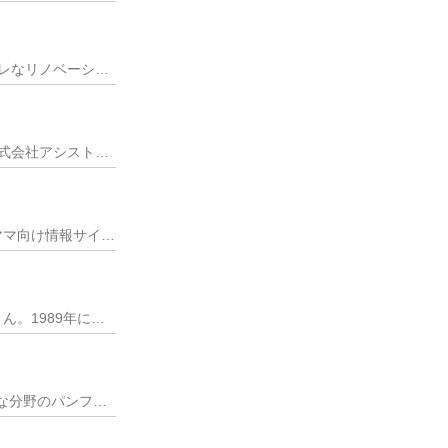
福岡市の中心エリアにありながら、人情が色濃く残る美野島商店街。その一角にある2階建てのオシャレなリノベーション物件が、有限会社アンジェリカのオフィスです。同社は
3Dスキャナーと3Dプリンターを用い、西日本で初めて人物フィギュア制作専門店をスタートさせた株式会社アシスト。新機軸の事業を展開するなかで幅広いニーズに対応しな
子育て情報をネットで探したり、在宅で仕事をしたいというママの増加と、時代のニーズを融合したママ向け情報サイト『ママズアップ』を運営するのが、株式会社GROW。2
まだワープロもパソコンもない時代に、プログラマーとして働き始めた大隈浩昭(おおくま ひろあき)さん。1989年に株式会社ペガサスジャパンを設立し、一貫してゲーム
昨年、設立から20周年を迎えた福岡市のデザインオフィス スラッシュ。通販の化粧品をはじめ、様々な分野のパンフレットやチラシ、ポスターなどを制作しています。企画か