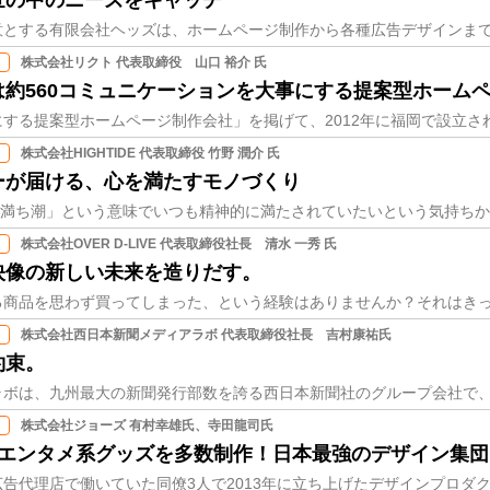
世の中のニーズをキャッチ
株式会社リクト 代表取締役 山口 裕介 氏
約560コミュニケーションを大事にする提案型ホーム
株式会社HIGHTIDE 代表取締役 竹野 潤介 氏
ーが届ける、心を満たすモノづくり
株式会社OVER D-LIVE 代表取締役社長 清水 一秀 氏
映像の新しい未来を造りだす。
株式会社西日本新聞メディアラボ 代表取締役社長 吉村康祐氏
約束。
株式会社ジョーズ 有村幸雄氏、寺田龍司氏
なエンタメ系グッズを多数制作！日本最強のデザイン集