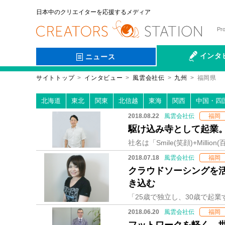
日本中のクリエイターを応援するメディア
Pr
インタ
ニュース
サイトトップ
インタビュー
風雲会社伝
九州
福岡県
会社伝
北海道
東北
関東
北信越
東海
関西
中国・四
2018.08.22
風雲会社伝
福岡
駆け込み寺として起業。
2018.07.18
風雲会社伝
福岡
クラウドソーシングを
き込む
2018.06.20
風雲会社伝
福岡