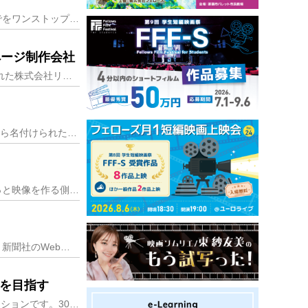
メディアミックスな広告を得意とする有限会社ヘッズは、ホームページ制作から各種広告デザインまでをワンストップで展開しています。スピードが求められる今の時代、ワンス
ページ制作会社
「コミュニケーションを大事にする提案型ホームページ制作会社」を掲げて、2012年に福岡で設立された株式会社リクト。会社は少数精鋭で、徹底したビジター目線でお客様
HIGTIDE(ハイタイド)とは、「満ち潮」という意味でいつも精神的に満たされていたいという気持ちから名付けられたといいます。その満たされている精神が、商品づく
テレビショッピングで気になる商品を思わず買ってしまった、という経験はありませんか？それはきっと映像を作る側の熱意が観る人に伝わったからです。その熱意を込めて通販
株式会社西日本新聞メディアラボは、九州最大の新聞発行部数を誇る西日本新聞社のグループ会社で、新聞社のWeb配信やデジタルメディア業務を一手に引き受けるデジタル事
団を目指す
株式会社ジョーズは、福岡の広告代理店で働いていた同僚3人で2013年に立ち上げたデザインプロダクションです。30、40、50代と年代もバラバラな3人は、新しい依