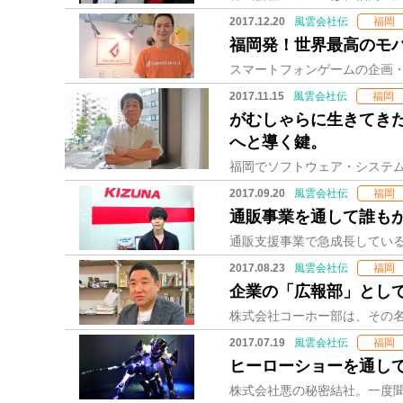
2017.12.20
風雲会社伝
福岡
福岡発！世界最高のモ
2017.11.15
風雲会社伝
福岡
がむしゃらに生きてき
へと導く鍵。
2017.09.20
風雲会社伝
福岡
通販事業を通して誰も
2017.08.23
風雲会社伝
福岡
企業の「広報部」として
2017.07.19
風雲会社伝
福岡
ヒーローショーを通し