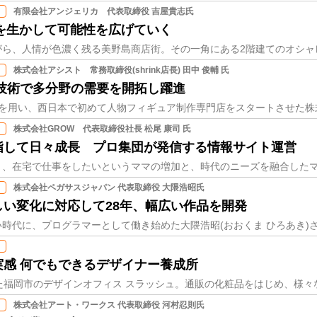
有限会社アンジェリカ 代表取締役 吉屋貴志氏
を生かして可能性を広げていく
株式会社アシスト 常務取締役(shrink店長) 田中 俊輔 氏
技術で多分野の需要を開拓し躍進
株式会社GROW 代表取締役社長 松尾 康司 氏
指して日々成長 プロ集団が発信する情報サイト運営
株式会社ペガサスジャパン 代表取締役 大隈浩昭氏
い変化に対応して28年、幅広い作品を開発
感 何でもできるデザイナー養成所
株式会社アート・ワークス 代表取締役 河村忍則氏