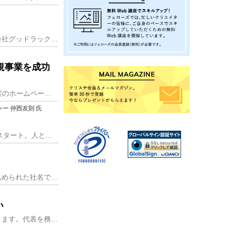
スマートフォンゲームの企画・開発・運営を主軸に、音楽や映像などクロスメディアを展開する株式会社グッドラックスリー。2013年の事業スタートから急成長を遂げ、「日
規事業を成功
福岡でソフトウェア・システム開発やWeb制作を行う株式会社リアリンク。地元球団を筆頭に大手企業のホームページ制作を次々と手掛け、業績は右肩上がり。代表取締役社長
ー 仲西友則 氏
通販支援事業で急成長している株式会社KIZUNA。2008年に設立後、2014年に現在の事業を本格的にスタート。人と人、人とモノ、そして情報との繋がりを大切にす
株式会社コーホー部は、その名の通り、企業の「広報部」として広報物を制作していくという思いが込められた社名です。代表取締役の大仁田英貴(おおにたひでき)さんは、映
い
株式会社悪の秘密結社。一度聞いたら忘れられない、インパクトのある名前を掲げた会社が福岡にあります。代表を務めるのは、ヒーロー好きが高じてヒーローショー専門のイベ