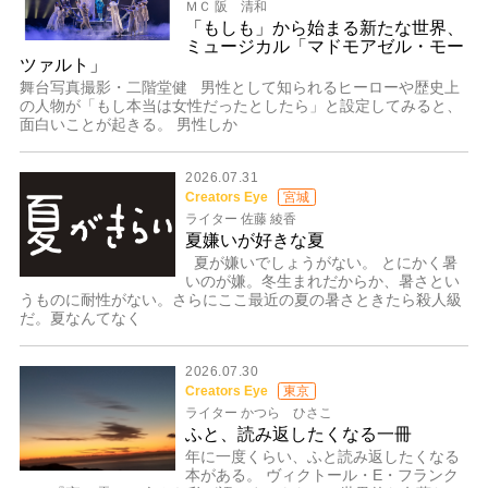
ＭＣ 阪 清和
「もしも」から始まる新たな世界、
ミュージカル「マドモアゼル・モー
ツァルト」
舞台写真撮影・二階堂健 男性として知られるヒーローや歴史上
の人物が「もし本当は女性だったとしたら」と設定してみると、
面白いことが起きる。 男性しか
2026.07.31
Creators Eye
宮城
ライター 佐藤 綾香
夏嫌いが好きな夏
夏が嫌いでしょうがない。 とにかく暑
いのが嫌。冬生まれだからか、暑さとい
うものに耐性がない。さらにここ最近の夏の暑さときたら殺人級
だ。夏なんてなく
2026.07.30
Creators Eye
東京
ライター かつら ひさこ
ふと、読み返したくなる一冊
年に一度くらい、ふと読み返したくなる
本がある。 ヴィクトール・E・フランク