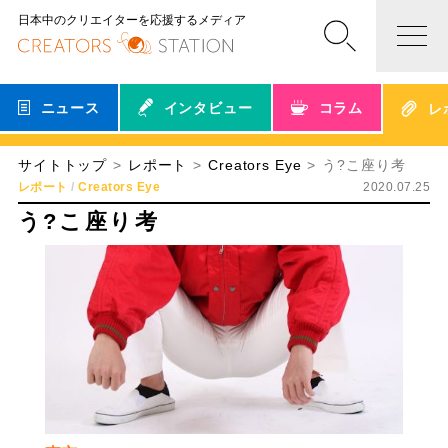
日本中のクリエイターを応援するメディア
ニュース
インタビュー
コラム
レ
サイトトップ
レポート
Creators Eye
う?こ座り考
レポート
Creators Eye
2020.07.25
う?こ座り考