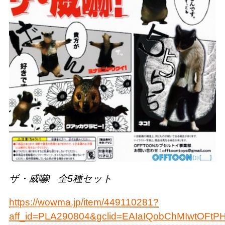
ザ・威嚇!
全5種セット
https://wowma.jp/item/449110281?
aff_id=PLA290804&gclid=EAIaIQobChMIwtOF