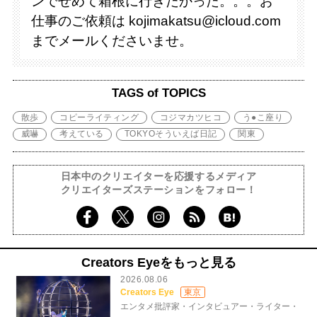
ンでせめて箱根に行きたかった。。。お
仕事のご依頼は kojimakatsu@icloud.com
までメールくださいませ。
TAGS of TOPICS
散歩
コピーライティング
コジマカツヒコ
う●こ座り
威嚇
考えている
TOKYOそういえば日記
関東
日本中のクリエイターを応援するメディア
クリエイターズステーションをフォロー！
Creators Eyeをもっと見る
2026.08.06
Creators Eye
東京
エンタメ批評家・インタビュアー・ライター・