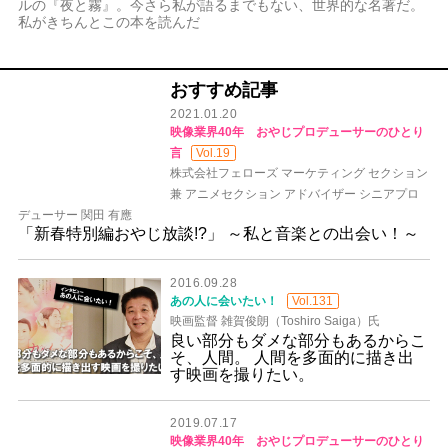
ルの『夜と霧』。今さら私が語るまでもない、世界的な名著だ。
私がきちんとこの本を読んだ
おすすめ記事
2021.01.20
映像業界40年 おやじプロデューサーのひとり
言
Vol.19
株式会社フェローズ マーケティング セクション
兼 アニメセクション アドバイザー シニアプロ
デューサー 関田 有應
「新春特別編おやじ放談!?」 ～私と音楽との出会い！～
2016.09.28
あの人に会いたい！
Vol.131
映画監督 雑賀俊朗（Toshiro Saiga）氏
良い部分もダメな部分もあるからこ
そ、人間。 人間を多面的に描き出
す映画を撮りたい。
2019.07.17
映像業界40年 おやじプロデューサーのひとり