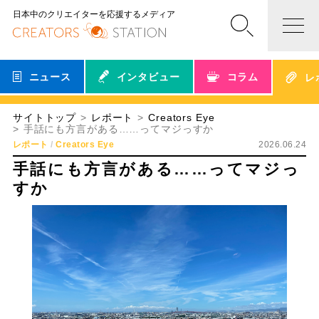
日本中のクリエイターを応援するメディア
ニュース
インタビュー
コラム
レ
サイトトップ
レポート
Creators Eye
手話にも方言がある……ってマジっすか
レポート
Creators Eye
2026.06.24
手話にも方言がある……ってマジっ
すか