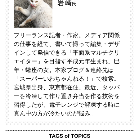
岩崎
氏
フリーランス記者・作家。メディア関係
の仕事を経て、書いて撮って編集・デザ
インして発信できる「平面系マルチクリ
エイター」を目指す平成元年生まれ。巳
年・蠍座の女。本家ブログ＆連絡先は
「スーパーいわちゃんねる！」で検索。
宮城県出身、東京都在住。最近、タッパ
ーを冷凍して作り置き弁当を作る技術を
習得したが、電子レンジで解凍する時に
真ん中の方が冷たいのが悩み。
TAGS of TOPICS