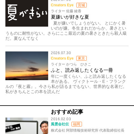
Creators Eye
宮城
ライター 佐藤 綾香
夏嫌いが好きな夏
夏が嫌いでしょうがない。 とにかく暑
いのが嫌。冬生まれだからか、暑さとい
うものに耐性がない。さらにここ最近の夏の暑さときたら殺人級
だ。夏なんてなく
2026.07.30
Creators Eye
東京
ライター かつら ひさこ
ふと、読み返したくなる一冊
年に一度くらい、ふと読み返したくなる
本がある。 ヴィクトール・E・フランク
ルの『夜と霧』。今さら私が語るまでもない、世界的な名著だ。
私がきちんとこの本を読んだ
おすすめ記事
2016.02.03
風雲会社伝
福岡
株式会社 阿部情報技術研究所 代表取締役社長