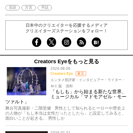
言語
方言
手話
日本中のクリエイターを応援するメディア
クリエイターズステーションをフォロー！
Creators Eyeをもっと見る
2026.08.06
Creators Eye
東京
エンタメ批評家・インタビュアー・ライター・
ＭＣ 阪 清和
「もしも」から始まる新たな世界、
ミュージカル「マドモアゼル・モー
ツァルト」
舞台写真撮影・二階堂健 男性として知られるヒーローや歴史上
の人物が「もし本当は女性だったとしたら」と設定してみると、
面白いことが起きる。 男性しか
2026.07.31