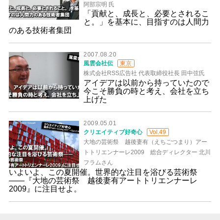
阿部宗明 氏
「貢献と、成長と、必要とされるこ
と。」を基本に、目指すのは人間力
のある技術者集団
2007.08.20
風雲会社伝
東京
株式会社RSS広告社 代表取締役社長 田中弦氏
アイデアは以前から持っていたので
今こそ勝負の時と考え、会社を立ち
上げた
2009.05.01
クリエイティブ好奇心
Vol.49
大地の芸術祭 越後妻有（えちごつまり）アー
トトリエンナーレ2009 総合ディレクター 北川
フラムさん
いよいよ、この夏開催。世界的な注目を浴びる芸術祭
――『大地の芸術祭 越後妻有アートトリエンナーレ
2009』に注目せよ。