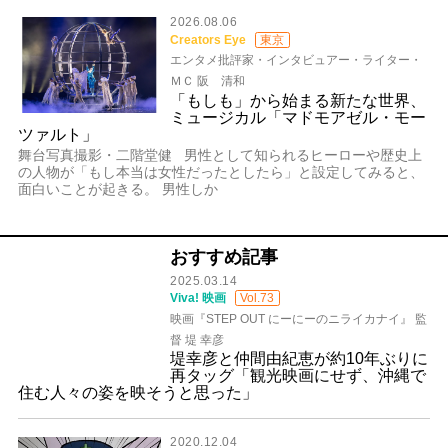
2026.08.06
Creators Eye
東京
エンタメ批評家・インタビュアー・ライター・
ＭＣ 阪 清和
「もしも」から始まる新たな世界、
ミュージカル「マドモアゼル・モー
ツァルト」
舞台写真撮影・二階堂健 男性として知られるヒーローや歴史上
の人物が「もし本当は女性だったとしたら」と設定してみると、
面白いことが起きる。 男性しか
おすすめ記事
2025.03.14
Viva! 映画
Vol.73
映画『STEP OUT にーにーのニライカナイ』 監
督 堤 幸彦
堤幸彦と仲間由紀恵が約10年ぶりに
再タッグ「観光映画にせず、沖縄で
住む人々の姿を映そうと思った」
2020.12.04