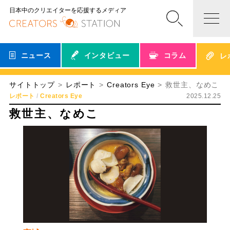
日本中のクリエイターを応援するメディア
ニュース
インタビュー
コラム
レ
サイトトップ
レポート
Creators Eye
救世主、なめこ
レポート
Creators Eye
2025.12.25
救世主、なめこ