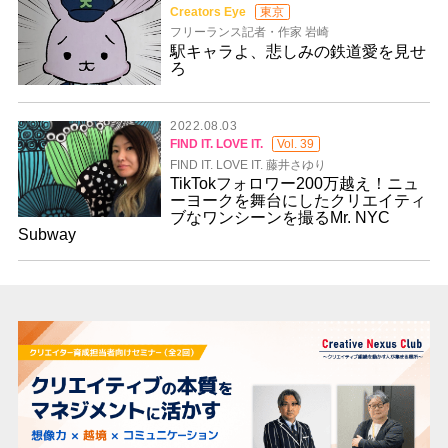
Creators Eye
東京
フリーランス記者・作家 岩崎
駅キャラよ、悲しみの鉄道愛を見せ
ろ
2022.08.03
FIND IT. LOVE IT.
Vol. 39
FIND IT. LOVE IT. 藤井さゆり
TikTokフォロワー200万越え！ニュ
ーヨークを舞台にしたクリエイティ
ブなワンシーンを撮るMr. NYC
Subway