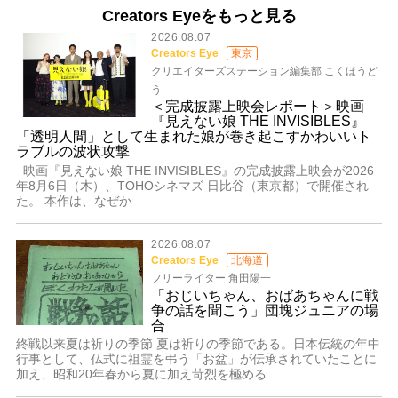
Creators Eyeをもっと見る
2026.08.07
Creators Eye
東京
クリエイターズステーション編集部 こくほうど
う
＜完成披露上映会レポート＞映画
『見えない娘 THE INVISIBLES』
「透明人間」として生まれた娘が巻き起こすかわいいト
ラブルの波状攻撃
映画『見えない娘 THE INVISIBLES』の完成披露上映会が2026
年8月6日（木）、TOHOシネマズ 日比谷（東京都）で開催され
た。 本作は、なぜか
2026.08.07
Creators Eye
北海道
フリーライター 角田陽一
「おじいちゃん、おばあちゃんに戦
争の話を聞こう」団塊ジュニアの場
合
終戦以来夏は祈りの季節 夏は祈りの季節である。日本伝統の年中
行事として、仏式に祖霊を弔う「お盆」が伝承されていたことに
加え、昭和20年春から夏に加え苛烈を極める