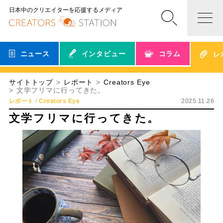
日本中のクリエイターを応援するメディア
ニュース
インタビュー
コラム
レ
サイトトップ
レポート
Creators Eye
文学フリマに行ってきた。
レポート
Creators Eye
2025.11.26
文学フリマに行ってきた。