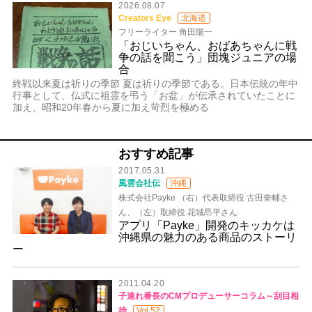
2026.08.07
Creators Eye
北海道
フリーライター 角田陽一
「おじいちゃん、おばあちゃんに戦
争の話を聞こう」団塊ジュニアの場
合
終戦以来夏は祈りの季節 夏は祈りの季節である。日本伝統の年中
行事として、仏式に祖霊を弔う「お盆」が伝承されていたことに
加え、昭和20年春から夏に加え苛烈を極める
おすすめ記事
2017.05.31
風雲会社伝
沖縄
株式会社Payke （右）代表取締役 古田奎輔さ
ん、（左）取締役 花城昂平さん
アプリ「Payke」開発のキッカケは
沖縄県の魅力のある商品のストーリ
ー
2011.04.20
子連れ番長のCMプロデューサーコラム～刮目相
待
Vol.52