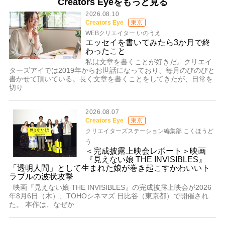
Creators Eyeをもっと見る
2026.08.10
Creators Eye
東京
WEBクリエイター いのうえ
エッセイを書いてみたら3か月で終
わったこと
私は文章を書くことが好きだ。クリエイ
ターズアイでは2019年からお世話になっており、毎月のびのびと
書かせて頂いている。長く文章を書くことをしてきたが、日常を
切り
2026.08.07
Creators Eye
東京
クリエイターズステーション編集部 こくほうど
う
＜完成披露上映会レポート＞映画
『見えない娘 THE INVISIBLES』
「透明人間」として生まれた娘が巻き起こすかわいいト
ラブルの波状攻撃
映画『見えない娘 THE INVISIBLES』の完成披露上映会が2026
年8月6日（木）、TOHOシネマズ 日比谷（東京都）で開催され
た。 本作は、なぜか