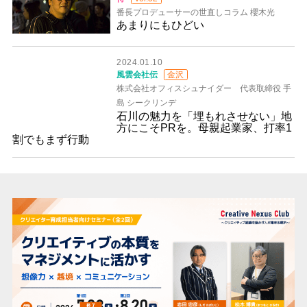
番長プロデューサーの世直しコラム 櫻木光
あまりにもひどい
2024.01.10
風雲会社伝
金沢
株式会社オフィスシュナイダー 代表取締役 手
島 シークリンデ
石川の魅力を「埋もれさせない」地
方にこそPRを。母親起業家、打率1
割でもまず行動