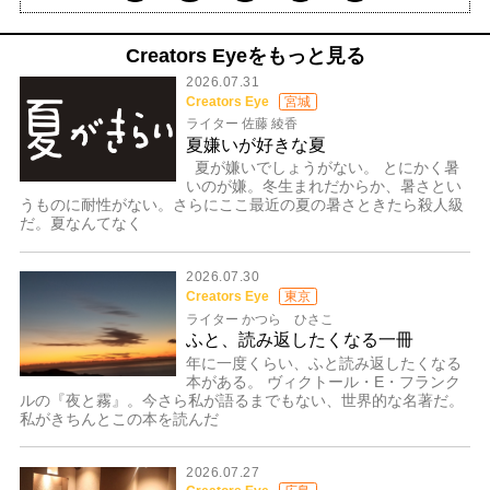
Creators Eyeをもっと見る
2026.07.31
Creators Eye
宮城
ライター 佐藤 綾香
夏嫌いが好きな夏
夏が嫌いでしょうがない。 とにかく暑
いのが嫌。冬生まれだからか、暑さとい
うものに耐性がない。さらにここ最近の夏の暑さときたら殺人級
だ。夏なんてなく
2026.07.30
Creators Eye
東京
ライター かつら ひさこ
ふと、読み返したくなる一冊
年に一度くらい、ふと読み返したくなる
本がある。 ヴィクトール・E・フランク
ルの『夜と霧』。今さら私が語るまでもない、世界的な名著だ。
私がきちんとこの本を読んだ
2026.07.27