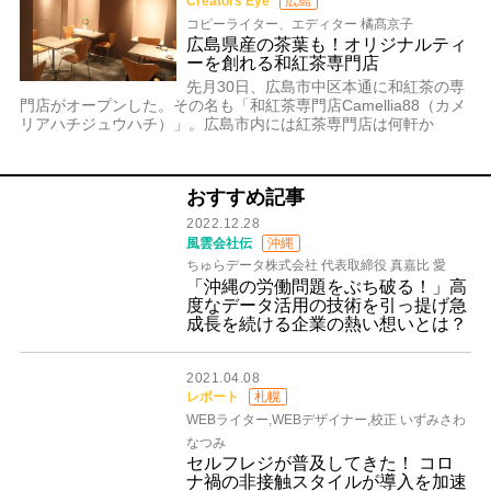
Creators Eye
広島
コピーライター、エディター 橘髙京子
広島県産の茶葉も！オリジナルティ
ーを創れる和紅茶専門店
先月30日、広島市中区本通に和紅茶の専
門店がオープンした。その名も「和紅茶専門店Camellia88（カメ
リアハチジュウハチ）」。広島市内には紅茶専門店は何軒か
おすすめ記事
2022.12.28
風雲会社伝
沖縄
ちゅらデータ株式会社 代表取締役 真嘉比 愛
「沖縄の労働問題をぶち破る！」高
度なデータ活用の技術を引っ提げ急
成長を続ける企業の熱い想いとは？
2021.04.08
レポート
札幌
WEBライター,WEBデザイナー,校正 いずみさわ
なつみ
セルフレジが普及してきた！ コロ
ナ禍の非接触スタイルが導入を加速