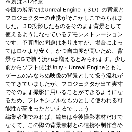
※裏は３D背景
今回の展示ではUnreal Engine（３D）の背景と
プロジェクターの連携がそこかしこでみられま
した。３D投影したものをそのまま背景として
使えるようになっているデモンストレーション
です。予算間の問題はありますが、場合によっ
てはロケより安く、かつ自由度が高いため、背
景をCGで賄う流れは増えるとみられます。少し
前からソフト側はUnity・Unreal Engineともに
ゲームのみならぬ映像の背景として扱う流れが
でてきていましたが、プロジェクタが出て実寸
でそのまま撮影に用いることができるようにな
るため、フレキシブルなものとして使われる可
能性が高まったといえるでしょう。
編集者側でみれば、編集は今後撮影素材だけで
なくて、この際の背景素材との連携や制作含め