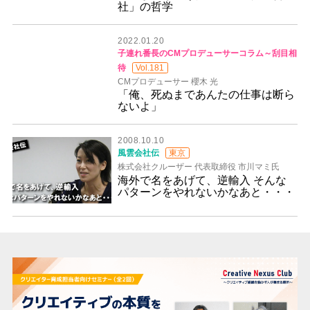
社」の哲学
2022.01.20
子連れ番長のCMプロデューサーコラム～刮目相
待
Vol.181
CMプロデューサー 櫻木 光
「俺、死ぬまであんたの仕事は断ら
ないよ」
2008.10.10
風雲会社伝
東京
株式会社クルーザー 代表取締役 市川マミ氏
海外で名をあげて、逆輸入 そんな
パターンをやれないかなあと・・・