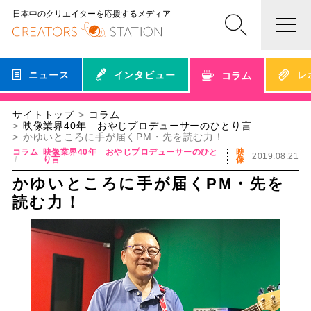
日本中のクリエイターを応援するメディア
ニュース
インタビュー
レ
コラム
サイトトップ
コラム
映像業界40年 おやじプロデューサーのひとり言
かゆいところに手が届くPM・先を読む力！
コラム
映像業界40年 おやじプロデューサーのひと
映
2019.08.21
り言
像
かゆいところに手が届くPM・先を
読む力！