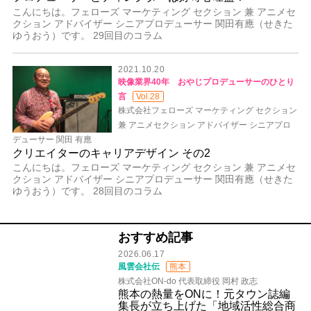
こんにちは。フェローズ マーケティング セクション 兼 アニメセ
クション アドバイザー シニアプロデューサー 関田有應（せきた
ゆうおう）です。 29回目のコラム
2021.10.20
映像業界40年 おやじプロデューサーのひとり
言
Vol.28
株式会社フェローズ マーケティング セクション
兼 アニメセクション アドバイザー シニアプロ
デューサー 関田 有應
クリエイターのキャリアデザイン その2
こんにちは。フェローズ マーケティング セクション 兼 アニメセ
クション アドバイザー シニアプロデューサー 関田有應（せきた
ゆうおう）です。 28回目のコラム
おすすめ記事
2026.06.17
風雲会社伝
熊本
株式会社ON-do 代表取締役 岡村 政志
熊本の熱量をONに！元タウン誌編
集長が立ち上げた「地域活性総合商