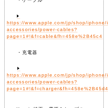
・ケーブル
https://www.apple.com/jp/shop/iphone/
accessories/power-cables?
page=1#!&f=cable&fh=458e%2B45c4
・充電器
https://www.apple.com/jp/shop/iphone/
accessories/power-cables?
page=1#!&f=charger&fh=458e%2B45d