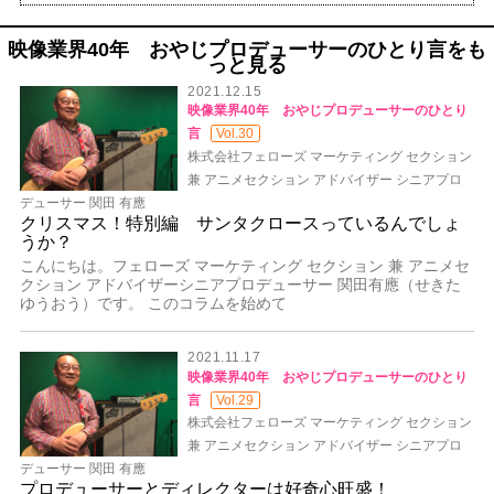
映像業界40年 おやじプロデューサーのひとり言をも
っと見る
2021.12.15
映像業界40年 おやじプロデューサーのひとり
言
Vol.30
株式会社フェローズ マーケティング セクション
兼 アニメセクション アドバイザー シニアプロ
デューサー 関田 有應
クリスマス！特別編 サンタクロースっているんでしょ
うか？
こんにちは。フェローズ マーケティング セクション 兼 アニメセ
クション アドバイザーシニアプロデューサー 関田有應（せきた
ゆうおう）です。 このコラムを始めて
2021.11.17
映像業界40年 おやじプロデューサーのひとり
言
Vol.29
株式会社フェローズ マーケティング セクション
兼 アニメセクション アドバイザー シニアプロ
デューサー 関田 有應
プロデューサーとディレクターは好奇心旺盛！