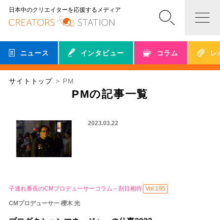
日本中のクリエイターを応援するメディア
ニュース
インタビュー
コラム
レ
サイトトップ
PM
PMの記事一覧
2023.03.22
子連れ番長のCMプロデューサーコラム～刮目相待
Vol.195
CMプロデューサー 櫻木 光