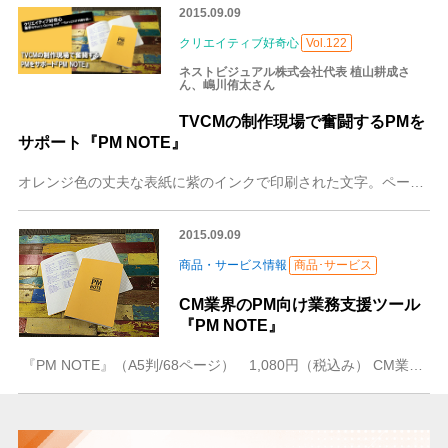
2015.09.09
クリエイティブ好奇心
Vol.122
ネストビジュアル株式会社代表 植山耕成さ
ん、嶋川侑太さん
TVCMの制作現場で奮闘するPMを
サポート『PM NOTE』
オレンジ色の丈夫な表紙に紫のインクで印刷された文字。ページをめくる感触が指に気持ちのいい紙。作った人のこだわりや思いを感じる洒落たデザインのこのノート、その名も
2015.09.09
商品・サービス情報
商品･サービス
CM業界のPM向け業務支援ツール
『PM NOTE』
『PM NOTE』（A5判/68ページ） 1,080円（税込み） CM業界のプロダクションマネージャ（PM）向けに、TVCMのワークフローに沿って自