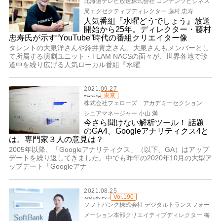
北海道テレビ放送株式会社 コンテンツビジネス
局エグゼクティブディレクター 藤村 忠寿
人気番組『水曜どうでしょう』放送
開始から25年。ディレクター・藤村
忠寿氏が示す“YouTube”時代の番組クリエイター像
タレントの大泉洋さんや鈴井貴之さん、大泉さんもメンバーとし
て所属する演劇ユニット・TEAM NACSの面々が、世界各地で珍
道中を繰り広げる人気ローカル番組『水曜
2021.09.27
東京
Creators Eye
株式会社フェローズ アカデミーセクション
シニアマネージャー 小山 満
今さら聞けない解析ツール！ 話題
のGA4、Googleアナリティクス4と
は。専門家３人の意見は？
2005年以降、「Googleアナリティクス」（以下、GA）はアップ
デートを繰り返してきました。中でも昨年の2020年10月の大型ア
ップデート「Googleアナ
2021.08.25
Vol.190
あの人に会いたい！
ソフトバンク株式会社 デジタルトランスフォー
メーション本部クリエイティブディレクター 梅