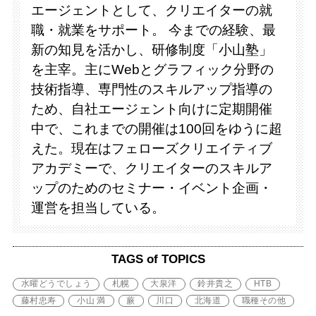
エージェントとして、クリエイターの就
職・就業をサポート。 今までの経験、最
新の知見を活かし、研修制度「小山塾」
を主宰。主にWebとグラフィック分野の
技術指導、専門性のスキルアップ指導の
ため、自社エージェント向けに定期開催
中で、これまでの開催は100回をゆうに超
えた。現在はフェローズクリエイティブ
アカデミーで、クリエイターのスキルア
ップのためのセミナー・イベント企画・
運営を担当している。
TAGS of TOPICS
水曜どうでしょう
札幌
大泉洋
鈴井貴之
HTB
藤村忠寿
小山 満
蕨
川口
北海道
職種その他