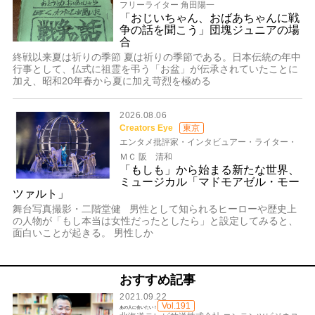
フリーライター 角田陽一
「おじいちゃん、おばあちゃんに戦
争の話を聞こう」団塊ジュニアの場
合
終戦以来夏は祈りの季節 夏は祈りの季節である。日本伝統の年中
行事として、仏式に祖霊を弔う「お盆」が伝承されていたことに
加え、昭和20年春から夏に加え苛烈を極める
2026.08.06
Creators Eye
東京
エンタメ批評家・インタビュアー・ライター・
ＭＣ 阪 清和
「もしも」から始まる新たな世界、
ミュージカル「マドモアゼル・モー
ツァルト」
舞台写真撮影・二階堂健 男性として知られるヒーローや歴史上
の人物が「もし本当は女性だったとしたら」と設定してみると、
面白いことが起きる。 男性しか
おすすめ記事
2021.09.22
Vol.191
あの人に会いたい！