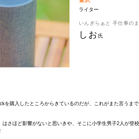
金沢
ライター
いんぎらぁと 手仕事の
しお
氏
V Stickを購入したところからきているのだが、これがまた言う
」はさほど影響がないと思いきや、そこに小学生男子2人が登校
！