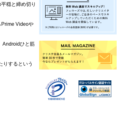
心の平穏と締め切り
ime Videoや
。
droidひと筋
きたりするという