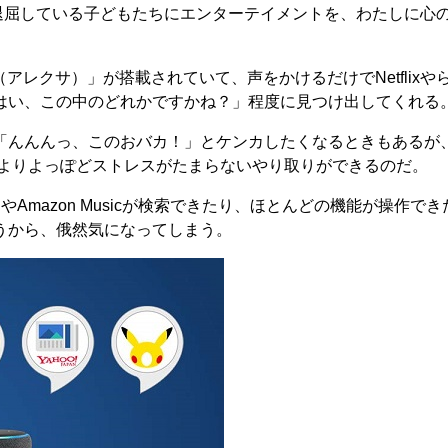
ckは、退屈している子どもたちにエンターテイメントを、わたしに
lexa（アレクサ）」が搭載されていて、声をかけるだけでNetflixやらPr
はいはい、この中のどれかですかね？」程度に見つけ出してくれる
んんんっ、このおバカ！」とケンカしたくなるときもあるが、An
ントよりよっぽどストレスがたまらないやり取りができるのだ。
やAmazon Musicが検索できたり、ほとんどの機能が操作で
うから、俄然気になってしまう。