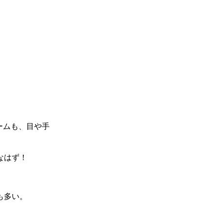
ラームも、目や手
なはず！
も多い。