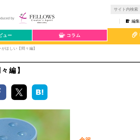
oduced by
編集
ビュー
コラム
ーがほしい【悶々編】
悶々編】