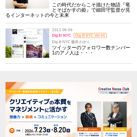
この時代だからこそ描けた物語『竜
とそばかすの姫』で細田守監督が見
るインターネットの今と未来
2012.06.06
Dig It! NYC
Dig It! NYC Vol.44
Dig It! NYC 藤井さゆり
ツイッターのフォロワー数ナンバー
1のアノ人は・・・