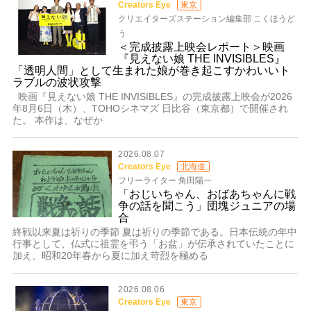
Creators Eye
東京
クリエイターズステーション編集部 こくほうど
う
＜完成披露上映会レポート＞映画
『見えない娘 THE INVISIBLES』
「透明人間」として生まれた娘が巻き起こすかわいいト
ラブルの波状攻撃
映画『見えない娘 THE INVISIBLES』の完成披露上映会が2026
年8月6日（木）、TOHOシネマズ 日比谷（東京都）で開催され
た。 本作は、なぜか
2026.08.07
Creators Eye
北海道
フリーライター 角田陽一
「おじいちゃん、おばあちゃんに戦
争の話を聞こう」団塊ジュニアの場
合
終戦以来夏は祈りの季節 夏は祈りの季節である。日本伝統の年中
行事として、仏式に祖霊を弔う「お盆」が伝承されていたことに
加え、昭和20年春から夏に加え苛烈を極める
2026.08.06
Creators Eye
東京