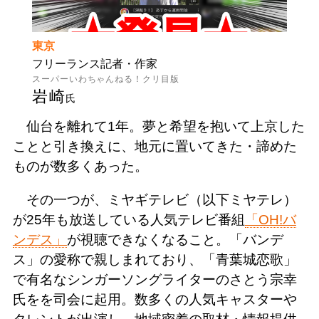
東京
フリーランス記者・作家
スーパーいわちゃんねる！クリ目版
岩崎
氏
仙台を離れて1年。夢と希望を抱いて上京した
ことと引き換えに、地元に置いてきた・諦めた
ものが数多くあった。
その一つが、ミヤギテレビ（以下ミヤテレ）
が25年も放送している人気テレビ番組
「OH!バ
ンデス」
が視聴できなくなること。「バンデ
ス」の愛称で親しまれており、「青葉城恋歌」
で有名なシンガーソングライターのさとう宗幸
氏をを司会に起用。数多くの人気キャスターや