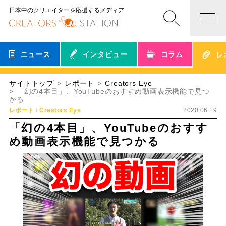
日本中のクリエイターを応援するメディア
ニュース
インタビュー
コラム
レ
サイトトップ
レポート
Creators Eye
「幻の4本目」、YouTubeのおすすめ動画表示機能で見つ
かる
レポート
Creators Eye
2020.06.19
「幻の4本目」、YouTubeのおすす
め動画表示機能で見つかる