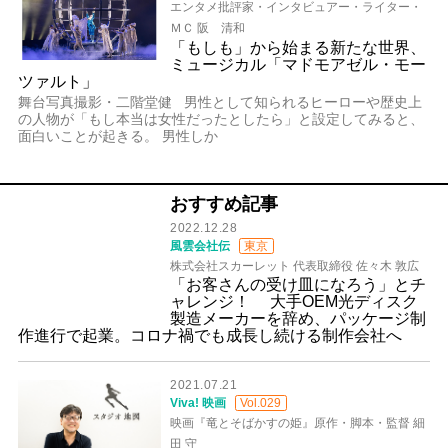
エンタメ批評家・インタビュアー・ライター・
ＭＣ 阪 清和
「もしも」から始まる新たな世界、
ミュージカル「マドモアゼル・モー
ツァルト」
舞台写真撮影・二階堂健 男性として知られるヒーローや歴史上
の人物が「もし本当は女性だったとしたら」と設定してみると、
面白いことが起きる。 男性しか
おすすめ記事
2022.12.28
風雲会社伝
東京
株式会社スカーレット 代表取締役 佐々木 敦広
「お客さんの受け皿になろう」とチ
ャレンジ！ 大手OEM光ディスク
製造メーカーを辞め、パッケージ制
作進行で起業。コロナ禍でも成長し続ける制作会社へ
2021.07.21
Viva! 映画
Vol.029
映画『竜とそばかすの姫』原作・脚本・監督 細
田 守