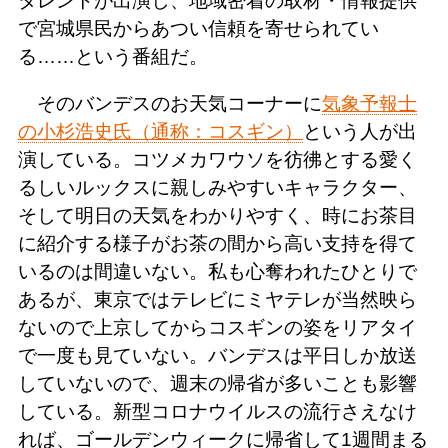
タレントが出演し、地域密着の取材・情報提供
で宮城県民からあつい信頼を寄せられてい
る……という番組だ。
そのバンデスのお天気コーナーに
気象予報士
の小杉浩史氏（通称：コスギン）
という人が出
演している。コツメカワウソを彷彿とする愛く
るしいルックスに親しみやすいキャラクター、
そして明日の天気をわかりやすく、時にお茶目
に紹介する様子がお茶の間から高い支持を得て
いるのは間違いない。私も心奪われたひとりで
あるが、東京ではテレビにミヤテレが当然映ら
ないので上京してからコスギンの姿をリアタイ
で一度も見ていない。バンデスは平日しか放送
していないので、週末の帰省が多いことも影響
している。新型コロナウイルスの流行さえなけ
れば、ゴールデンウィークに帰省して1週間まる