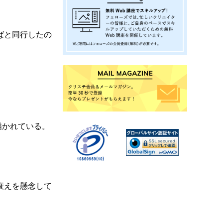
ばと同行したの
描かれている。
衰えを懸念して