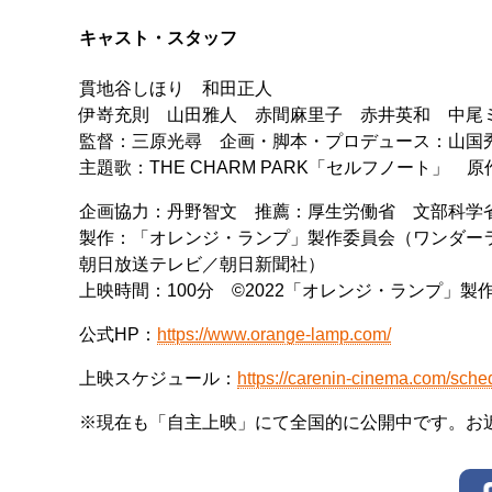
キャスト・スタッフ
貫地谷しほり 和田正人
伊嵜充則 山田雅人 赤間麻里子 赤井英和 中尾
監督：三原光尋 企画・脚本・プロデュース：山国
主題歌：THE CHARM PARK「セルフノート」
企画協力：丹野智文 推薦：厚生労働省 文部科学
製作：「オレンジ・ランプ」製作委員会（ワンダー
朝日放送テレビ／朝日新聞社）
上映時間：100分 ©2022「オレンジ・ランプ」製
公式HP：
https://www.orange-lamp.com/
上映スケジュール：
https://carenin-cinema.com/sch
※現在も「自主上映」にて全国的に公開中です。お