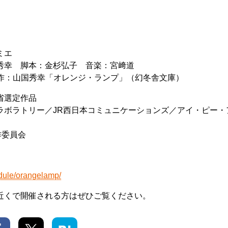
ミエ
秀幸 脚本：金杉弘子 音楽：宮﨑道
 原作：山国秀幸「オレンジ・ランプ」（幻冬舎文庫）
省選定作品
ラボラトリー／JR西日本コミュニケーションズ／アイ・ピー・
作委員会
edule/orangelamp/
近くで開催される方はぜひご覧ください。