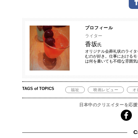
プロフィール
ライター
香坂
氏
オリジナル会葬礼状のライタ
むのが好き。仕事におけるモ
は何を書いても不穏な雰囲気
TAGS of TOPICS
福祉
映画レビュー
オ
日本中のクリエイターを応援
C