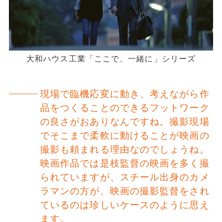
大和ハウス工業「ここで、一緒に」シリーズ
現場で臨機応変に動き、考えながら作
品をつくることのできるフットワーク
の良さがおありなんですね。撮影現場
でそこまで柔軟に動けることが映画の
撮影も頼まれる理由なのでしょうね。
映画作品では是枝監督の映画を多く撮
られていますが、スチール出身のカメ
ラマンの方が、映画の撮影監督をされ
ているのは珍しいケースのように思え
ます。