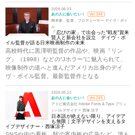
2026.06.03
あの人に会いたい！
Vol.246
脚本家、監督、プロデューサー デイヴ・ボイ
ル
「忍びの家」で出会った“戦友”賀来
賢人と新会社を設立 デイヴ・ボ
イル監督が語る日米映画制作の未来
高校時代に黒澤明監督の作品や、映画『リン
グ』（1998）などの“Jホラー”に魅入られて、
映像制作の道へと進んだアメリカ出身のデイ
ヴ・ボイル監督。最新監督作となる
2026.05.22
あの人に会いたい！
Vol.245
アドビ株式会社 Adobe Fonts & Type プリン
シパルデザイナー 西塚 涼子
日本語が絶えない限り、アイデア
も無限｜文字デザインを支えるタ
イプデザイナー・西塚涼子
SNSや街の看板、駅の案内板や広告など、誰も