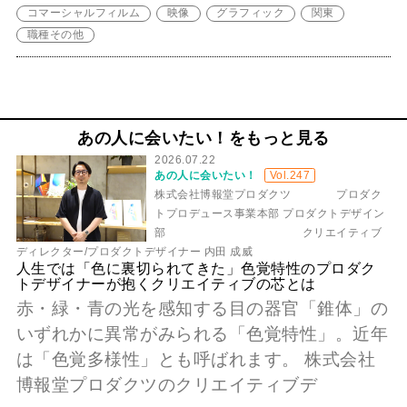
コマーシャルフィルム
映像
グラフィック
関東
職種その他
あの人に会いたい！をもっと見る
2026.07.22
あの人に会いたい！
Vol.247
株式会社博報堂プロダクツ プロダク
トプロデュース事業本部 プロダクトデザイン
部 クリエイティブ
ディレクター/プロダクトデザイナー 内田 成威
人生では「色に裏切られてきた」色覚特性のプロダク
トデザイナーが抱くクリエイティブの芯とは
赤・緑・青の光を感知する目の器官「錐体」の
いずれかに異常がみられる「色覚特性」。近年
は「色覚多様性」とも呼ばれます。 株式会社
博報堂プロダクツのクリエイティブデ