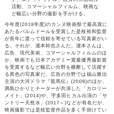
活動、コマーシャルフィルム、映画な
ど幅広い分野の撮影を手がける。
今年度(2018年度)のカンヌ映画祭で最高賞に
あたるパルムドールを受賞した是枝裕和監督
が長年に渡って信頼を寄せている写真家がい
る。それが、瀧本幹也さんだ。瀧本さんは、
広告、現代美術、コマーシャルフィルムのほ
か、映画でも日本アカデミー賞最優秀撮影賞
を受賞するなど幅広い分野を横断して活躍す
る異色の写真家だ。広告の分野では福山雅治
主演の大河ドラマ『龍馬伝』(2009)のほか、
満島ひかりとチーターが共演した「カロリー
メイト」(2014)や、宇多田ヒカル出演の「サ
ントリー天然水」(2017～)などが有名だが、
映画撮影では是枝監督作品を多く手掛けてい