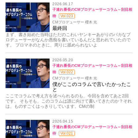
2026.06.17
子連れ番長のCMプロデューサーコラム～刮目相
待
Vol.023
CMプロデューサー 櫻木 光
最終回
まず、書き始めた当時はただのこわいヤンキーあがりのバカなプ
ロデューサーがなんか愚痴を書いているんだと思われていたので
す。 プロマネのときに、周りに舐められないよ
2026.05.20
子連れ番長のCMプロデューサーコラム～刮目相
待
Vol.022
CMプロデューサー 櫻木 光
僕がここのコラムで言いたかったこ
と
ここでコラムで考え方を述べられるのも、今回を含めてあと2回
です。 そもそも、このコラムは誰に向けて書いてきたのか？それ
は、ものすごくはっきりしています。CMの制
2026.04.15
子連れ番長のCMプロデューサーコラム～刮目相
待
Vol.021