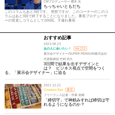
CMプロデューサー 櫻木 光
ちっちゃいともだち
このコラムもあと3回です。 突然ですが、このコーナーのこのコ
ラムはあと3回で終了することになりました。番長プロデューサ
ーの世直しコラムとして200回。子連れ番長
おすすめ記事
2023.08.23
あの人に会いたい！
Vol.213
展示会デザイナー/SUPER PENGUIN株式会社
代表取締役 竹村 尚久
3日間で結果を出すデザインと
は？ ビジネス視点で空間をつく
る、「展示会デザイナー」に迫る
2021.12.21
Creators Eye
東京
フリーランス記者・作家 岩崎
「締切守」で神頼みすれば締切は守
れるようになるのか？